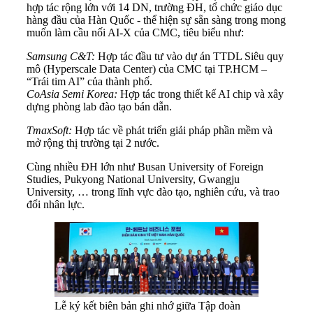
hợp tác rộng lớn với 14 DN, trường ĐH, tổ chức giáo dục
hàng đầu của Hàn Quốc - thể hiện sự sẵn sàng trong mong
muốn làm cầu nối AI-X của CMC, tiêu biểu như:
Samsung C&T:
Hợp tác đầu tư vào dự án TTDL Siêu quy
mô (Hyperscale Data Center) của CMC tại TP.HCM –
“Trái tim AI” của thành phố.
CoAsia Semi Korea:
Hợp tác trong thiết kế AI chip và xây
dựng phòng lab đào tạo bán dẫn.
TmaxSoft:
Hợp tác về phát triển giải pháp phần mềm và
mở rộng thị trường tại 2 nước.
Cùng nhiều ĐH lớn như Busan University of Foreign
Studies, Pukyong National University, Gwangju
University, … trong lĩnh vực đào tạo, nghiên cứu, và trao
đổi nhân lực.
Lễ ký kết biên bản ghi nhớ giữa Tập đoàn