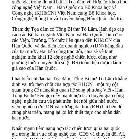
quốc gia, trong đó nổi bật là Tọa đàm về Hợp tác khoa học
công nghệ Việt Nam - Hàn Quốc do Bộ Khoa học và
Công nghệ (KH&CN) Việt Nam cùng Bộ Khoa học,
Công nghệ thông tin và Truyền thông Hàn Quốc chủ trì.
Tham dự Tọa đàm có Tổng Bí thư Tô Lâm, lãnh đạo cấp
cao các Bộ ban ngành Việt Nam và Hàn Quốc, lãnh đạo
các Viện, Trường, Tổ chức liên quan đến KH&CN của
Hàn Quốc, và đại diện các doanh nghiệp (DN) hàng đầu
của hai nước. Hai bên cùng trao đổi, chia sẻ về kinh
nghiệm triển khai 12 công nghệ chiến lược, cũng như
phương thức chuyển đổi số (CĐS) toàn diện được đánh
giá cao của Hàn Quốc.
Phát biểu chỉ đạo tại Tọa đàm, Tổng Bí thư Tô Lâm khẳng
định vai trò then chốt của hợp tác KHCN - một trụ cột
quan trọng để nâng tầm quan hệ song phương Việt - Hàn.
Tổng Bí thư kêu gọi đẩy mạnh hợp tác chuyển giao công
nghệ, nghiên cứu và phát triển, kết nối giữa nhà nước,
viện nghiên cứu, DN và trường đại học (ĐH) hai bên để
cùng phát triển, mang lại lợi ích thiết thực cho nhân dân
hai nước.
Nhấn mạnh tiềm năng hợp tác chiến lược giữa hai quốc
gia trong lĩnh vực công nghệ cao, CĐS và chuyển đổi AI,