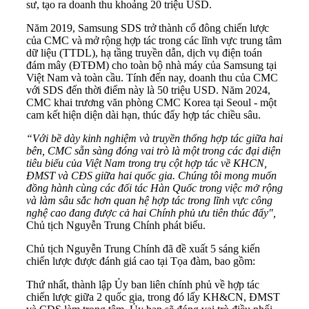
sư, tạo ra doanh thu khoảng 20 triệu USD.
Năm 2019, Samsung SDS trở thành cổ đông chiến lược
của CMC và mở rộng hợp tác trong các lĩnh vực trung tâm
dữ liệu (TTDL), hạ tầng truyền dẫn, dịch vụ điện toán
đám mây (ĐTĐM) cho toàn bộ nhà máy của Samsung tại
Việt Nam và toàn cầu. Tính đến nay, doanh thu của CMC
với SDS đến thời điểm này là 50 triệu USD. Năm 2024,
CMC khai trương văn phòng CMC Korea tại Seoul - một
cam kết hiện diện dài hạn, thúc đẩy hợp tác chiều sâu.
“Với bề dày kinh nghiệm và truyền thống hợp tác giữa hai
bên, CMC sẵn sàng đóng vai trò là một trong các đại diện
tiêu biểu của Việt Nam trong trụ cột hợp tác về KHCN,
ĐMST và CĐS giữa hai quốc gia. Chúng tôi mong muốn
đồng hành cùng các đối tác Hàn Quốc trong việc mở rộng
và làm sâu sắc hơn quan hệ hợp tác trong lĩnh vực công
nghệ cao đang được cả hai Chính phủ ưu tiên thúc đẩy",
Chủ tịch Nguyễn Trung Chính phát biểu.
Chủ tịch Nguyễn Trung Chính đã đề xuất 5 sáng kiến
chiến lược được đánh giá cao tại Tọa đàm, bao gồm:
Thứ nhất, thành lập Ủy ban liên chính phủ về hợp tác
chiến lược giữa 2 quốc gia, trong đó lấy KH&CN, ĐMST