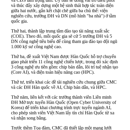
và CĐS làm trọng tâm. Ủy ban sẽ đóng vai trò điều phối
và thúc đẩy xây dựng một hệ sinh thái hợp tác toàn diện
giữa hai nước, gắn kết chặt chẽ giữa ba chủ thể: viện
nghiên cứu, trường ĐH và DN (mô hình "ba nhà") ở tầm
quốc gia.
Thứ hai, thành lập trung tâm đào tạo tài năng xuất sắc
(COE). Theo đó, mỗi quốc gia sẽ cử 5 trường ĐH và 5
DN công nghệ tiêu biểu để cùng tham gia đào tạo đội ngũ
1.000 kỹ sư công nghệ cao.
Thứ ba, đề xuất Việt Nam được Hàn Quốc hỗ trợ chuyển
giao phát triển 11 công nghệ chiến lược, trong đó xác định
3 công nghệ ưu tiên gồm: chip bán dẫn, lõi trí tuệ nhận tạo
(Core AI), và điện toán hiệu năng cao (HPC).
Thứ tư, triển khai các đề tài nghiên cứu chung giữa CMC
và các ĐH Hàn quốc về AI, Chip bán dẫn, và HPC.
Thứ năm, liên kết với các trường thành viên Liên minh
ĐH Mở trực tuyến Hàn Quốc (Open Cyber University of
Korea) để triển khai chương trình trực tuyến ngành AI,
cho phép sinh viên Việt Nam lấy tín chỉ Hàn Quốc từ xa
và nhận song bằng.
Trước thềm Tọa đàm, CMC đã thiết lập một mạng lưới