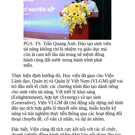
PGS. TS. Trần Quang Anh: Đào tạo sinh viên
tài năng không chỉ là nhiệm vụ giáo dục mà
còn là cam kết lâu dài trong sứ mệnh đồng
hành cùng đất nước trong hành trình phát
triển.
Thực hiện định hướng đó, Học viện đã giao cho Viện
Lãnh đạo, Quản trị và Quản lý Việt Nam (VLGM) giữ vai
trò đầu mối tổ chức các chương trình đào tạo dành riêng
cho sinh viên tài năng. Với triết lý khai sáng
(Enlightenment), hợp lực (Synergy) và tạo sinh
(Generative), Viện VLGM đã chủ động xây dựng mô hình
đào tạo tích hợp giữa lý thuyết nền tảng, huấn luyện kỹ
năng và trải nghiệm thực tiễn thông qua các hoạt động đối
thoại chuyên đề, cố vấn cá nhân, và dự án nhóm.
Đặc biệt, Viện cũng đã tích cực kết nối với các tổ chức,
doanh nghiệp đồng hành nhằm đảm bảo nội dung đào tạo