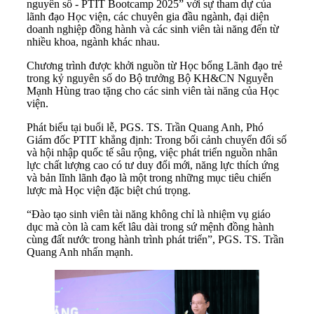
nguyên số - PTIT Bootcamp 2025” với sự tham dự của
lãnh đạo Học viện, các chuyên gia đầu ngành, đại diện
doanh nghiệp đồng hành và các sinh viên tài năng đến từ
nhiều khoa, ngành khác nhau.
Chương trình được khởi nguồn từ Học bổng Lãnh đạo trẻ
trong kỷ nguyên số do Bộ trưởng Bộ KH&CN Nguyễn
Mạnh Hùng trao tặng cho các sinh viên tài năng của Học
viện.
Phát biểu tại buổi lễ, PGS. TS. Trần Quang Anh, Phó
Giám đốc PTIT khẳng định: Trong bối cảnh chuyển đổi số
và hội nhập quốc tế sâu rộng, việc phát triển nguồn nhân
lực chất lượng cao có tư duy đổi mới, năng lực thích ứng
và bản lĩnh lãnh đạo là một trong những mục tiêu chiến
lược mà Học viện đặc biệt chú trọng.
“Đào tạo sinh viên tài năng không chỉ là nhiệm vụ giáo
dục mà còn là cam kết lâu dài trong sứ mệnh đồng hành
cùng đất nước trong hành trình phát triển”, PGS. TS. Trần
Quang Anh nhấn mạnh.