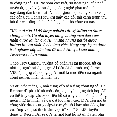
ty công nghệ HR Phenom cho biết, sự hoài nghi của nhà
tuyển dụng về việc sử dụng công nghệ phát triển nhanh
này đang dần biến mất. Nhiều người hiện đang xem xét lại
các công cụ GenAI sau khi thấy các đối thủ cạnh tranh thu
hút được những nhân tài hàng đầu nhờ công cụ này.
"Kết quả của AI đã được nghiên cứu kỹ lưỡng và được
chứng minh. Cả nhà tuyển dụng và ứng viên đều cảm
nhận được lợi ích của AI, nhưng những người được
hưởng lợi lớn nhất là các ứng viên. Ngày nay, họ có được
trải nghiệm hấp dẫn hơn để tìm kiếm vị trí của mình",
Jurkiewicz nhấn mạnh.
Theo Trey Causey, trưởng bộ phận AI tại Indeed, tất cả
những người sử dụng genAI đều đã đi trước một bước.
Việc áp dụng các công cụ AI mới là mục tiêu của ngành
công nghiệp nhân tài hiện nay.
Ví dụ, vào tháng 3, nhà cung cấp nền tảng công nghệ HR
Remote đã phát hành một công cụ tuyển dụng tích hợp AI
có thể truy cập vào 800 triệu hồ sơ ứng viên toàn cầu bằng
ngôn ngữ tự nhiên và cài đặt lọc nâng cao. Dựa trên mô tả
công việc được cung cấpvà các yếu tố khác như động lực
của ứng viên, sở thích làm việc từ xa, điều kiện tuyển
dụng… Recruit AI sẽ đưa ra một loạt hồ sơ ứng viên phù