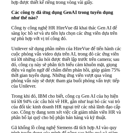
hợp được thiết kế riêng trong vòng vài giây.
Các công ty đã ứng dụng GenAI trong tuyển dụng
như thế nào?
Công ty công nghệ HR HireVue đã khai thác Gen AI để
sàng lọc hồ sơ và ưu tiên lựa chọn các ứng viên dựa trên
sự phù hợp với vị trí công đó.
Unilever sử dụng phần mềm của HireVue để tiến hành các
cuộc phỏng vấn video dựa trên AI, trong đó các ứng viên
trả lời những câu hỏi được thiết lập trước trên camera; sau
đó, công cụ này sẽ phân tích biểu cảm khuôn mặt, giọng
điệu và ngôn ngữ để chấm điểm phản hồi, giúp giảm 75%
thời gian tuyển dụng. Những ứng viên vượt qua vòng
phỏng vấn này sẽ được tham gia buổi phỏng vấn trực tiếp
của Unilever.
Trong khi đó, IBM cho biết, công cụ Gen AI của họ hiện
trả lời 94% các câu hỏi về HR, gần như loại bỏ các vai trò
của đối tác kinh doanh HR ngoại trừ các nhà lãnh đạo cấp
cao. Công ty đang xem xét việc cắt giảm nhân viên HR và
phân bổ lại quỹ cho bộ phận bán hàng và kỹ thuật.
Gã khổng lồ công nghệ Siemens đã tích hợp AI vào quy
trình tuyển dụng của mình để nâng cao hiệu quả và giảm