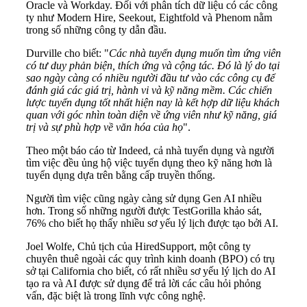
Oracle và Workday. Đối với phân tích dữ liệu có các công
ty như Modern Hire, Seekout, Eightfold và Phenom nằm
trong số những công ty dẫn đầu.
Durville cho biết: "
Các nhà tuyển dụng muốn tìm ứng viên
có tư duy phản biện, thích ứng và cộng tác. Đó là lý do tại
sao ngày càng có nhiều người đầu tư vào các công cụ để
đánh giá các giá trị, hành vi và kỹ năng mềm. Các chiến
lược tuyển dụng tốt nhất hiện nay là kết hợp dữ liệu khách
quan với góc nhìn toàn diện về ứng viên như kỹ năng, giá
trị và sự phù hợp về văn hóa của họ
".
Theo một báo cáo từ Indeed, cả nhà tuyển dụng và người
tìm việc đều ủng hộ việc tuyển dụng theo kỹ năng hơn là
tuyển dụng dựa trên bằng cấp truyền thống.
Người tìm việc cũng ngày càng sử dụng Gen AI nhiều
hơn. Trong số những người được TestGorilla khảo sát,
76% cho biết họ thấy nhiều sơ yếu lý lịch được tạo bởi AI.
Joel Wolfe, Chủ tịch của HiredSupport, một công ty
chuyên thuê ngoài các quy trình kinh doanh (BPO) có trụ
sở tại California cho biết, có rất nhiều sơ yếu lý lịch do AI
tạo ra và AI được sử dụng để trả lời các câu hỏi phỏng
vấn, đặc biệt là trong lĩnh vực công nghệ.