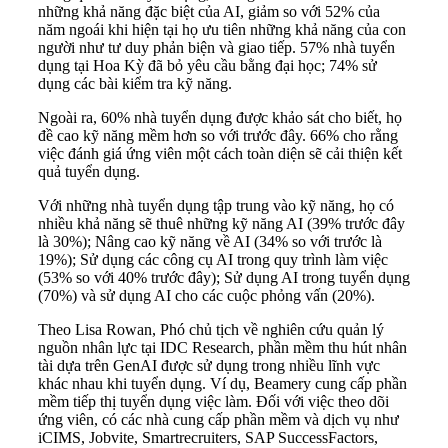
những khả năng đặc biệt của AI, giảm so với 52% của
năm ngoái khi hiện tại họ ưu tiên những khả năng của con
người như tư duy phản biện và giao tiếp. 57% nhà tuyển
dụng tại Hoa Kỳ đã bỏ yêu cầu bằng đại học; 74% sử
dụng các bài kiểm tra kỹ năng.
Ngoài ra, 60% nhà tuyển dụng được khảo sát cho biết, họ
đề cao kỹ năng mềm hơn so với trước đây. 66% cho rằng
việc đánh giá ứng viên một cách toàn diện sẽ cải thiện kết
quả tuyển dụng.
Với những nhà tuyển dụng tập trung vào kỹ năng, họ có
nhiều khả năng sẽ thuê những kỹ năng AI (39% trước đây
là 30%); Nâng cao kỹ năng về AI (34% so với trước là
19%); Sử dụng các công cụ AI trong quy trình làm việc
(53% so với 40% trước đây); Sử dụng AI trong tuyển dụng
(70%) và sử dụng AI cho các cuộc phỏng vấn (20%).
Theo Lisa Rowan, Phó chủ tịch về nghiên cứu quản lý
nguồn nhân lực tại IDC Research, phần mềm thu hút nhân
tài dựa trên GenAI được sử dụng trong nhiều lĩnh vực
khác nhau khi tuyển dụng. Ví dụ, Beamery cung cấp phần
mềm tiếp thị tuyển dụng việc làm. Đối với việc theo dõi
ứng viên, có các nhà cung cấp phần mềm và dịch vụ như
iCIMS, Jobvite, Smartrecruiters, SAP SuccessFactors,