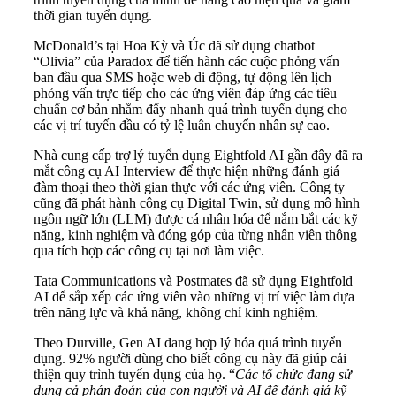
thời gian tuyển dụng.
McDonald’s tại Hoa Kỳ và Úc đã sử dụng chatbot
“Olivia” của Paradox để tiến hành các cuộc phỏng vấn
ban đầu qua SMS hoặc web di động, tự động lên lịch
phỏng vấn trực tiếp cho các ứng viên đáp ứng các tiêu
chuẩn cơ bản nhằm đẩy nhanh quá trình tuyển dụng cho
các vị trí tuyến đầu có tỷ lệ luân chuyển nhân sự cao.
Nhà cung cấp trợ lý tuyển dụng Eightfold AI gần đây đã ra
mắt công cụ AI Interview để thực hiện những đánh giá
đàm thoại theo thời gian thực với các ứng viên. Công ty
cũng đã phát hành công cụ Digital Twin, sử dụng mô hình
ngôn ngữ lớn (LLM) được cá nhân hóa để nắm bắt các kỹ
năng, kinh nghiệm và đóng góp của từng nhân viên thông
qua tích hợp các công cụ tại nơi làm việc.
Tata Communications và Postmates đã sử dụng Eightfold
AI để sắp xếp các ứng viên vào những vị trí việc làm dựa
trên năng lực và khả năng, không chỉ kinh nghiệm.
Theo Durville, Gen AI đang hợp lý hóa quá trình tuyển
dụng. 92% người dùng cho biết công cụ này đã giúp cải
thiện quy trình tuyển dụng của họ. “
Các tổ chức đang sử
dụng cả phán đoán của con người và AI để đánh giá kỹ