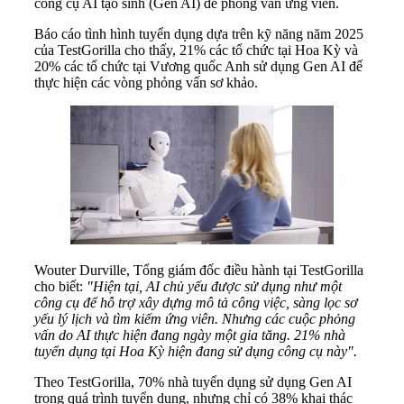
công cụ AI tạo sinh (Gen AI) để phỏng vấn ứng viên.
Báo cáo tình hình tuyển dụng dựa trên kỹ năng năm 2025
của TestGorilla cho thấy, 21% các tổ chức tại Hoa Kỳ và
20% các tổ chức tại Vương quốc Anh sử dụng Gen AI để
thực hiện các vòng phỏng vấn sơ khảo.
Wouter Durville, Tổng giám đốc điều hành tại TestGorilla
cho biết:
"Hiện tại, AI chủ yếu được sử dụng như một
công cụ để hỗ trợ xây dựng mô tả công việc, sàng lọc sơ
yếu lý lịch và tìm kiếm ứng viên. Nhưng các cuộc phỏng
vấn do AI thực hiện đang ngày một gia tăng. 21% nhà
tuyển dụng tại Hoa Kỳ hiện đang sử dụng công cụ này".
Theo TestGorilla, 70% nhà tuyển dụng sử dụng Gen AI
trong quá trình tuyển dụng, nhưng chỉ có 38% khai thác