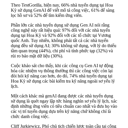
Theo TestGorilla, hiện nay, 66% nhà tuyển dụng tại Hoa
Kỳ sử dụng GenAI để viết mô tả công việc, 61% để sàng
lọc hồ sơ và 52% để tìm kiếm ứng viên.
Phần lớn các nhà tuyển dụng sử dụng Gen AI nói rằng
công nghệ này rất hiệu quả: 97% đối với các nhà tuyển
dụng tại Hoa Kỳ và 92% đối với các tổ chức tại Vương
quốc Anh. Tuy nhiên, không phải tất cả các nhà tuyển
dụng đều sử dụng AI; 30% không sử dụng, với lý do thiếu
tầm quan trọng (44%), chi phí và tính phức tạp (32%) và
rủi ro bảo mật dữ liệu (30%).
Cuộc khảo sát cho thấy, khi các công cụ Gen AI tự động
hóa các nhiệm vụ thông thường thì các công việc còn lại
đòi hỏi kỹ năng cao hơn, do đó, 74% nhà tuyển dụng tại
Hoa Kỳ sử dụng các bài kiểm tra kỹ năng ngoài sơ yếu lý
lịch.
Một cách khác mà genAI đang được các nhà tuyển dụng
sử dụng là quét ngay lập tức hàng nghìn sơ yếu lý lịch, xác
định những ứng viên có tiêu chuẩn cao nhất và đưa họ vào
các vị trí tuyển dụng dựa trên kỹ năng chứ không chỉ là
chức danh công việc.
Cliff Jurkiewicz, Phó chủ tịch chiến lược toàn cầu tại công