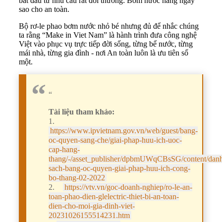
bắt đầu từ nhu cầu rất đời thường: Bơm nước hằng ngày
sao cho an toàn.
Bộ rơ-le phao bơm nước nhỏ bé nhưng đủ để nhắc chúng
ta rằng “Make in Viet Nam” là hành trình đưa công nghệ
Việt vào phục vụ trực tiếp đời sống, từng bể nước, từng
mái nhà, từng gia đình - nơi An toàn luôn là ưu tiên số
một.
“
Tài liệu tham khảo:
1.
https://www.ipvietnam.gov.vn/web/guest/bang-
oc-quyen-sang-che/giai-phap-huu-ich-uoc-
cap-hang-
thang/-/asset_publisher/dpbmUWqCBsSG/content/dan
sach-bang-oc-quyen-giai-phap-huu-ich-cong-
bo-thang-02-2022
2.
https://vtv.vn/goc-doanh-nghiep/ro-le-an-
toan-phao-dien-glelectric-thiet-bi-an-toan-
dien-cho-moi-gia-dinh-viet-
20231026155514231.htm