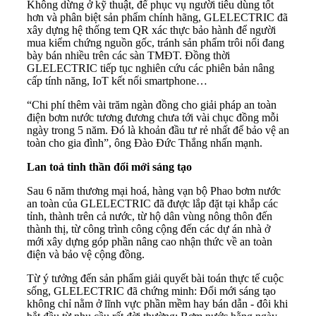
Không dừng ở kỹ thuật, để phục vụ người tiêu dùng tốt
hơn và phân biệt sản phẩm chính hãng, GLELECTRIC đã
xây dựng hệ thống tem QR xác thực bảo hành để người
mua kiểm chứng nguồn gốc, tránh sản phẩm trôi nổi đang
bày bán nhiều trên các sàn TMĐT. Đồng thời
GLELECTRIC tiếp tục nghiên cứu các phiên bản nâng
cấp tính năng, IoT kết nối smartphone…
“Chi phí thêm vài trăm ngàn đồng cho giải pháp an toàn
điện bơm nước tương đương chưa tới vài chục đồng mỗi
ngày trong 5 năm. Đó là khoản đầu tư rẻ nhất để bảo vệ an
toàn cho gia đình”, ông Đào Đức Thắng nhấn mạnh.
Lan toả tinh thần đổi mới sáng tạo
Sau 6 năm thương mại hoá, hàng vạn bộ Phao bơm nước
an toàn của GLELECTRIC đã được lắp đặt tại khắp các
tỉnh, thành trên cả nước, từ hộ dân vùng nông thôn đến
thành thị, từ công trình công cộng đến các dự án nhà ở
mới xây dựng góp phần nâng cao nhận thức về an toàn
điện và bảo vệ cộng đồng.
Từ ý tưởng đến sản phẩm giải quyết bài toán thực tế cuộc
sống, GLELECTRIC đã chứng minh: Đổi mới sáng tạo
không chỉ nằm ở lĩnh vực phần mềm hay bán dẫn - đôi khi