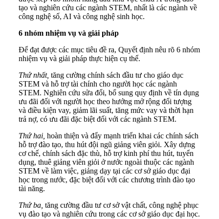
tạo và nghiên cứu các ngành STEM, nhất là các ngành về
công nghệ số, AI và công nghệ sinh học.
6 nhóm nhiệm vụ và giải pháp
Để đạt được các mục tiêu đề ra, Quyết định nêu rõ 6 nhóm
nhiệm vụ và giải pháp thực hiện cụ thể.
Thứ nhất,
tăng cường chính sách đầu tư cho giáo dục
STEM và hỗ trợ tài chính cho người học các ngành
STEM. Nghiên cứu sửa đổi, bổ sung quy định về tín dụng
ưu đãi đối với người học theo hướng mở rộng đối tượng
và điều kiện vay, giảm lãi suất, tăng mức vay và thời hạn
trả nợ, có ưu đãi đặc biệt đối với các ngành STEM.
Thứ hai,
hoàn thiện và đẩy mạnh triển khai các chính sách
hỗ trợ đào tạo, thu hút đội ngũ giảng viên giỏi. Xây dựng
cơ chế, chính sách đặc thù, hỗ trợ kinh phí thu hút, tuyển
dụng, thuê giảng viên giỏi ở nước ngoài thuộc các ngành
STEM về làm việc, giảng dạy tại các cơ sở giáo dục đại
học trong nước, đặc biệt đối với các chương trình đào tạo
tài năng.
Thứ ba,
tăng cường đầu tư cơ sở vật chất, công nghệ phục
vụ đào tạo và nghiên cứu trong các cơ sở giáo dục đại học.