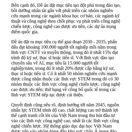
Bên cạnh đó, Đề án đặt mục tiêu tạo đột phá trong đào tạo,
bồi dưỡng nhân tài gắn với phát triển các nhóm nghiên
cứu mạnh trong các ngành khoa học cơ bản, các ngành kỹ
thuật và công nghệ then chốt phục vụ phát triển công nghệ
chiến lược, công nghệ cao được ưu tiên, các dự án trọng
điểm quốc gia.
Đề án đặt ra mục tiêu cụ thể giai đoạn 2030 - 2035, phấn
đấu đạt khoảng 100.000 người tốt nghiệp mỗi năm trong
lĩnh vực CNTT và truyền thông, trong đó ít nhất 15% đạt
trình độ kỹ sư, thạc sĩ hoặc tiến sĩ. Với lĩnh vực đào tạo
chuyên sâu về AI, mục tiêu là 15.000 người tốt
nghiệp/năm, trong đó ít nhất 20% được cấp bằng kỹ sư,
thạc sĩ hoặc tiến sĩ. Có ít nhất 50 nhóm nghiên cứu mạnh
được công nhận thuộc các lĩnh vực STEM trong đó có 30
nhóm thuộc các lĩnh vực công nghệ chiến lược, công nghệ
cao được ưu tiên; thứ hạng về công bố quốc tế trong các
lĩnh vực STEM tiếp tục được cải thiện.
Quyết định cũng nêu rõ, định hướng tới năm 2045, nguồn
nhân lực STEM trình độ cao, chất lượng cao trở thành lợi
thế cạnh tranh cốt lõi của Việt Nam trong thu hút đầu tư
vào các lĩnh vực công nghệ cao, nhất là các lĩnh vực công
nghệ chiến lược. Hệ thống giáo dục đại học Việt Nam
được xếp vào nhóm hàng đầu khu vực châu Á trong đào