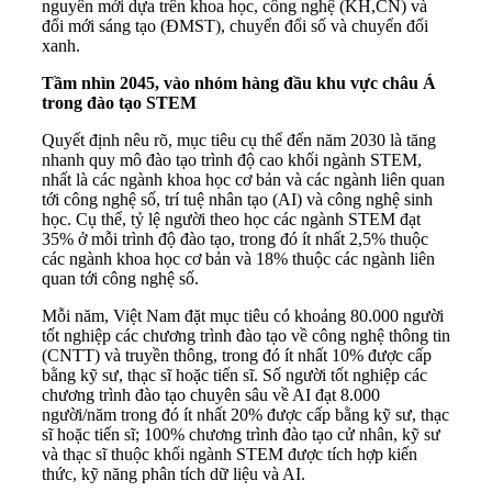
nguyên mới dựa trên khoa học, công nghệ (KH,CN) và
đổi mới sáng tạo (ĐMST), chuyển đổi số và chuyển đổi
xanh.
Tầm nhìn 2045, vào nhóm hàng đầu khu vực châu Á
trong đào tạo STEM
Quyết định nêu rõ, mục tiêu cụ thể đến năm 2030 là tăng
nhanh quy mô đào tạo trình độ cao khối ngành STEM,
nhất là các ngành khoa học cơ bản và các ngành liên quan
tới công nghệ số, trí tuệ nhân tạo (AI) và công nghệ sinh
học. Cụ thể, tỷ lệ người theo học các ngành STEM đạt
35% ở mỗi trình độ đào tạo, trong đó ít nhất 2,5% thuộc
các ngành khoa học cơ bản và 18% thuộc các ngành liên
quan tới công nghệ số.
Mỗi năm, Việt Nam đặt mục tiêu có khoảng 80.000 người
tốt nghiệp các chương trình đào tạo về công nghệ thông tin
(CNTT) và truyền thông, trong đó ít nhất 10% được cấp
bằng kỹ sư, thạc sĩ hoặc tiến sĩ. Số người tốt nghiệp các
chương trình đào tạo chuyên sâu về AI đạt 8.000
người/năm trong đó ít nhất 20% được cấp bằng kỹ sư, thạc
sĩ hoặc tiến sĩ; 100% chương trình đào tạo cử nhân, kỹ sư
và thạc sĩ thuộc khối ngành STEM được tích hợp kiến
thức, kỹ năng phân tích dữ liệu và AI.