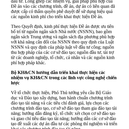
đầu tư. Lồng ghép các nhiệm vụ, giải pháp phù hợp của
Đề án vào các chương trình, đề án, dự án có liên quan đã
được cấp có thẩm quyền phê duyệt để sử dụng hiệu quả
các nguồn kinh phí cho triển khai thực hiện Đề án.
Theo Quyết định, kinh phí thực hiện Đề án được ưu tiên
bố trí từ nguồn ngân sách Nhà nước (NSNN), bao gồm
ngân sách Trung ương và ngân sách địa phương phù hợp
với khả năng cân đối của NSNN theo quy định của Luật
NSNN và quy định của pháp luật về đầu tư công; nguồn
thu hợp pháp của các cơ sở đào tạo; nguồn đầu tư, tài trợ
từ các doanh nghiệp, tổ chức, cá nhân và các nguồn kinh
phí hợp pháp khác.
Bộ KH&CN hướng dẫn triển khai thực hiện các
nhiệm vụ KH&CN trong các lĩnh vực công nghệ chiến
lược
Về tổ chức thực hiện, Phó Thủ tướng yêu cầu Bộ Giáo
dục và Đào tạo xây dựng, ban hành chuẩn chương trình
đào tạo tài năng và các tiêu chí đánh giá, lựa chọn các
chương trình đào tạo, cơ sở sở đào tạo tham gia đào tạo tài
năng; hướng dẫn đăng ký, tổ chức xét chọn cơ sở đào tạo
và giao chỉ tiêu đào tạo tài năng; hướng dẫn các cơ sở đào
tạo đề xuất các dự án đầu tư các phòng thí nghiệm và triển
khai các chương trình đào tạo tài năng.