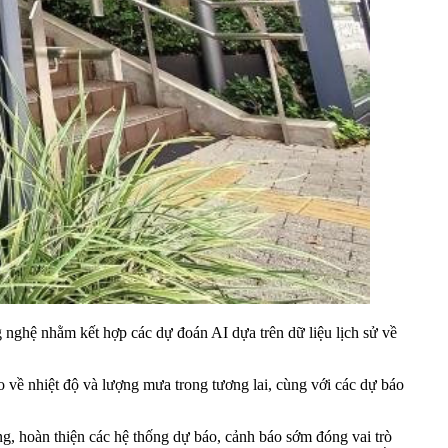
 nghệ nhằm kết hợp các dự đoán AI dựa trên dữ liệu lịch sử về
áo về nhiệt độ và lượng mưa trong tương lai, cùng với các dự báo
ựng, hoàn thiện các hệ thống dự báo, cảnh báo sớm đóng vai trò