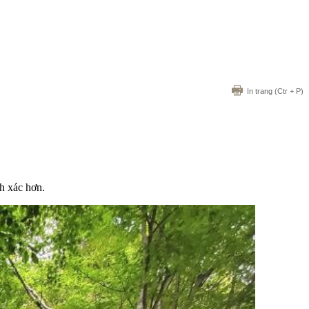
In trang
(Ctr + P)
h xác hơn.