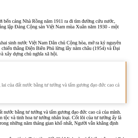
rời bến cảng Nhà Rồng năm 1911 ra đi tìm đường cứu nước,
i sáng lập Đảng Cộng sản Việt Nam mùa Xuân năm 1930 - một
, khai sinh nước Việt Nam Dân chủ Cộng hòa, mở ra kỷ nguyên
ên chiến thắng Điện Biên Phủ lừng lẫy năm châu (1954) và Đại
và xây dựng chủ nghĩa xã hội.
 lai của đất nước bằng tư tưởng và tấm gương đạo đức cao cả
đất nước bằng tư tưởng và tấm gương đạo đức cao cả của mình.
tộc và tinh hoa tư tưởng nhân loại. Cốt lõi của tư tưởng ấy là
y trong những năm tháng gian khổ nhất, Người vẫn khẳng định