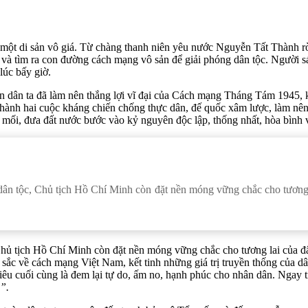
i một di sản vô giá. Từ chàng thanh niên yêu nước Nguyễn Tất Thành 
 và tìm ra con đường cách mạng vô sản để giải phóng dân tộc. Ngườ
lúc bấy giờ.
ân dân ta đã làm nên thắng lợi vĩ đại của Cách mạng Tháng Tám 1945
ến hành hai cuộc kháng chiến chống thực dân, đế quốc xâm lược, làm n
mối, đưa đất nước bước vào kỷ nguyên độc lập, thống nhất, hòa bình 
g dân tộc, Chủ tịch Hồ Chí Minh còn đặt nền móng vững chắc cho tương
, Chủ tịch Hồ Chí Minh còn đặt nền móng vững chắc cho tương lai của 
ắc về cách mạng Việt Nam, kết tinh những giá trị truyền thống của dân 
c tiêu cuối cùng là đem lại tự do, ấm no, hạnh phúc cho nhân dân. Nga
”.