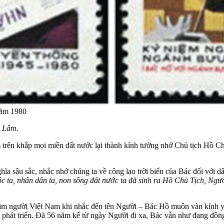
năm 1980
ô Lâm.
rên khắp mọi miền đất nước lại thành kính tưởng nhớ Chủ tịch Hồ Chí M
a sâu sắc, nhắc nhở chúng ta về công lao trời biển của Bác đối với d
c ta, nhân dân ta, non sông đất nước ta đã sinh ra Hồ Chủ Tịch, Ngư
ái tim người Việt Nam khi nhắc đến tên Người – Bác Hồ muôn vàn kính y
g phát triển. Đã 56 năm kể từ ngày Người đi xa, Bác vẫn như đang đồn