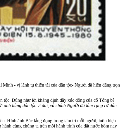
inh - vị lãnh tụ thiên tài của dân tộc- Người đã hiến dâng trọn
ân tộc. Đúng như lời khẳng định đầy xúc động của cố Tổng bí
ời anh hùng dân tộc vĩ đại, và chính Người đã làm rạng rỡ dân
êu. Hình ảnh Bác lắng đọng trong tâm trí mỗi người, luôn hiện
g hành cùng chúng ta trên mỗi hành trình của đất nước hôm nay