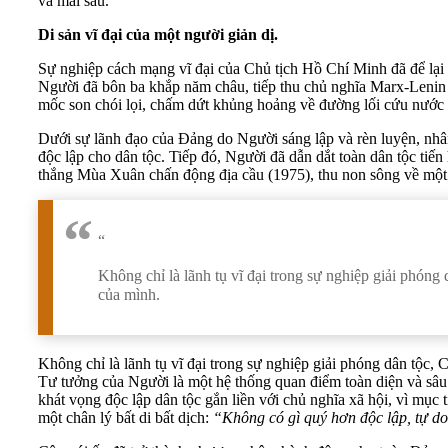
và mai sau.
Di sản vĩ đại của một người giản dị.
Sự nghiệp cách mạng vĩ đại của Chủ tịch Hồ Chí Minh đã để lạ
Người đã bôn ba khắp năm châu, tiếp thu chủ nghĩa Marx-Lenin
mốc son chói lọi, chấm dứt khủng hoảng về đường lối cứu nước 
Dưới sự lãnh đạo của Đảng do Người sáng lập và rèn luyện, nh
độc lập cho dân tộc. Tiếp đó, Người đã dẫn dắt toàn dân tộc ti
thắng Mùa Xuân chấn động địa cầu (1975), thu non sông về một 
“
Không chỉ là lãnh tụ vĩ đại trong sự nghiệp giải phón
của mình.
Không chỉ là lãnh tụ vĩ đại trong sự nghiệp giải phóng dân tộc
Tư tưởng của Người là một hệ thống quan điểm toàn diện và sâu s
khát vọng độc lập dân tộc gắn liền với chủ nghĩa xã hội, vì mụ
một chân lý bất di bất dịch:
“Không có gì quý hơn độc lập, tự do