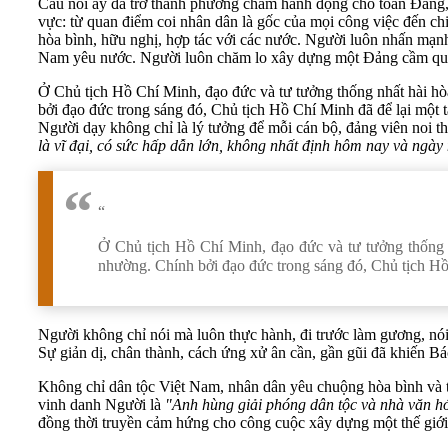
Câu nói ấy đã trở thành phương châm hành động cho toàn Đảng, t
vực: từ quan điểm coi nhân dân là gốc của mọi công việc đến ch
hòa bình, hữu nghị, hợp tác với các nước. Người luôn nhấn mạnh
Nam yêu nước. Người luôn chăm lo xây dựng một Đảng cầm quyề
Ở Chủ tịch Hồ Chí Minh, đạo đức và tư tưởng thống nhất hài hò
bởi đạo đức trong sáng đó, Chủ tịch Hồ Chí Minh đã để lại một 
Người dạy không chỉ là lý tưởng để mỗi cán bộ, đảng viên noi 
là vĩ đại, có sức hấp dẫn lớn, không nhất định hôm nay và ngà
“
Ở Chủ tịch Hồ Chí Minh, đạo đức và tư tưởng thống 
nhường. Chính bởi đạo đức trong sáng đó, Chủ tịch Hồ 
Người không chỉ nói mà luôn thực hành, đi trước làm gương, nói 
Sự giản dị, chân thành, cách ứng xử ân cần, gần gũi đã khiến Bá
Không chỉ dân tộc Việt Nam, nhân dân yêu chuộng hòa bình và t
vinh danh Người là
"Anh hùng giải phóng dân tộc và nhà văn hó
đồng thời truyền cảm hứng cho công cuộc xây dựng một thế giớ