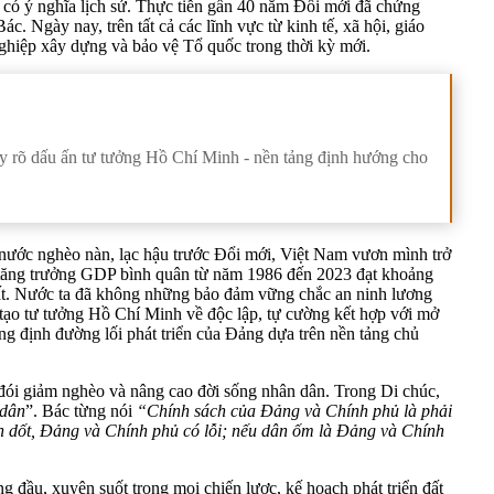
n, có ý nghĩa lịch sử. Thực tiễn gần 40 năm Đổi mới đã chứng
 Ngày nay, trên tất cả các lĩnh vực từ kinh tế, xã hội, giáo
nghiệp xây dựng và bảo vệ Tổ quốc trong thời kỳ mới.
thấy rõ dấu ấn tư tưởng Hồ Chí Minh - nền tảng định hướng cho
 nước nghèo nàn, lạc hậu trước Đổi mới, Việt Nam vươn mình trở
 độ tăng trưởng GDP bình quân từ năm 1986 đến 2023 đạt khoảng
hất. Nước ta đã không những bảo đảm vững chắc an ninh lương
 tạo tư tưởng Hồ Chí Minh về độc lập, tự cường kết hợp với mở
g định đường lối phát triển của Đảng dựa trên nền tảng chủ
a đói giảm nghèo và nâng cao đời sống nhân dân. Trong Di chúc,
 dân
”. Bác từng nói
“Chính sách của Đảng và Chính phủ là phải
ân dốt, Đảng và Chính phủ có lỗi; nếu dân ốm là Đảng và Chính
 đầu, xuyên suốt trong mọi chiến lược, kế hoạch phát triển đất