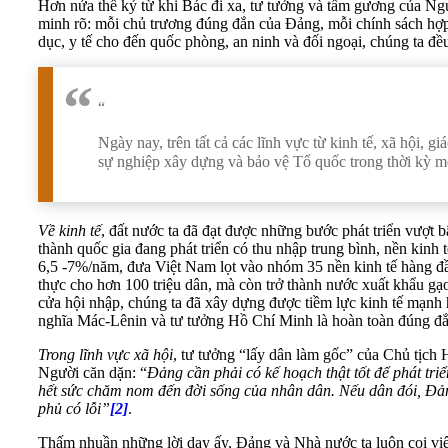
Hơn nửa thế kỷ từ khi Bác đi xa, tư tưởng và tấm gương của Ngườ
minh rõ: mỗi chủ trương đúng đắn của Đảng, mỗi chính sách hợp l
dục, y tế cho đến quốc phòng, an ninh và đối ngoại, chúng ta đ
“
Ngày nay, trên tất cả các lĩnh vực từ kinh tế, xã hội,
sự nghiệp xây dựng và bảo vệ Tổ quốc trong thời kỳ m
Về kinh tế
, đất nước ta đã đạt được những bước phát triển vượ
thành quốc gia đang phát triển có thu nhập trung bình, nền kin
6,5 -7%/năm, đưa Việt Nam lọt vào nhóm 35 nền kinh tế hàng đầ
thực cho hơn 100 triệu dân, mà còn trở thành nước xuất khẩu gạ
cửa hội nhập, chúng ta đã xây dựng được tiềm lực kinh tế mạnh 
nghĩa Mác-Lênin và tư tưởng Hồ Chí Minh là hoàn toàn đúng đắn
Trong lĩnh vực xã hội
, tư tưởng “lấy dân làm gốc” của Chủ tịch 
Người căn dặn: “
Đảng cần phải có kế hoạch thật tốt để phát tr
hết sức chăm nom đến đời sống của nhân dân. Nếu dân đói, Đảng
phủ có lỗi”
[2]
.
Thấm nhuần những lời dạy ấy, Đảng và Nhà nước ta luôn coi việc 