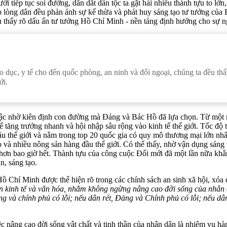
i tiếp tục soi đường, dẫn dắt dân tộc ta gặt hái nhiều thành tựu to lớ
òng dân đều phản ánh sự kế thừa và phát huy sáng tạo tư tưởng của Bác.
ều thấy rõ dấu ấn tư tưởng Hồ Chí Minh - nền tảng định hướng cho sự 
 giáo dục, y tế cho đến quốc phòng, an ninh và đối ngoại, chúng ta đều 
ới.
t bậc nhờ kiên định con đường mà Đảng và Bác Hồ đã lựa chọn. Từ một
h tế tăng trưởng nhanh và hội nhập sâu rộng vào kinh tế thế giới. Tốc
u thế giới và nằm trong top 20 quốc gia có quy mô thương mại lớn n
o và nhiều nông sản hàng đầu thế giới. Có thể thấy, nhờ vận dụng sáng
hơn bao giờ hết. Thành tựu của công cuộc Đổi mới đã một lần nữa khẳn
, sáng tạo.
Hồ Chí Minh được thể hiện rõ trong các chính sách an sinh xã hội, xó
iển kinh tế và vǎn hóa, nhằm không ngừng nâng cao đời sống của nhân
 và chính phủ có lỗi; nếu dân rét, Đảng và Chính phủ có lỗi; nếu d
nâng cao đời sống vật chất và tinh thần của nhân dân là nhiệm vụ hàng