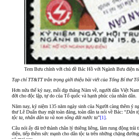
Tem Bưu chính với chủ đề Bác Hồ với Ngành Bưu điện 
Tạp chí TT&TT trân trọng giới thiệu bài viết của Tổng Bí thư T
Hơn nửa thế kỷ nay, mỗi dịp tháng Năm về, người dân Việt Nam t
đời cho độc lập, tự do của Tổ quốc và hạnh phúc của nhân dân.
Năm nay, kỷ niệm 135 năm ngày sinh của Người càng thêm ý nghĩ
thư Lê Duẩn thay mặt toàn đảng, toàn dân ta nói về Bác: “
Dân tộ
tộc ta, nhân dân ta và non sông đất nước ta
”
[1]
.
Câu nói ấy đã trở thành chân lý thiêng liêng, làm rung động tr
diện, tiếp thêm sức mạnh cho dân tộc ta trên những chặng đườn