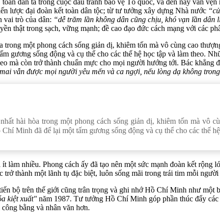
oàn dân ta trong cuộc đấu tranh bảo vệ Tổ quốc, và đến nay vẫn vẹn n
iến lược đại đoàn kết toàn dân tộc; từ tư tưởng xây dựng Nhà nước
“củ
 vai trò của dân:
“dễ trăm lần không dân cũng chịu, khó vạn lần dân 
n thật trong sạch, vững mạnh; đề cao đạo đức cách mạng với các p
a trong một phong cách sống giản dị, khiêm tốn mà vô cùng cao thượ
tấm gương sống động và cụ thể cho các thế hệ học tập và làm theo. N
theo mà còn trở thành chuẩn mực cho mọi người hướng tới. Bác khẳng đ
y mai vẫn được mọi người yêu mến và ca ngợi, nếu lòng dạ không tron
nhất hài hòa trong một phong cách sống giản dị, khiêm tốn mà vô c
Chí Minh đã để lại một tấm gương sống động và cụ thể cho các thế hệ 
ít làm nhiều. Phong cách ấy đã tạo nên một sức mạnh đoàn kết rộng lớn
c trở thành một lãnh tụ đặc biệt, luôn sống mãi trong trái tim mỗi ngư
iến bộ trên thế giới cũng trân trọng và ghi nhớ Hồ Chí Minh như một
a kiệt xuất"
năm 1987. Tư tưởng Hồ Chí Minh góp phần thúc đẩy các ph
i công bằng và nhân văn hơn.