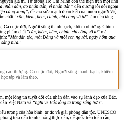
guyên giá trị. Tư tưởng Hồ Chí Minh còn thể hiện trên mọi lĩnh
a nhân dân, do nhân dân, vì nhân dân”
đến đường lối đối ngoại
liệu cũng xong”
, đề cao sức mạnh đoàn kết của muôn người Việt
hẩm chất
“cần, kiệm, liêm, chính, chí công vô tư”
làm nền tảng.
ng. Cả cuộc đời, Người sống thanh bạch, khiêm nhường. Chính
hững phẩm chất "
cần, kiệm, liêm, chính, chí công vô tư
" mà
ịnh: "
Một dân tộc, một Đảng và mỗi con người, ngày hôm qua
g sáng nữa
."
ùng cao thượng. Cả cuộc đời, Người sống thanh bạch, khiêm
học tập và làm theo.
, một lòng tin tuyệt đối của nhân dân vào sự lãnh đạo của Bác.
ời dân Việt Nam và
“nghĩ về Bác lòng ta trong sáng hơn”.
 biểu tượng của hòa bình, tự do và giải phóng dân tộc. UNESCO
ong trào đấu tranh chống thực dân, đế quốc trên toàn cầu,