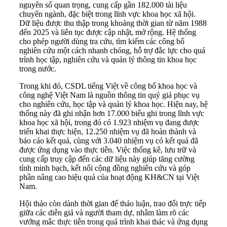
nguyên số quan trọng, cung cấp gần 182.000 tài liệu
chuyên ngành, đặc biệt trong lĩnh vực khoa học xã hội.
Dữ liệu được thu thập trong khoảng thời gian từ năm 1988
đến 2025 và liên tục được cập nhật, mở rộng. Hệ thống
cho phép người dùng tra cứu, tìm kiếm các công bố
nghiên cứu một cách nhanh chóng, hỗ trợ đắc lực cho quá
trình học tập, nghiên cứu và quản lý thông tin khoa học
trong nước.
Trong khi đó, CSDL tiếng Việt về công bố khoa học và
công nghệ Việt Nam là nguồn thông tin quý giá phục vụ
cho nghiên cứu, học tập và quản lý khoa học. Hiện nay, hệ
thống này đã ghi nhận hơn 17.000 biểu ghi trong lĩnh vực
khoa học xã hội, trong đó có 1.923 nhiệm vụ đang được
triển khai thực hiện, 12.250 nhiệm vụ đã hoàn thành và
báo cáo kết quả, cùng với 3.040 nhiệm vụ có kết quả đã
được ứng dụng vào thực tiễn. Việc thống kê, lưu trữ và
cung cấp truy cập đến các dữ liệu này giúp tăng cường
tính minh bạch, kết nối cộng đồng nghiên cứu và góp
phần nâng cao hiệu quả của hoạt động KH&CN tại Việt
Nam.
Hội thảo còn dành thời gian để thảo luận, trao đổi trực tiếp
giữa các diễn giả và người tham dự, nhằm làm rõ các
vướng mắc thực tiễn trong quá trình khai thác và ứng dụng