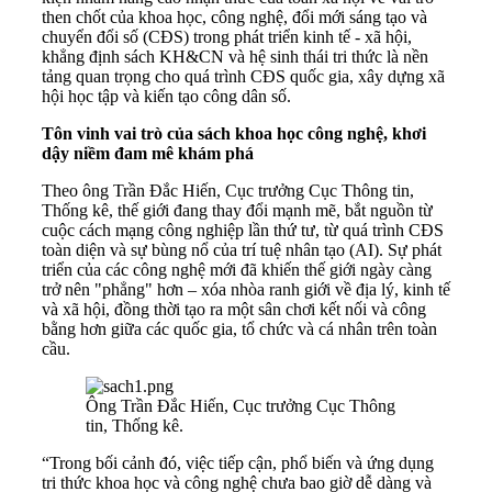
then chốt của khoa học, công nghệ, đổi mới sáng tạo và
chuyển đổi số (CĐS) trong phát triển kinh tế - xã hội,
khẳng định sách KH&CN và hệ sinh thái tri thức là nền
tảng quan trọng cho quá trình CĐS quốc gia, xây dựng xã
hội học tập và kiến tạo công dân số.
Tôn vinh vai trò của sách khoa học công nghệ, khơi
dậy niềm đam mê khám phá
Theo ông Trần Đắc Hiến, Cục trưởng Cục Thông tin,
Thống kê, thế giới đang thay đổi mạnh mẽ, bắt nguồn từ
cuộc cách mạng công nghiệp lần thứ tư, từ quá trình CĐS
toàn diện và sự bùng nổ của trí tuệ nhân tạo (AI). Sự phát
triển của các công nghệ mới đã khiến thế giới ngày càng
trở nên "phẳng" hơn – xóa nhòa ranh giới về địa lý, kinh tế
và xã hội, đồng thời tạo ra một sân chơi kết nối và công
bằng hơn giữa các quốc gia, tổ chức và cá nhân trên toàn
cầu.
Ông Trần Đắc Hiến, Cục trưởng Cục Thông
tin, Thống kê.
“Trong bối cảnh đó, việc tiếp cận, phổ biến và ứng dụng
tri thức khoa học và công nghệ chưa bao giờ dễ dàng và