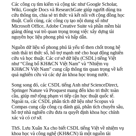
Các công cụ tìm kiếm và cộng tác như Google Scholar,
Wiki, Google Docs và ResearchGate giúp người dùng tra
cứu thông tin, chia sẻ tri thức và kết nối với cộng đồng học
thuật. Cuối cùng, các công cụ tạo nội dung số như
Microsoft Office, Adobe Creative Suite và phần mềm bài
giảng đóng vai trò quan trọng trong việc xây dựng tài
nguyên học liệu phong phú và hấp dẫn.
Nguồn dữ liệu số phong phú là yếu tố then chốt trong hệ
sinh thái tri thức số, hỗ trợ mạnh mẽ cho hoạt động nghiên
cứu và học thuật. Các cơ sở dữ liệu (CSDL) tiếng Việt
như “Công bố KH&CN Việt Nam” và “Nhiệm vụ
KH&CN Việt Nam” cung cấp thông tin quan trọng về kết
quả nghiên cứu và các dự án khoa học trong nước.
Song song đó, các CSDL tiếng Anh như ScienceDirect,
Springer Nature và Proquest mang đến kho tri thức toàn
cầu, giúp mở rộng phạm vi tiếp cận học thuật quốc tế.
Ngoài ra, các CSDL phân tích dữ liệu như Scopus và
Compas cung cấp công cụ đánh giá, phân tích chuyên sâu,
hỗ trợ nhà nghiên cứu đưa ra quyết định khoa học chính
xác và có cơ sở.
ThS. Lưu Xuân Xa cho biết CSDL tiếng Việt về nhiệm vụ
khoa học và công nghệ (KH&CN) là một nguồn tài