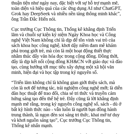
thuận tiện như ngày nay, đặc biệt với sự hỗ trợ mạnh mẽ,
toàn diện và hiệu quả của các ứng dụng AI như ChatGPT,
Grok hay DeepSeek và nhiều nền tảng thông minh khác”,
ông Trần Đắc Hiến nói.
Cục trưởng Cục Thông tin, Thống kê khẳng định Triển
lãm và chuỗi sự kiện kỷ niệm Ngày Khoa học và Công
nghệ Việt Nam không chỉ là dịp để tôn vinh vai trò của
sách khoa học công nghệ, khơi dậy niềm đam mê khám
phá trong giới trẻ, mà còn là một hoạt động thiết thực
nhằm thúc đẩy văn hóa đọc trong cộng đồng. Đồng thời,
đây là dịp kết nối cộng đồng KH&CN với giáo dục và đào
tạo, cùng hướng tới mục tiêu xây dựng một xã hội văn
minh, hiện đại và học tập trong kỷ nguyên số.
“Triển lãm không chỉ là không gian giới thiệu sách, mà
còn là nơi để tương tác, trải nghiệm công nghệ mới; là diễn
đàn học thuật để trao đổi, chia sẻ tri thức và truyền cảm
hứng sáng tạo đến thế hệ trẻ. Đây cũng là lời khẳng định
mạnh mẽ rằng, trong kỷ nguyên công nghệ số, sách - dù ở
bất kỳ hình thức nào - vẫn luôn là người bạn đồng hành
trung thành, là ngọn đèn soi sáng tri thức, khai mở tư duy
và khơi nguồn sáng tạo”, Cục trưởng Cục Thông tin,
Thống kê nhấn mạnh.