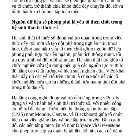
còn hỗ trợ cộng tác và chia sẻ hiệu quả giữa các cá nhân
và tổ chức, trở thành chìa khóa thúc đẩy chuyển đổi số và
hình thành xã hội học tập toàn diện.
Nguồn dữ liệu số phong phú là yếu tố then chốt trong
hệ sinh thái tri thức số
Hệ sinh thái tri thức số đóng vai trò quan trọng trong việc
thúc đẩy đổi mới và tạo đột phá trong nghiên cứu khoa
học, thông qua năm yếu tố then chốt gồm: nguồn dữ liệu
phong phú, hợp tác liên ngành, phân tích thông minh, tối
ưu quy trình và đổi mới sáng tạo. Hệ sinh thái này giúp tổ
chức nghiên cứu tận dụng hiệu quả các nguồn lực tri thức
để nâng cao chất lượng và hiệu suất nghiên cứu. Việc khai
thác đầy đủ các yếu tố trên chính là chìa khóa để các tổ
chức nghiên cứu tạo ra những thành tựu mang tính đột phá
trong thời đại số.
Hạ tầng công nghệ đóng vai trò nền tảng trong việc xây
dựng và vận hành hệ sinh thái tri thức số, với nhiều công
cụ hỗ trợ đa dạng. Trước hết, hệ thống quản lý học tập
(LMS) như Moodle, Canvas, và Blackboard giúp tổ chức
hiệu quả việc giảng dạy và học tập trực tuyến. Bên cạnh
đó, các nền tảng thư viện số như DSpace và Greenstone
cho phép truy cập và quản lý tài liệu số một cách dễ dàng.