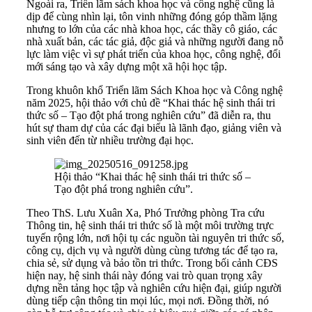
Ngoài ra, Triển lãm sách khoa học và công nghệ cũng là
dịp để cùng nhìn lại, tôn vinh những đóng góp thầm lặng
nhưng to lớn của các nhà khoa học, các thầy cô giáo, các
nhà xuất bản, các tác giả, độc giả và những người đang nỗ
lực làm việc vì sự phát triển của khoa học, công nghệ, đổi
mới sáng tạo và xây dựng một xã hội học tập.
Trong khuôn khổ Triển lãm Sách Khoa học và Công nghệ
năm 2025, hội thảo với chủ đề “Khai thác hệ sinh thái tri
thức số – Tạo đột phá trong nghiên cứu” đã diễn ra, thu
hút sự tham dự của các đại biểu là lãnh đạo, giảng viên và
sinh viên đến từ nhiều trường đại học.
Hội thảo “Khai thác hệ sinh thái tri thức số –
Tạo đột phá trong nghiên cứu”.
Theo ThS. Lưu Xuân Xa, Phó Trưởng phòng Tra cứu
Thông tin, hệ sinh thái tri thức số là một môi trường trực
tuyến rộng lớn, nơi hội tụ các nguồn tài nguyên tri thức số,
công cụ, dịch vụ và người dùng cùng tương tác để tạo ra,
chia sẻ, sử dụng và bảo tồn tri thức. Trong bối cảnh CĐS
hiện nay, hệ sinh thái này đóng vai trò quan trọng xây
dựng nền tảng học tập và nghiên cứu hiện đại, giúp người
dùng tiếp cận thông tin mọi lúc, mọi nơi. Đồng thời, nó