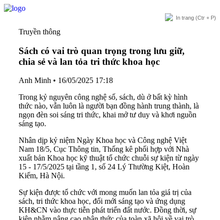
In trang
(Ctr + P)
Truyền thông
Sách có vai trò quan trọng trong lưu giữ,
chia sẻ và lan tỏa tri thức khoa học
Anh Minh
•
16/05/2025 17:18
Trong kỷ nguyên công nghệ số, sách, dù ở bất kỳ hình
thức nào, vẫn luôn là người bạn đồng hành trung thành, là
ngọn đèn soi sáng tri thức, khai mở tư duy và khơi nguồn
sáng tạo.
Nhân dịp kỷ niệm Ngày Khoa học và Công nghệ Việt
Nam 18/5, Cục Thông tin, Thống kê phối hợp với Nhà
xuất bản Khoa học kỹ thuật tổ chức chuỗi sự kiện từ ngày
15 - 17/5/2025 tại tầng 1, số 24 Lý Thường Kiệt, Hoàn
Kiếm, Hà Nội.
Sự kiện được tổ chức với mong muốn lan tỏa giá trị của
sách, tri thức khoa học, đổi mới sáng tạo và ứng dụng
KH&CN vào thực tiễn phát triển đất nước. Đồng thời, sự
kiện nhằm nâng cao nhận thức của toàn xã hội về vai trò