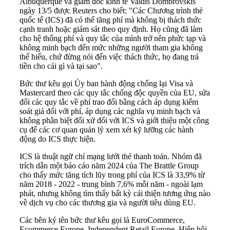
Albuquerque và giám đốc kinh tế Valdis Dombrovskis
ngày 13/5 được Reuters cho biết: "Các Chương trình thẻ
quốc tế (ICS) đã có thể tăng phí mà không bị thách thức
cạnh tranh hoặc giám sát theo quy định. Họ cũng đã làm
cho hệ thống phí và quy tắc của mình trở nên phức tạp và
không minh bạch đến mức những người tham gia không
thể hiểu, chứ đừng nói đến việc thách thức, họ đang trả
tiền cho cái gì và tại sao".
Bức thư kêu gọi Ủy ban hành động chống lại Visa và
Mastercard theo các quy tắc chống độc quyền của EU, sửa
đổi các quy tắc về phí trao đổi bằng cách áp dụng kiểm
soát giá đối với phí, áp dụng các nghĩa vụ minh bạch và
không phân biệt đối xử đối với ICS và giới thiệu một công
cụ để các cơ quan quản lý xem xét kỹ lưỡng các hành
động do ICS thực hiện.
ICS là thuật ngữ chỉ mạng lưới thẻ thanh toán. Nhóm đã
trích dẫn một báo cáo năm 2024 của The Brattle Group
cho thấy mức tăng tích lũy trong phí của ICS là 33,9% từ
năm 2018 - 2022 - trung bình 7,6% mỗi năm - ngoài lạm
phát, nhưng không tìm thấy bất kỳ cải thiện tương ứng nào
về dịch vụ cho các thương gia và người tiêu dùng EU.
Các bên ký tên bức thư kêu gọi là EuroCommerce,
Ecommerce Europe, Independent Retail Europe, Hiệp hội