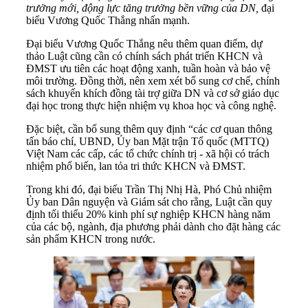
trưởng mới, động lực tăng trưởng bền vững của DN,
đại
biểu Vương Quốc Thắng nhấn mạnh.
Đại biểu Vương Quốc Thắng nêu thêm quan điểm, dự
thảo Luật cũng cần có chính sách phát triển KHCN và
ĐMST ưu tiên các hoạt động xanh, tuần hoàn và bảo vệ
môi trường. Đồng thời, nên xem xét bổ sung cơ chế, chính
sách khuyến khích đồng tài trợ giữa DN và cơ sở giáo dục
đại học trong thực hiện nhiệm vụ khoa học và công nghệ.
Đặc biệt, cần bổ sung thêm quy định “các cơ quan thông
tấn báo chí, UBND, Ủy ban Mặt trận Tổ quốc (MTTQ)
Việt Nam các cấp, các tổ chức chính trị - xã hội có trách
nhiệm phổ biến, lan tỏa tri thức KHCN và ĐMST.
Trong khi đó, đại biểu Trần Thị Nhị Hà, Phó Chủ nhiệm
Ủy ban Dân nguyện và Giám sát cho rằng, Luật cần quy
định tối thiểu 20% kinh phí sự nghiệp KHCN hàng năm
của các bộ, ngành, địa phương phải dành cho đặt hàng các
sản phẩm KHCN trong nước.