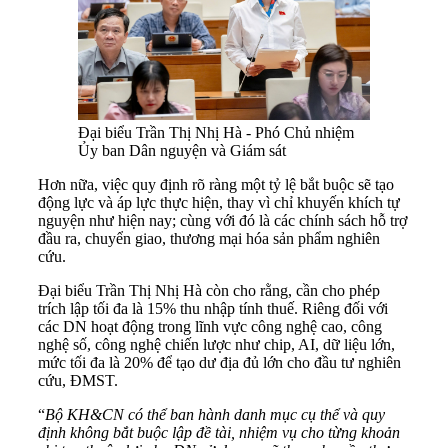
Đại biểu Trần Thị Nhị Hà - Phó Chủ nhiệm
Ủy ban Dân nguyện và Giám sát
Hơn nữa, việc quy định rõ ràng một tỷ lệ bắt buộc sẽ tạo
động lực và áp lực thực hiện, thay vì chỉ khuyến khích tự
nguyện như hiện nay; cùng với đó là các chính sách hỗ trợ
đầu ra, chuyển giao, thương mại hóa sản phẩm nghiên
cứu.
Đại biểu Trần Thị Nhị Hà còn cho rằng, cần cho phép
trích lập tối đa là 15% thu nhập tính thuế. Riêng đối với
các DN hoạt động trong lĩnh vực công nghệ cao, công
nghệ số, công nghệ chiến lược như chip, AI, dữ liệu lớn,
mức tối đa là 20% để tạo dư địa đủ lớn cho đầu tư nghiên
cứu, ĐMST.
“
Bộ KH&CN có thể ban hành danh mục cụ thể và quy
định không bắt buộc lập đề tài, nhiệm vụ cho từng khoản