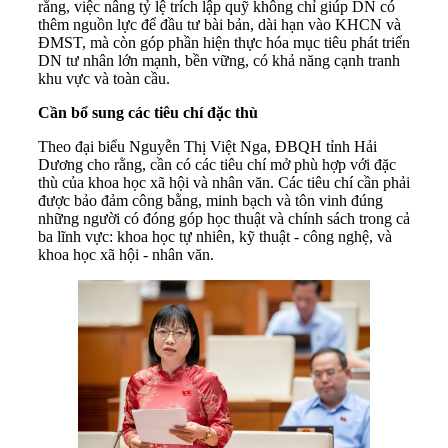
rằng, việc nâng tỷ lệ trích lập quỹ không chỉ giúp DN có
thêm nguồn lực để đầu tư bài bản, dài hạn vào KHCN và
ĐMST, mà còn góp phần hiện thực hóa mục tiêu phát triển
DN tư nhân lớn mạnh, bền vững, có khả năng cạnh tranh
khu vực và toàn cầu.
Cần bổ sung các tiêu chí đặc thù
Theo đại biểu Nguyễn Thị Việt Nga, ĐBQH tỉnh Hải
Dương cho rằng, cần có các tiêu chí mở phù hợp với đặc
thù của khoa học xã hội và nhân văn. Các tiêu chí cần phải
được bảo đảm công bằng, minh bạch và tôn vinh đúng
những người có đóng góp học thuật và chính sách trong cả
ba lĩnh vực: khoa học tự nhiên, kỹ thuật - công nghệ, và
khoa học xã hội - nhân văn.