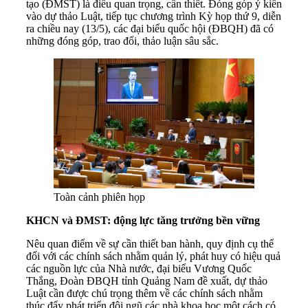
tạo (ĐMST) là điều quan trọng, cần thiết. Đóng góp ý kiến
vào dự thảo Luật, tiếp tục chương trình Kỳ họp thứ 9, diễn
ra chiều nay (13/5), các đại biểu quốc hội (ĐBQH) đã có
những đóng góp, trao đổi, thảo luận sâu sắc.
Toàn cảnh phiên họp
KHCN và ĐMST: động lực tăng trưởng bền vững
Nêu quan điểm về sự cần thiết ban hành, quy định cụ thể
đối với các chính sách nhằm quản lý, phát huy có hiệu quả
các nguồn lực của Nhà nước, đại biểu Vương Quốc
Thắng, Đoàn ĐBQH tỉnh Quảng Nam đề xuất, dự thảo
Luật cần được chú trọng thêm về các chính sách nhằm
thúc đẩy phát triển đội ngũ các nhà khoa học một cách có