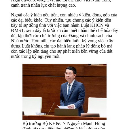
cạnh tranh nhân lực chất lượng cao.
Ngoài các ý kiến nêu trên, còn nhiều ý kiến, đóng góp của
các đại biểu khác. Tuy nhiên, tựu chung các ý kiến đều
bày tỏ sự đồng tình với việc ban hành Luật KHCN và
ĐMST, xem đây là bước đi cần thiết nhằm thể chế hóa đầy
đủ, kịp thời các chủ trương của Đảng và chính sách của
Nhà nước. Hơn nữa, các đại biểu luôn kỳ vọng việc xây
dựng Luật không chỉ tạo hành lang pháp lý đồng bộ mà
còn xác lập nền tảng cho sự phát triển bền vững của đất
nước trong kỷ nguyên mới.
Bộ trưởng Bộ KH&CN Nguyễn Mạnh Hùng
đánh giá cao, tiếp thu những ý kiến đóng góp