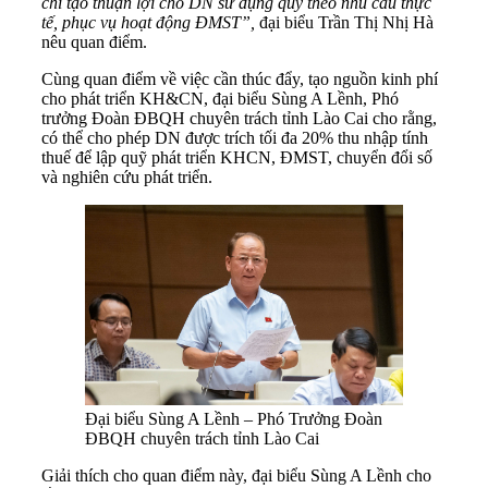
chi tạo thuận lợi cho DN sử dụng quỹ theo nhu cầu thực
tế, phục vụ hoạt động ĐMST”,
đại biểu Trần Thị Nhị Hà
nêu quan điểm.
Cùng quan điểm về việc cần thúc đẩy, tạo nguồn kinh phí
cho phát triển KH&CN, đại biểu Sùng A Lềnh, Phó
trưởng Đoàn ĐBQH chuyên trách tỉnh Lào Cai cho rằng,
có thể cho phép DN được trích tối đa 20% thu nhập tính
thuế để lập quỹ phát triển KHCN, ĐMST, chuyển đổi số
và nghiên cứu phát triển.
Đại biểu Sùng A Lềnh – Phó Trưởng Đoàn
ĐBQH chuyên trách tỉnh Lào Cai
Giải thích cho quan điểm này, đại biểu Sùng A Lềnh cho