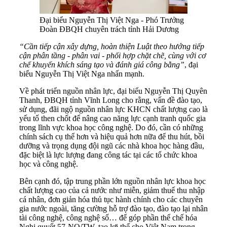
Đại biểu Nguyễn Thị Việt Nga - Phó Trưởng
Đoàn ĐBQH chuyên trách tỉnh Hải Dương
“Cần tiếp cận xây dựng, hoàn thiện Luật theo hướng tiếp
cận phân tầng - phân vai - phối hợp chặt chẽ, cùng với cơ
chế khuyến khích sáng tạo và đánh giá công bằng”
, đại
biểu Nguyễn Thị Việt Nga nhấn mạnh.
Về phát triển nguồn nhân lực, đại biểu Nguyễn Thị Quyên
Thanh, ĐBQH tỉnh Vĩnh Long cho rằng, vấn đề đào tạo,
sử dụng, đãi ngộ nguồn nhân lực KHCN chất lượng cao là
yếu tố then chốt để nâng cao năng lực cạnh tranh quốc gia
trong lĩnh vực khoa học công nghệ. Do đó, cần có những
chính sách cụ thể hơn và hiệu quả hơn nữa để thu hút, bồi
dưỡng và trọng dụng đội ngũ các nhà khoa học hàng đầu,
đặc biệt là lực lượng đang công tác tại các tổ chức khoa
học và công nghệ.
Bên cạnh đó, tập trung phần lớn nguồn nhân lực khoa học
chất lượng cao của cả nước như miễn, giảm thuế thu nhập
cá nhân, đơn giản hóa thủ tục hành chính cho các chuyên
gia nước ngoài, tăng cường hỗ trợ đào tạo, đào tạo lại nhân
tài công nghệ, công nghệ số… để góp phần thể chế hóa
Nghị quyết 57-NQ/TW, tạo lợi thế cho Việt Nam trong