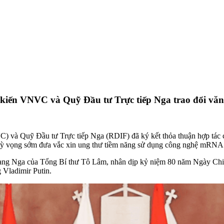
iến VNVC và Quỹ Đầu tư Trực tiếp Nga trao đổi văn 
) và Quỹ Đầu tư Trực tiếp Nga (RDIF) đã ký kết thỏa thuận hợp tác c
iệt kỳ vọng sớm đưa vắc xin ung thư tiềm năng sử dụng công nghệ mRNA
ang Nga của Tổng Bí thư Tô Lâm, nhân dịp kỷ niệm 80 năm Ngày Chiến
 Vladimir Putin.