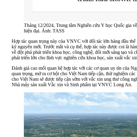
Tháng 12/2024, Trung tâm Nghiên cứu Y học Quốc gia về 
hiện đại. Ảnh: TASS
Hợp tác quan trọng này của VNVC với đối tác lớn hàng đầu thế gi
kỷ nguyên mới. Trước mắt và cụ thể, hợp tác này được coi là h
về đột phá phát triển khoa học, công nghệ, đổi mới sáng tạo và
phát triển lớn cho lĩnh vực nghiên cứu khoa học, sản xuất vắc xi
Đánh giá cao mối quan hệ hợp tác với các cơ quan uy tín của 
quan trọng, mở ra cơ hội cho Việt Nam tiếp cận, thử nghiệm các
cho Việt Nam sẽ được tiếp cận sớm với vắc xin ung thư công n
Nhà máy sản xuất Vắc xin và Sinh phẩm tại VNVC Long An.