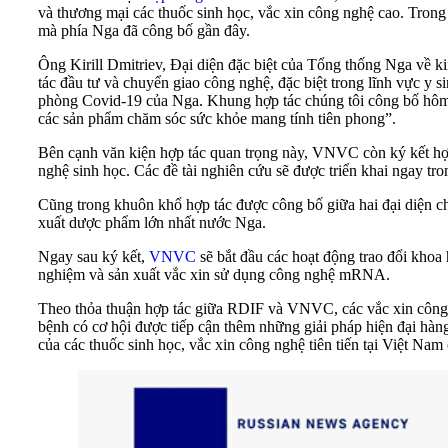
và thương mại các thuốc sinh học, vắc xin công nghệ cao. Tron
mà phía Nga đã công bố gần đây.
Ông Kirill Dmitriev, Đại diện đặc biệt của Tổng thống Nga về 
tác đầu tư và chuyển giao công nghệ, đặc biệt trong lĩnh vực y
phòng Covid-19 của Nga. Khung hợp tác chúng tôi công bố hôm n
các sản phẩm chăm sóc sức khỏe mang tính tiên phong”.
Bên cạnh văn kiện hợp tác quan trọng này, VNVC còn ký kết hợp
nghệ sinh học. Các đề tài nghiên cứu sẽ được triển khai ngay tron
Cũng trong khuôn khổ hợp tác được công bố giữa hai đại diện 
xuất dược phẩm lớn nhất nước Nga.
Ngay sau ký kết,
VNVC
sẽ bắt đầu các hoạt động trao đổi khoa
nghiệm và sản xuất vắc xin sử dụng công nghệ mRNA.
Theo thỏa thuận hợp tác giữa RDIF và VNVC, các vắc xin côn
bệnh có cơ hội được tiếp cận thêm những giải pháp hiện đại hàng
của các thuốc sinh học, vắc xin công nghệ tiên tiến tại Việt Na