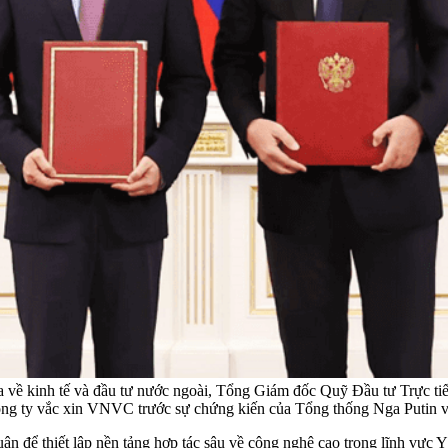
a về kinh tế và đầu tư nước ngoài, Tổng Giám đốc Quỹ Đầu tư Trực tiế
ng ty vắc xin VNVC trước sự chứng kiến của Tổng thống Nga Putin
luận để thiết lập nền tảng hợp tác sâu về công nghệ cao trong lĩnh vực