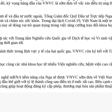
g đó, kỳ vọng hàng đầu của VNVC là sớm đưa về vắc xin điều trị ung 
kinh tế và đầu tư nước ngoài, Tổng Giám đốc Quỹ Đầu tư Trực tiếp Nga
 sinh và chăm sóc sức khỏe. Trong đại dịch Covid-19, Việt Nam là một 
ay sẽ đóng vai trò quan trọng trong việc tăng cường trao đổi khoa họ
 tác với Trung tâm Nghiên cứu Quốc gia về Dịch tễ học và Vi sinh vậ
g thời gian tới.
chính thức trong lĩnh vực y tế của hai quốc gia, VNVC còn ký kết vớ
 học cùng các nhà khoa học từ nhiều Viện nghiên cứu, bệnh viện cao c
g nghệ mRNA tiềm năng của Nga sẽ được VNVC sớm đưa về Việt Nam n
 đầu thế giới với tỷ lệ thành công sau điều trị ở mức rất cao. Bên cạn
m cũng giúp hoạt động đăng ký cấp phép, thương mại hóa sản phẩm thuận