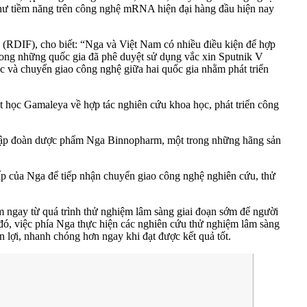
thư tiềm năng trên công nghệ mRNA hiện đại hàng đầu hiện nay
 (RDIF), cho biết: “Nga và Việt Nam có nhiều điều kiện để hợp
trong những quốc gia đã phê duyệt sử dụng vắc xin Sputnik V
c và chuyển giao công nghệ giữa hai quốc gia nhằm phát triển
t học Gamaleya về hợp tác nghiên cứu khoa học, phát triển công
i Tập đoàn dược phẩm Nga Binnopharm, một trong những hãng sản
ấp của Nga để tiếp nhận chuyển giao công nghệ nghiên cứu, thử
gay từ quá trình thử nghiệm lâm sàng giai đoạn sớm để người
h đó, việc phía Nga thực hiện các nghiên cứu thử nghiệm lâm sàng
 lợi, nhanh chóng hơn ngay khi đạt được kết quả tốt.