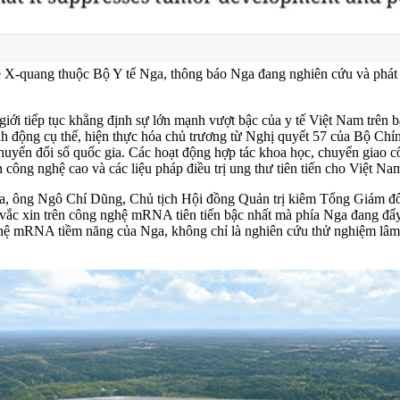
X-quang thuộc Bộ Y tế Nga, thông báo Nga đang nghiên cứu và phát 
ới tiếp tục khẳng định sự lớn mạnh vượt bậc của y tế Việt Nam trên bả
ành động cụ thể, hiện thực hóa chủ trương từ Nghị quyết 57 của Bộ Ch
 chuyển đổi số quốc gia. Các hoạt động hợp tác khoa học, chuyển giao
n công nghệ cao và các liệu pháp điều trị ung thư tiên tiến cho Việt Na
Nga, ông Ngô Chí Dũng, Chủ tịch Hội đồng Quản trị kiêm Tổng Giám đ
 vắc xin trên công nghệ mRNA tiên tiến bậc nhất mà phía Nga đang đẩy 
ghệ mRNA tiềm năng của Nga, không chỉ là nghiên cứu thử nghiệm lâm 