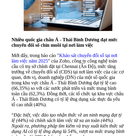
Nhiều quốc gia châu Á - Thái Bình Dương đạt mức
chuyển đổi số chín muồi tại nơi làm việc
Mới đây, trong báo cáo "
Khảo sát chuyển đổi số tại nơi
làm việc năm 2025
" của Zoho, công ty công nghệ toàn
cầu có trụ sở chính đặt tại Chennai (Ấn Độ), mức tăng
trưởng về chuyển đổi số (CĐS) tại nơi làm việc của các cơ
quan, đơn vị, doanh nghiệp (DN) của một số quốc gia
trong khu vực châu Á - Thái Bình Dương đạt tỷ lệ cao
(66,35%) so với các nước phát triển và mức trung bình
toàn cầu (62,3%). Đồng thời, các tổ chức tại khu vực châu
Á - Thái Bình Dương có tỷ lệ ứng dụng xác thực đa yếu
tố cao nhất (40%).
“
Đặc biệt, việc đào tạo nhận thức về an ninh mạng đạt tỷ
lệ (44%) và chính sách làm việc từ xa an toàn (44%).
Ngoài ra, phương pháp tìm kiếm và truy xuất kiến ​​thức sử
dụng AI có tỷ lệ ứng dụng là 54%, vượt xa mức trung bình