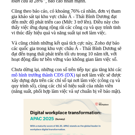
toàn cầu là 28%”,
báo cáo nhấn mạnh.
Cũng theo báo cáo, có khoảng 76% cá nhân, đơn vị tham
gia khảo sát tại khu vực châu Á - Thái Bình Dương đạt
đến mức độ phát triển cao (Mức 3 trở lên). Điều này cho
thấy việc ứng dụng rộng rãi các công cụ và quy trình tinh
vi thúc đẩy hiệu quả và năng suất tại nơi làm việc.
Và cũng chính những kết quả tích cực này, Zoho dự báo
các quốc gia trong khu vực châu Á - Thái Bình Dương ​​sẽ
đạt đến trạng thái phát triển tối ưu trong 10 năm tới, với
hoạt động đầu tư bền vững vào không gian làm việc số.
Chưa dừng lại, những con số trên tiếp tục gia tăng khi các
mô hình trưởng thành CĐS (DX)
tại nơi làm việc sẽ được
xây dựng dựa trên các chỉ số tại nơi làm việc (công cụ và
quy trình số), cùng các chỉ số hiệu suất của nhân viên
(năng suất, phối hợp làm việc và sự chuẩn bị về bảo mật).