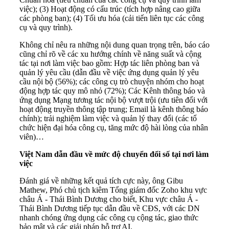
việc); (3) Hoạt động có cấu trúc (tích hợp nâng cao giữa
các phòng ban); (4) Tối ưu hóa (cải tiến liên tục các công
cụ và quy trình).
Không chỉ nêu ra những nội dung quan trọng trên, báo cáo
cũng chỉ rõ về các xu hướng chính về năng suất và cộng
tác tại nơi làm việc bao gồm: Hợp tác liên phòng ban và
quản lý yêu cầu (dẫn đầu về việc ứng dụng quản lý yêu
cầu nội bộ (56%); các công cụ trò chuyện nhóm cho hoạt
động hợp tác quy mô nhỏ (72%); Các Kênh thông báo và
ứng dụng Mạng tương tác nội bộ vượt trội (ưu tiên đối với
hoạt động truyền thông tập trung; Email là kênh thông báo
chính); trải nghiệm làm việc và quản lý thay đổi (các tổ
chức hiện đại hóa công cụ, tăng mức độ hài lòng của nhân
viên)…
Việt Nam dẫn đầu về mức độ chuyển đổi số tại nơi làm
việc
Đánh giá về những kết quả tích cực này, ông Gibu
Mathew, Phó chủ tịch kiêm Tổng giám đốc Zoho khu vực
châu Á - Thái Bình Dương cho biết, Khu vực châu Á -
Thái Bình Dương tiếp tục dẫn đầu về CĐS, với các DN
nhanh chóng ứng dụng các công cụ cộng tác, giao thức
bảo mật và các giải pháp hỗ trợ AI.