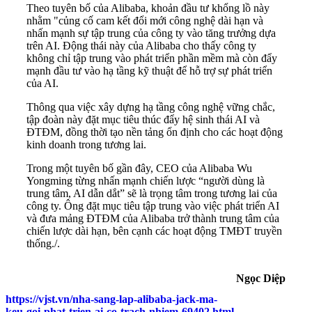
Theo tuyên bố của Alibaba, khoản đầu tư khổng lồ này
nhằm "củng cố cam kết đổi mới công nghệ dài hạn và
nhấn mạnh sự tập trung của công ty vào tăng trưởng dựa
trên AI. Động thái này của Alibaba cho thấy công ty
không chỉ tập trung vào phát triển phần mềm mà còn đẩy
mạnh đầu tư vào hạ tầng kỹ thuật để hỗ trợ sự phát triển
của AI.
Thông qua việc xây dựng hạ tầng công nghệ vững chắc,
tập đoàn này đặt mục tiêu thúc đẩy hệ sinh thái AI và
ĐTĐM, đồng thời tạo nền tảng ổn định cho các hoạt động
kinh doanh trong tương lai.
Trong một tuyên bố gần đây, CEO của Alibaba Wu
Yongming từng nhấn mạnh chiến lược “người dùng là
trung tâm, AI dẫn dắt” sẽ là trọng tâm trong tương lai của
công ty. Ông đặt mục tiêu tập trung vào việc phát triển AI
và đưa mảng ĐTĐM của Alibaba trở thành trung tâm của
chiến lược dài hạn, bên cạnh các hoạt động TMĐT truyền
thống./.
Ngọc Diệp
https://vjst.vn/nha-sang-lap-alibaba-jack-ma-
keu-goi-phat-trien-ai-co-trach-nhiem-69402.html