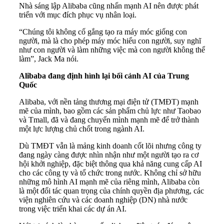
Nhà sáng lập Alibaba cũng nhấn mạnh AI nên được phát
triển với mục đích phục vụ nhân loại.
“Chúng tôi không cố gắng tạo ra máy móc giống con
người, mà là cho phép máy móc hiểu con người, suy nghĩ
như con người và làm những việc mà con người không thể
làm”, Jack Ma nói.
Alibaba đang định hình lại bối cảnh AI của Trung
Quốc
Alibaba, với nền tảng thương mại điện tử (TMĐT) mạnh
mẽ của mình, bao gồm các sản phẩm chủ lực như Taobao
và Tmall, đã và đang chuyển mình mạnh mẽ để trở thành
một lực lượng chủ chốt trong ngành AI.
Dù TMĐT vẫn là mảng kinh doanh cốt lõi nhưng công ty
đang ngày càng được nhìn nhận như một người tạo ra cơ
hội khởi nghiệp, đặc biệt thông qua khả năng cung cấp AI
cho các công ty và tổ chức trong nước. Không chỉ sở hữu
những mô hình AI mạnh mẽ của riêng mình, Alibaba còn
là một đối tác quan trọng của chính quyền địa phương, các
viện nghiên cứu và các doanh nghiệp (DN) nhà nước
trong việc triển khai các dự án AI.