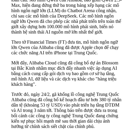
Max, hiện đang đứng thứ ba trong bảng xếp hạng các mô
hình ngôn ngữ lớn (LLM) do Chatbot Arena công nhận,
chỉ sau các mô hình của DeepSeek. Các mô hình ngôn
ngữ lớn Qwen đã cho phép các nhà phát triển trên toàn thế
giới xây dựng hơn 100.000 mô hình phái sinh, biến nó
thành hệ sinh thái AI nguồn mở lớn nhất thế giới.
Theo tờ Financial Times (FT) đưa tin, mô hình ngôn ngữ
lớn Qwen của Alibaba cũng đã được Apple chọn để chạy
các chức năng AI trên iPhone tại Trung Quốc.
Mới đây, Alibaba Cloud cũng đã công bố dự án Blossom
tại Bắc Kinh nhằm mục đích đẩy nhanh việc áp dụng AI
bằng cách cung cấp gói dịch vụ bao gồm cơ sở hạ tầng,
mô hình AI, dữ liệu và các dịch vụ khác cho "hàng triệu
khách hàng".
Trước đó, ngày 24/2, gã khổng lồ công nghệ Trung Quốc
Alibaba cũng đã công bố kế hoạch đầu tư hơn 380 tỷ nhân
dân tệ (khoảng 53 tỷ USD) vào phát triển hạ tầng ĐTĐM
và AI trong 3 năm tới. Thông báo trên được đưa ra trong
bối cảnh các công ty công nghệ Trung Quốc đang chứng
kiến sự phục hồi mạnh mẽ sau thời gian dài chịu ảnh
hưởng từ chính sách siết chặt của chính phủ.