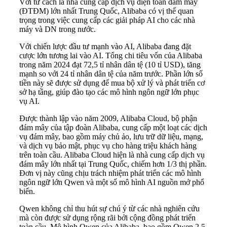
Với tư cách là nhà cung cấp dịch vụ điện toán đám mây
(ĐTĐM) lớn nhất Trung Quốc, Alibaba có vị thế quan
trọng trong việc cung cấp các giải pháp AI cho các nhà
máy và DN trong nước.
Với chiến lược đầu tư mạnh vào AI, Alibaba đang đặt
cược lớn tương lai vào AI. Tổng chi tiêu vốn của Alibaba
trong năm 2024 đạt 72,5 tỉ nhân dân tệ (10 tỉ USD), tăng
mạnh so với 24 tỉ nhân dân tệ của năm trước. Phần lớn số
tiền này sẽ được sử dụng để mua bộ xử lý và phát triển cơ
sở hạ tầng, giúp đào tạo các mô hình ngôn ngữ lớn phục
vụ AI.
Được thành lập vào năm 2009, Alibaba Cloud, bộ phận
đám mây của tập đoàn Alibaba, cung cấp một loạt các dịch
vụ đám mây, bao gồm máy chủ ảo, lưu trữ dữ liệu, mạng,
và dịch vụ bảo mật, phục vụ cho hàng triệu khách hàng
trên toàn cầu. Alibaba Cloud hiện là nhà cung cấp dịch vụ
đám mây lớn nhất tại Trung Quốc, chiếm hơn 1/3 thị phần.
Đơn vị này cũng chịu trách nhiệm phát triển các mô hình
ngôn ngữ lớn Qwen và một số mô hình AI nguồn mở phổ
biến.
Qwen không chỉ thu hút sự chú ý từ các nhà nghiên cứu
mà còn được sử dụng rộng rãi bởi cộng đồng phát triển
toàn cầu. Mô hình Qwen của Alibaba, bao gồm Qwen 2.5-