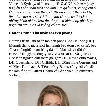
Vincent’s Sydney, nhấn mạnh: “
BiVACOR mở ra một kỷ
nguyên hoàn toàn mới cho lĩnh vực ghép tim, không chỉ ở
Úc mà còn trên toàn thế giới. Trong vòng 1 thập kỷ tới,
tim nhân tạo này sẽ trở thành lựa chọn thay thế cho
những bệnh nhân chưa tìm được tim hiến tặng phù hợp,
hoặc khi đơn giản là không có tim hiến
”
Chương trình Tim nhân tạo tiên phong
Chương trình Tim nhân tạo tiên phong, do Đại học (ĐH)
Monash dẫn đầu, là một liên minh bao gồm các kỹ sư, bác
sĩ và nhà nghiên cứu hàng đầu từ Monash và đối tác
BiVACOR (gồm công ty BiVACOR tại Úc và tại Mỹ).
Các viện nghiên cứu tham gia gồm ĐH New South Wales,
ĐH Queensland, ĐH Griffith, ĐH Công nghệ Queensland
và Viện Tim mạch & Tiểu đường Baker, cùng với các đối
tác lâm sàng từ Alfred Health và Bệnh viện St Vincent’s
Sydney.