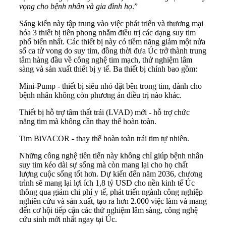
vọng cho bệnh nhân và gia đình họ
.”
Sáng kiến này tập trung vào việc phát triển và thương mại
hóa 3 thiết bị tiên phong nhằm điều trị các dạng suy tim
phổ biến nhất. Các thiết bị này có tiềm năng giảm một nửa
số ca tử vong do suy tim, đồng thời đưa Úc trở thành trung
tâm hàng đầu về công nghệ tim mạch, thử nghiệm lâm
sàng và sản xuất thiết bị y tế. Ba thiết bị chính bao gồm:
Mini-Pump - thiết bị siêu nhỏ đặt bên trong tim, dành cho
bệnh nhân không còn phương án điều trị nào khác.
Thiết bị hỗ trợ tâm thất trái (LVAD) mới - hỗ trợ chức
năng tim mà không cần thay thế hoàn toàn.
Tim BiVACOR - thay thế hoàn toàn trái tim tự nhiên.
Những công nghệ tiên tiến này không chỉ giúp bệnh nhân
suy tim kéo dài sự sống mà còn mang lại cho họ chất
lượng cuộc sống tốt hơn. Dự kiến đến năm 2036, chương
trình sẽ mang lại lợi ích 1,8 tỷ USD cho nền kinh tế Úc
thông qua giảm chi phí y tế, phát triển ngành công nghiệp
nghiên cứu và sản xuất, tạo ra hơn 2.000 việc làm và mang
đến cơ hội tiếp cận các thử nghiệm lâm sàng, công nghệ
cứu sinh mới nhất ngay tại Úc.