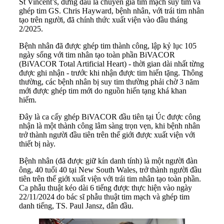
St Vincent’s, đứng đầu là chuyên gia tim mạch suy tim và
ghép tim GS. Chris Hayward, bệnh nhân, với trái tim nhân
tạo trên người, đã chính thức xuất viện vào đầu tháng
2/2025.
Bệnh nhân đã được ghép tim thành công, lập kỷ lục 105
ngày sống với tim nhân tạo toàn phần BiVACOR
(BiVACOR Total Artificial Heart) - thời gian dài nhất từng
được ghi nhận - trước khi nhận được tim hiến tặng. Thông
thường, các bệnh nhân bị suy tim thường phải chờ 3 năm
mới được ghép tim mới do nguồn hiến tạng khá khan
hiếm.
Đây là ca cấy ghép BiVACOR đầu tiên tại Úc được công
nhận là một thành công lâm sàng trọn vẹn, khi bệnh nhân
trở thành người đầu tiên trên thế giới được xuất viện với
thiết bị này.
Bệnh nhân (đã được giữ kín danh tính) là một người đàn
ông, 40 tuổi 40 tại New South Wales, trở thành người đầu
tiên trên thế giới xuất viện với trái tim nhân tạo toàn phần.
Ca phẫu thuật kéo dài 6 tiếng được thực hiện vào ngày
22/11/2024 do bác sĩ phẫu thuật tim mạch và ghép tim
danh tiếng, TS. Paul Jansz, dẫn đầu.