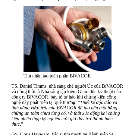
Tim nhân tạo toàn phần BiVACOR
TS. Daniel Timms, nhà sáng chế người Úc của BiVACOR
và đồng thời là Nhà sáng lập kiêm Giám đốc kỹ thuật của
công ty BiVACOR, bày tỏ tự hào khi chứng kiến công
nghệ này phát triển tại quê hương. “
Thiết kế độc đáo và
tính năng vượt trội của BiVACOR đã tạo nên một bằng
chứng an toàn chưa từng có, và thật xúc động khi chứng
kiến nhiều thập kỷ nghiên cứu giờ đây trở thành hiện
thực
.”
GS. Chris Hayward, bác sĩ tim mạch tại Bệnh viện St