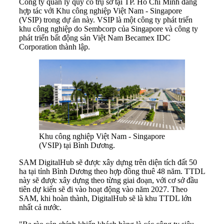
Công ty quản lý quỹ có trụ sở tại TP. Hồ Chí Minh đang
hợp tác với Khu công nghiệp Việt Nam - Singapore
(VSIP) trong dự án này. VSIP là một công ty phát triển
khu công nghiệp do Sembcorp của Singapore và công ty
phát triển bất động sản Việt Nam Becamex IDC
Corporation thành lập.
Khu công nghiệp Việt Nam - Singapore
(VSIP) tại Bình Dương.
SAM DigitalHub sẽ được xây dựng trên diện tích đất 50
ha tại tỉnh Bình Dương theo hợp đồng thuê 48 năm. TTDL
này sẽ được xây dựng theo từng giai đoạn, với cơ sở đầu
tiên dự kiến ​​sẽ đi vào hoạt động vào năm 2027. Theo
SAM, khi hoàn thành, DigitalHub sẽ là khu TTDL lớn
nhất cả nước.