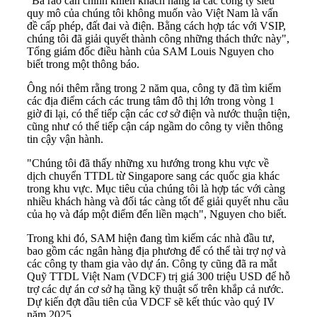
"Ba rào cản chính khiến khách hàng là các công ty siêu
quy mô của chúng tôi không muốn vào Việt Nam là vấn
đề cấp phép, đất đai và điện. Bằng cách hợp tác với VSIP,
chúng tôi đã giải quyết thành công những thách thức này",
Tổng giám đốc điều hành của SAM Louis Nguyen cho
biết trong một thông báo.
Ông nói thêm rằng trong 2 năm qua, công ty đã tìm kiếm
các địa điểm cách các trung tâm đô thị lớn trong vòng 1
giờ đi lại, có thể tiếp cận các cơ sở điện và nước thuận tiện,
cũng như có thể tiếp cận cáp ngầm do công ty viễn thông
tin cậy vận hành.
"Chúng tôi đã thấy những xu hướng trong khu vực về
dịch chuyển TTDL từ Singapore sang các quốc gia khác
trong khu vực. Mục tiêu của chúng tôi là hợp tác với càng
nhiều khách hàng và đối tác càng tốt để giải quyết nhu cầu
của họ và đáp một điểm đến liền mạch", Nguyen cho biết.
Trong khi đó, SAM hiện đang tìm kiếm các nhà đầu tư,
bao gồm các ngân hàng địa phương để có thể tài trợ nợ và
các công ty tham gia vào dự án. Công ty cũng đã ra mắt
Quỹ TTDL Việt Nam (VDCF) trị giá 300 triệu USD để hỗ
trợ các dự án cơ sở hạ tầng kỹ thuật số trên khắp cả nước.
Dự kiến ​​đợt đầu tiên của VDCF sẽ kết thúc vào quý IV
năm 2025.