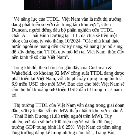
"Về năng lực của TTDL, Việt Nam vẫn là một thị trường
đang phát triển so với các trung tâm khu vực", Glen
Duncan, người đứng đầu bộ phận nghiên cứu TTDL,
châu Á - Thái Bình Dương tại JLL, đã chia sẻ trên một
blog của công ty vào tháng 10/2024. "Các nhà khai thác
nước ngoài sẽ mang đến các kỹ năng và năng lực bổ sung
để xây dựng các TTDL quy mô lớn tại Việt Nam, thúc đẩy
nền kinh tế số của Việt Nam".
Trong khi đó, theo báo cáo gần đây của Cushman &
Wakefield, có khoảng 92 MW công suất TTDL đang được
phát triển tại Việt Nam, với chi phí xây dựng trung bình là
6,9 triệu USD cho mỗi MW. Báo cáo cho biết Việt Nam sẽ
cần thu hút khoảng 640 triệu USD đầu tư trong 5 - 7 năm
tới.
"Thị trường TTDL của Việt Nam vẫn đang trong giai đoạn
đầu, với tỷ lệ dân số trên MW thấp nhất ở khu vực châu Á
- Thái Bình Dương (1,83 triệu người trên MW). Tuy
nhiên, với dân số hơn 100 triệu người và tốc độ tăng
trưởng GDP trung bình là 6,25%, Việt Nam có tiềm năng
tăng trưởng đáng kể trong những năm tới", Trang Bùi,