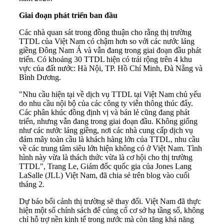
Giai đoạn phát triển ban đầu
Các nhà quan sát trong đồng thuận cho rằng thị trường
TTDL của Việt Nam có chậm hơn so với các nước láng
giềng Đông Nam Á và vẫn đang trong giai đoạn đầu phát
triển. Có khoảng 30 TTDL hiện có trải rộng trên 4 khu
vực của đất nước: Hà Nội, TP. Hồ Chí Minh, Đà Nẵng và
Bình Dương.
"Nhu cầu hiện tại về dịch vụ TTDL tại Việt Nam chủ yếu
do nhu cầu nội bộ của các công ty viễn thông thúc đẩy.
Các phân khúc đồng định vị và bán lẻ cũng đang phát
triển, nhưng vẫn đang trong giai đoạn đầu. Không giống
như các nước láng giềng, nơi các nhà cung cấp dịch vụ
đám mây toàn cầu là khách hàng lớn của TTDL, nhu cầu
về các trung tâm siêu lớn hiện không có ở Việt Nam. Tình
hình này vừa là thách thức vừa là cơ hội cho thị trường
TTDL", Trang Le, Giám đốc quốc gia của Jones Lang
LaSalle (JLL) Việt Nam, đã chia sẻ trên blog vào cuối
tháng 2.
Dự báo ​​bối cảnh thị trường sẽ thay đổi. Việt Nam đã thực
hiện một số chính sách để củng cố cơ sở hạ tầng số, không
chỉ hỗ trợ nền kinh tế trong nước mà còn tăng khả năng