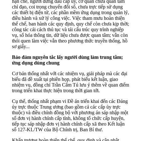
hạn chế, người đứng đầu cấp ủy, cơ quan chưa quan tâm
chỉ đạo, coi trọng chuyển đổi số, chưa trực tiếp sử dụng
các thiết bị điện tử, các phần mềm ứng dụng trong quản lý,
điều hành và xử lý công việc. Việc tham mưu hoàn thiện
thể chế, ban hành các quy định, quy chế còn chưa kịp thời;
công tác cải cách thủ tục và tái cấu trúc quy trình nghiệp
vụ, số hóa thông tin, dữ liệu chưa được quan tâm; vẫn còn
thói quen làm việc vẫn theo phương thức truyền thống, hồ
sơ giấy...
Bảo đảm nguyên tắc lấy người dùng làm trung tâm;
ứng dụng dùng chung
Cơ bản thống nhất với các nhiệm vụ, giải pháp mà các đại
biểu đã đề xuất tại phiên họp, phát biểu kết luận, giao
nhiệm vụ, đồng chí Trần Cẩm Tú lưu ý thêm về quan điểm
trong triển khai thực hiện trong thời gian tới.
Cụ thể, thống nhất phạm vi Đề án triển khai đến các Đảng
ủy trực thuộc Trung ương (bao gồm cả các cấp ủy trực
thuộc) và điều chỉnh đồng bộ với phương án sáp nhập một
số đơn vị hành chính cấp tỉnh, không tổ chức cấp huyện,
tiếp tục sáp nhập đơn vị hành chính cấp xã theo Kết luận
số 127-KL/TW của Bộ Chính trị, Ban Bí thư.
Khẩn trương hoàn thiện thể chế, quy định và cập nhật