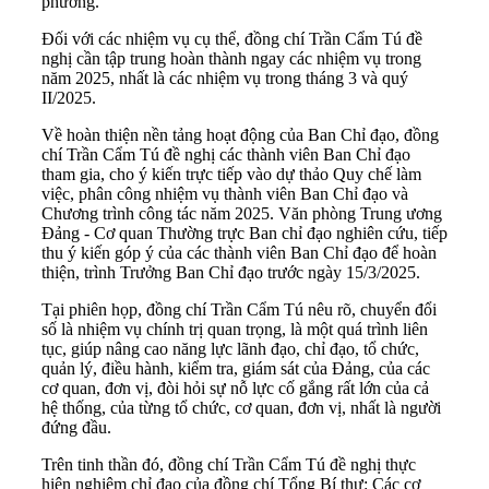
phương.
Đối với các nhiệm vụ cụ thể, đồng chí Trần Cẩm Tú đề
nghị cần tập trung hoàn thành ngay các nhiệm vụ trong
năm 2025, nhất là các nhiệm vụ trong tháng 3 và quý
II/2025.
Về hoàn thiện nền tảng hoạt động của Ban Chỉ đạo, đồng
chí Trần Cẩm Tú đề nghị các thành viên Ban Chỉ đạo
tham gia, cho ý kiến trực tiếp vào dự thảo Quy chế làm
việc, phân công nhiệm vụ thành viên Ban Chỉ đạo và
Chương trình công tác năm 2025. Văn phòng Trung ương
Đảng - Cơ quan Thường trực Ban chỉ đạo nghiên cứu, tiếp
thu ý kiến góp ý của các thành viên Ban Chỉ đạo để hoàn
thiện, trình Trưởng Ban Chỉ đạo trước ngày 15/3/2025.
Tại phiên họp, đồng chí Trần Cẩm Tú nêu rõ, chuyển đổi
số là nhiệm vụ chính trị quan trọng, là một quá trình liên
tục, giúp nâng cao năng lực lãnh đạo, chỉ đạo, tổ chức,
quản lý, điều hành, kiểm tra, giám sát của Đảng, của các
cơ quan, đơn vị, đòi hỏi sự nỗ lực cố gắng rất lớn của cả
hệ thống, của từng tổ chức, cơ quan, đơn vị, nhất là người
đứng đầu.
Trên tinh thần đó, đồng chí Trần Cẩm Tú đề nghị thực
hiện nghiêm chỉ đạo của đồng chí Tổng Bí thư: Các cơ