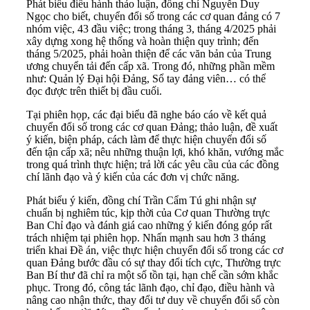
Phát biểu điều hành thảo luận, đồng chí Nguyễn Duy
Ngọc cho biết, chuyển đổi số trong các cơ quan đảng có 7
nhóm việc, 43 đầu việc; trong tháng 3, tháng 4/2025 phải
xây dựng xong hệ thống và hoàn thiện quy trình; đến
tháng 5/2025, phải hoàn thiện để các văn bản của Trung
ương chuyển tải đến cấp xã. Trong đó, những phần mềm
như: Quản lý Đại hội Đảng, Sổ tay đảng viên… có thể
đọc được trên thiết bị đầu cuối.
Tại phiên họp, các đại biểu đã nghe báo cáo về kết quả
chuyển đổi số trong các cơ quan Đảng; thảo luận, đề xuất
ý kiến, biện pháp, cách làm để thực hiện chuyển đổi số
đến tận cấp xã; nêu những thuận lợi, khó khăn, vướng mắc
trong quá trình thực hiện; trả lời các yêu cầu của các đồng
chí lãnh đạo và ý kiến của các đơn vị chức năng.
Phát biểu ý kiến, đồng chí Trần Cẩm Tú ghi nhận sự
chuẩn bị nghiêm túc, kịp thời của Cơ quan Thường trực
Ban Chỉ đạo và đánh giá cao những ý kiến đóng góp rất
trách nhiệm tại phiên họp. Nhấn mạnh sau hơn 3 tháng
triển khai Đề án, việc thực hiện chuyển đổi số trong các cơ
quan Đảng bước đầu có sự thay đổi tích cực, Thường trực
Ban Bí thư đã chỉ ra một số tồn tại, hạn chế cần sớm khắc
phục. Trong đó, công tác lãnh đạo, chỉ đạo, điều hành và
nâng cao nhận thức, thay đổi tư duy về chuyển đổi số còn