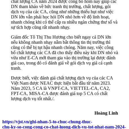
chất lượng CA năm 2024 được công bố hôm nay giúp các
DN tham khảo về bức tranh thị trường, chất lượng, gói
dịch vụ của các CA, cũng như những thiếu hụt như việc
DN lớn vẫn phải học hỏi DN nhỏ hơn về độ linh hoạt,
nhanh chóng khi có thể cấp ra nhiều ngàn chứng thư số và
sự tích hợp cũng rất nhanh nhạy.
Giám đốc Tô Thị Thu Hương cho biết ngay cả DN lớn
nếu không nhanh nhạy nắm bắt thông tin thị trường thì
cũng có thể bị tụt hậu nhanh chóng. Năm nay, việc công
bố chất lượng các CA đã cho thấy điều này khi DN nhỏ và
vừa như E-CA mới tham gia vào thị trường lại được đánh
giá cao, trong đó có đánh giá về gói dịch vụ giá cả cạnh
tranh.
Được biết, việc đánh giá chất lượng dịch vụ của các CA
Việt Nam được NEAC thực hiện bắt đầu từ năm 2023.
Năm 2023, 5
CA là VNPT-CA, VIETTEL-CA, CA2,
FPT-CA, MISA-CA được đánh giá top 5 CA có chất
lượng dịch vụ tốt nhất./.
Hoàng Linh
https://vjst.vn/ghi-nhan-5-to-chuc-chung-thuc-
chu-ky-so-cong-cong-co-chat-luong-dich-vu-tot-nhat-nam-2024-