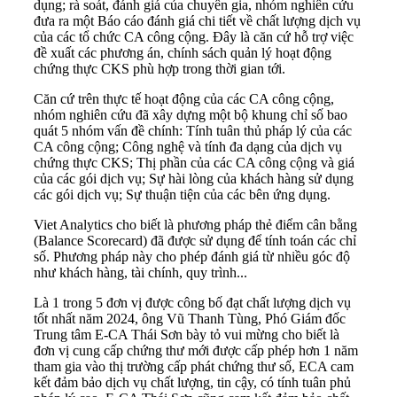
dụng; rà soát, đánh giá của chuyên gia, nhóm nghiên cứu
đưa ra một Báo cáo đánh giá chi tiết về chất lượng dịch vụ
của các tổ chức CA công cộng. Đây là căn cứ hỗ trợ việc
đề xuất các phương án, chính sách quản lý hoạt động
chứng thực CKS phù hợp trong thời gian tới.
Căn cứ trên thực tế hoạt động của các CA công cộng,
nhóm nghiên cứu đã xây dựng một bộ khung chỉ số bao
quát 5 nhóm vấn đề chính: Tính tuân thủ pháp lý của các
CA công cộng; Công nghệ và tính đa dạng của dịch vụ
chứng thực CKS; Thị phần của các CA công cộng và giá
của các gói dịch vụ; Sự hài lòng của khách hàng sử dụng
các gói dịch vụ; Sự thuận tiện của các bên ứng dụng.
Viet Analytics cho biết là phương pháp thẻ điểm cân bằng
(Balance Scorecard) đã được sử dụng để tính toán các chỉ
số. Phương pháp này cho phép đánh giá từ nhiều góc độ
như khách hàng, tài chính, quy trình...
Là 1 trong 5 đơn vị được công bố đạt chất lượng dịch vụ
tốt nhất năm 2024, ông Vũ Thanh Tùng, Phó Giám đốc
Trung tâm E-CA Thái Sơn bày tỏ vui mừng cho biết là
đơn vị cung cấp chứng thư mới được cấp phép hơn 1 năm
tham gia vào thị trường cấp phát chứng thư số, ECA cam
kết đảm bảo dịch vụ chất lượng, tin cậy, có tính tuân phủ