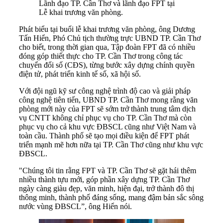
Lãnh đạo TP. Cần Thơ và lãnh đạo FPT tại
Lễ khai trương văn phòng.
Phát biểu tại buổi lễ khai trương văn phòng, ông Dương
Tấn Hiển, Phó Chủ tịch thường trực UBND TP. Cần Thơ
cho biết, trong thời gian qua, Tập đoàn FPT đã có nhiều
đóng góp thiết thực cho TP. Cần Thơ trong công tác
chuyển đổi số (CĐS), từng bước xây dựng chính quyền
điện tử, phát triển kinh tế số, xã hội số.
Với đội ngũ kỹ sư công nghệ trình độ cao và giải pháp
công nghệ tiên tiến, UBND TP. Cần Thơ mong rằng văn
phòng mới này của FPT sẽ sớm trở thành trung tâm dịch
vụ CNTT không chỉ phục vụ cho TP. Cần Thơ mà còn
phục vụ cho cả khu vực ĐBSCL cũng như Việt Nam và
toàn cầu. Thành phố sẽ tạo mọi điều kiện để FPT phát
triển mạnh mẽ hơn nữa tại TP. Cần Thơ cũng như khu vực
ĐBSCL.
"Chúng tôi tin rằng FPT và TP. Cần Thơ sẽ gặt hái thêm
nhiều thành tựu mới, góp phần xây dựng TP. Cần Thơ
ngày càng giàu đẹp, văn minh, hiện đại, trở thành đô thị
thông minh, thành phố đáng sống, mang đậm bản sắc sông
nước vùng ĐBSCL”, ông Hiển nói.