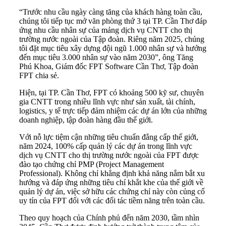
“Trước nhu cầu ngày càng tăng của khách hàng toàn cầu,
chúng tôi tiếp tục mở văn phòng thứ 3 tại TP. Cần Thơ đáp
ứng nhu cầu nhân sự của mảng dịch vụ CNTT cho thị
trường nước ngoài của Tập đoàn. Riêng năm 2025, chúng
tôi đặt mục tiêu xây dựng đội ngũ 1.000 nhân sự và hướng
đến mục tiêu 3.000 nhân sự vào năm 2030”, ông Tăng
Phú Khoa, Giám đốc FPT Software Cần Thơ, Tập đoàn
FPT chia sẻ.
Hiện, tại TP. Cần Thơ, FPT có khoảng 500 kỹ sư, chuyên
gia CNTT trong nhiều lĩnh vực như sản xuất, tài chính,
logistics, y tế trực tiếp đảm nhiệm các dự án lớn của những
doanh nghiệp, tập đoàn hàng đầu thế giới.
Với nỗ lực tiệm cận những tiêu chuẩn đẳng cấp thế giới,
năm 2024, 100% cấp quản lý các dự án trong lĩnh vực
dịch vụ CNTT cho thị trường nước ngoài của FPT được
đào tạo chứng chỉ PMP (Project Management
Professional). Không chỉ khẳng định khả năng nắm bắt xu
hướng và đáp ứng những tiêu chí khắt khe của thế giới về
quản lý dự án, việc sở hữu các chứng chỉ này còn củng cố
uy tín của FPT đối với các đối tác tiềm năng trên toàn cầu.
Theo quy hoạch của Chính phủ đến năm 2030, tầm nhìn