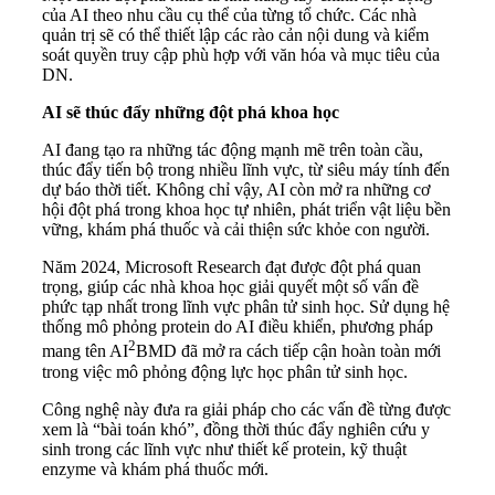
của AI theo nhu cầu cụ thể của từng tổ chức. Các nhà
quản trị sẽ có thể thiết lập các rào cản nội dung và kiểm
soát quyền truy cập phù hợp với văn hóa và mục tiêu của
DN.
AI sẽ thúc đẩy những đột phá khoa học
AI đang tạo ra những tác động mạnh mẽ trên toàn cầu,
thúc đẩy tiến bộ trong nhiều lĩnh vực, từ siêu máy tính đến
dự báo thời tiết. Không chỉ vậy, AI còn mở ra những cơ
hội đột phá trong khoa học tự nhiên, phát triển vật liệu bền
vững, khám phá thuốc và cải thiện sức khỏe con người.
Năm 2024, Microsoft Research đạt được đột phá quan
trọng, giúp các nhà khoa học giải quyết một số vấn đề
phức tạp nhất trong lĩnh vực phân tử sinh học. Sử dụng hệ
thống mô phỏng protein do AI điều khiển, phương pháp
2
mang tên AI
BMD đã mở ra cách tiếp cận hoàn toàn mới
trong việc mô phỏng động lực học phân tử sinh học.
Công nghệ này đưa ra giải pháp cho các vấn đề từng được
xem là “bài toán khó”, đồng thời thúc đẩy nghiên cứu y
sinh trong các lĩnh vực như thiết kế protein, kỹ thuật
enzyme và khám phá thuốc mới.