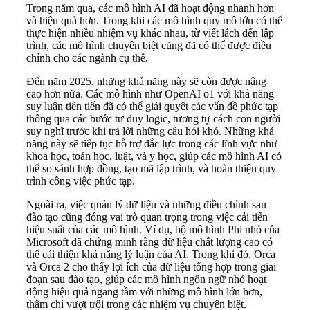
Trong năm qua, các mô hình AI đã hoạt động nhanh hơn
và hiệu quả hơn. Trong khi các mô hình quy mô lớn có thể
thực hiện nhiều nhiệm vụ khác nhau, từ viết lách đến lập
trình, các mô hình chuyên biệt cũng đã có thể được điều
chỉnh cho các ngành cụ thể.
Đến năm 2025, những khả năng này sẽ còn được nâng
cao hơn nữa. Các mô hình như OpenAI o1 với khả năng
suy luận tiên tiến đã có thể giải quyết các vấn đề phức tạp
thông qua các bước tư duy logic, tương tự cách con người
suy nghĩ trước khi trả lời những câu hỏi khó. Những khả
năng này sẽ tiếp tục hỗ trợ đắc lực trong các lĩnh vực như
khoa học, toán học, luật, và y học, giúp các mô hình AI có
thể so sánh hợp đồng, tạo mã lập trình, và hoàn thiện quy
trình công việc phức tạp.
Ngoài ra, việc quản lý dữ liệu và những điều chỉnh sau
đào tạo cũng đóng vai trò quan trọng trong việc cải tiến
hiệu suất của các mô hình. Ví dụ, bộ mô hình Phi nhỏ của
Microsoft đã chứng minh rằng dữ liệu chất lượng cao có
thể cải thiện khả năng lý luận của AI. Trong khi đó, Orca
và Orca 2 cho thấy lợi ích của dữ liệu tổng hợp trong giai
đoạn sau đào tạo, giúp các mô hình ngôn ngữ nhỏ hoạt
động hiệu quả ngang tầm với những mô hình lớn hơn,
thậm chí vượt trội trong các nhiệm vụ chuyên biệt.