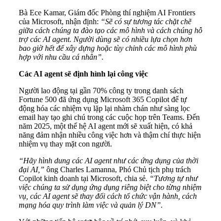
Bà Ece Kamar, Giám đốc Phòng thí nghiệm AI Frontiers
của Microsoft, nhận định:
“Sẽ có sự tương tác chặt chẽ
giữa cách chúng ta đào tạo các mô hình và cách chúng hỗ
trợ các AI agent. Người dùng sẽ có nhiều lựa chọn hơn
bao giờ hết để xây dựng hoặc tùy chỉnh các mô hình phù
hợp với nhu cầu cá nhân”.
Các AI agent sẽ định hình lại công việc
Người lao động tại gần 70% công ty trong danh sách
Fortune 500 đã ứng dụng Microsoft 365 Copilot để tự
động hóa các nhiệm vụ lặp lại nhàm chán như sàng lọc
email hay tạo ghi chú trong các cuộc họp trên Teams. Đến
năm 2025, một thế hệ AI agent mới sẽ xuất hiện, có khả
năng đảm nhận nhiều công việc hơn và thậm chí thực hiện
nhiệm vụ thay mặt con người.
“Hãy hình dung các AI agent như các ứng dụng của thời
đại AI,”
ông Charles Lamanna, Phó Chủ tịch phụ trách
Copilot kinh doanh tại Microsoft, chia sẻ.
“Tương tự như
việc chúng ta sử dụng ứng dụng riêng biệt cho từng nhiệm
vụ, các AI agent sẽ thay đổi cách tổ chức vận hành, cách
mạng hóa quy trình làm việc và quản lý DN”.