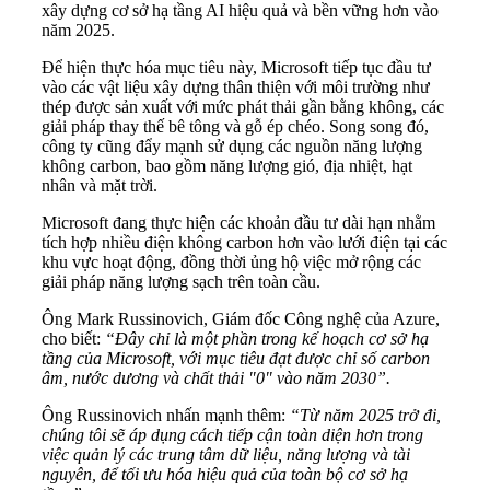
xây dựng cơ sở hạ tầng AI hiệu quả và bền vững hơn vào
năm 2025.
Để hiện thực hóa mục tiêu này, Microsoft tiếp tục đầu tư
vào các vật liệu xây dựng thân thiện với môi trường như
thép được sản xuất với mức phát thải gần bằng không, các
giải pháp thay thế bê tông và gỗ ép chéo. Song song đó,
công ty cũng đẩy mạnh sử dụng các nguồn năng lượng
không carbon, bao gồm năng lượng gió, địa nhiệt, hạt
nhân và mặt trời.
Microsoft đang thực hiện các khoản đầu tư dài hạn nhằm
tích hợp nhiều điện không carbon hơn vào lưới điện tại các
khu vực hoạt động, đồng thời ủng hộ việc mở rộng các
giải pháp năng lượng sạch trên toàn cầu.
Ông Mark Russinovich, Giám đốc Công nghệ của Azure,
cho biết:
“Đây chỉ là một phần trong kế hoạch cơ sở hạ
tầng của Microsoft, với mục tiêu đạt được chỉ số carbon
âm, nước dương và chất thải "0"
vào năm 2030”.
Ông
Russinovich nhấn mạnh thêm:
“Từ năm 2025 trở đi,
chúng tôi sẽ áp dụng cách tiếp cận toàn diện hơn trong
việc quản lý các trung tâm dữ liệu, năng lượng và tài
nguyên, để tối ưu hóa hiệu quả của toàn bộ cơ sở hạ