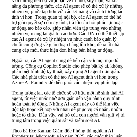
Với những tiến bộ vượt bậc về trí nhớ, suy luận, và khả
năng đa phương thức, các AI agent sẽ có thể xử lý những
nhiệm vụ phức tạp hơn với các kỹ năng và cách tương tác
tinh vi hơn. Trong quản trị nội bộ, các AI agent có thể hỗ
trợ giải quyết sự cố máy tính, trả lời câu hỏi phúc lợi hoặc
tự động tạo báo cáo, giúp nhân viên tập trung vào những
nhiệm vụ mang lại giá trị cao hơn. Các DN có thể thiết lập
các AI agent để xử lý nhiệm vụ như: cảnh báo quản lý
chuỗi cung ứng về gián đoạn hàng tồn kho, đề xuất nhà
cung cấp mới, thực hiện đơn hàng bán hàng tự động.
Ngoài ra, các AI agent cũng dễ tiếp cận với mọi mọi đối
tượng. Công cụ Copilot Studio cho phép bất kỳ ai, không
phân biệt trình độ kỹ thuật, xây dựng AI agent đơn giản.
Các nhà phát triển có thể tạo AI agent tinh vi hơn trong
Azure AI Foundry để điều phối các nhiệm vụ phức tạp.
Trong tương lai, các tổ chức sẽ sở hữu một hệ sinh thái AI
agent, từ việc nhắc nhở đơn giản đến vận hành quy trình
hoàn toàn tự động. Những AI agent này có thể làm việc
độc lập hoặc kết hợp với nhau để phục vụ cá nhân, nhóm
hoặc tổ chức. Dẫu vậy, vai trò của con người vẫn giữ vị trí
trung tâm trong việc giám sát và kiểm soát AI.
Theo bà Ece Kamar, Giám đốc Phòng thí nghiệm AI
Frontiers tại Microsoft, vào năm 2025, các cuộc thảo luận