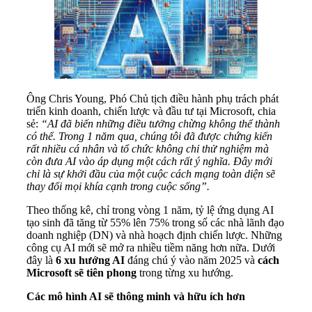
Ông Chris Young, Phó Chủ tịch điều hành phụ trách phát
triển kinh doanh, chiến lược và đầu tư tại Microsoft, chia
sẻ:
“AI đã biến những điều tưởng chừng không thể thành
có thể. Trong
1
năm qua, chúng tôi
đã được
chứng kiến
rất nhiều
cá nhân và tổ chức không chỉ thử nghiệm mà
còn đưa
AI
vào áp dụng một cách
rất
ý nghĩa. Đây mới
chỉ là
sự
khởi đầu của một cuộc cách mạng toàn diện sẽ
thay đổi mọi khía cạnh trong cuộc sống”.
Theo thống kê, chỉ trong vòng 1 năm, tỷ lệ ứng dụng AI
tạo sinh đã tăng từ 55% lên 75% trong số các nhà lãnh đạo
doanh nghiệp (DN) và nhà hoạch định chiến lược. Những
công cụ AI mới sẽ mở ra nhiều tiềm năng hơn nữa. Dưới
đây là
6 xu hướng AI
đáng chú ý vào năm 2025 và
cách
Microsoft sẽ tiên phong
trong từng xu hướng.
Các mô hình AI sẽ thông minh và hữu ích hơn