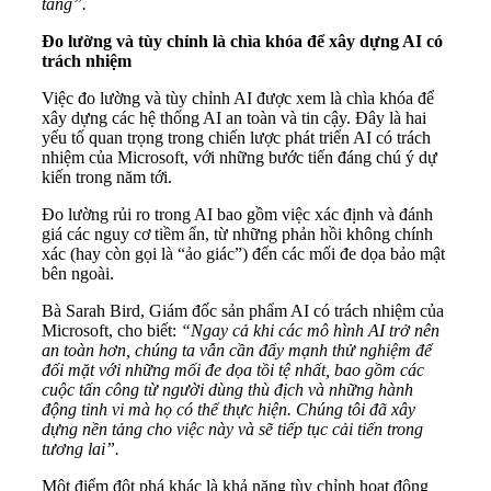
tầng”.
Đo lường và tùy chỉnh
là chìa khóa để x
ây dựng AI có
trách nhiệm
Việc đo lường và tùy chỉnh AI được xem là chìa khóa để
xây dựng các hệ thống AI an toàn và tin cậy. Đây là hai
yếu tố quan trọng trong chiến lược phát triển AI có trách
nhiệm của Microsoft, với những bước tiến đáng chú ý dự
kiến trong năm tới.
Đo lường rủi ro trong AI bao gồm việc xác định và đánh
giá các nguy cơ tiềm ẩn, từ những phản hồi không chính
xác (hay còn gọi là “ảo giác”) đến các mối đe dọa bảo mật
bên ngoài.
Bà Sarah Bird, Giám đốc sản phẩm AI có trách nhiệm của
Microsoft, cho biết:
“Ngay cả khi các mô hình AI trở nên
an toàn hơn, chúng ta vẫn cần đẩy mạnh thử nghiệm để
đối mặt với những mối đe dọa tồi tệ nhất, bao gồm các
cuộc tấn công từ người dùng thù địch và những hành
động tinh vi mà họ có thể thực hiện. Chúng tôi đã xây
dựng nền tảng cho việc này và sẽ tiếp tục cải tiến trong
tương lai”.
Một điểm đột phá khác là khả năng tùy chỉnh hoạt động