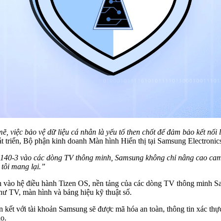
 mẽ, việc bảo vệ dữ liệu cá nhân là yếu tố then chốt để đảm bảo kết n
riển, Bộ phận kinh doanh Màn hình Hiển thị tại Samsung Electronics,
0-3 vào các dòng TV thông minh, Samsung không chỉ nâng cao cam kế
tôi mang lại.”
nh vào hệ điều hành Tizen OS, nền tảng của các dòng TV thông mi
ư TV, màn hình và bảng hiệu kỹ thuật số.
n kết với tài khoản Samsung sẽ được mã hóa an toàn, thông tin xác th
o.