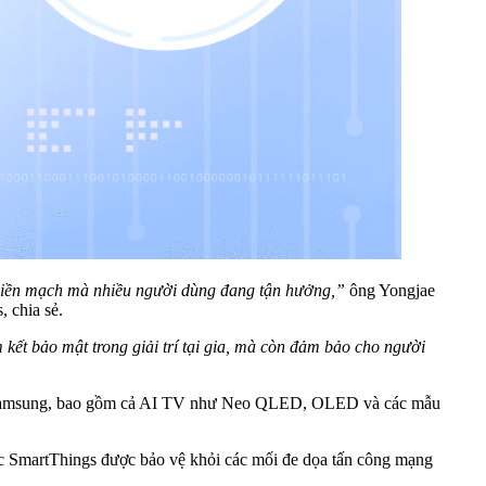
ối liền mạch mà nhiều người dùng đang tận hưởng,”
ông Yongjae
 chia sẻ.
t bảo mật trong giải trí tại gia, mà còn đảm bảo cho người
nh Samsung, bao gồm cả AI TV như Neo QLED, OLED và các mẫu
ực SmartThings được bảo vệ khỏi các mối đe dọa tấn công mạng