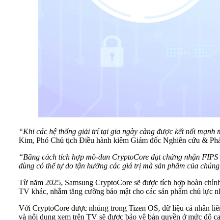
“Khi các hệ thống giải trí tại gia ngày càng được kết nối mạnh
Kim, Phó Chủ tịch Điều hành kiêm Giám đốc Nghiên cứu & Phát t
“Bằng cách tích hợp mô-đun CryptoCore đạt chứng nhận FIPS 14
dùng có thể tự do tận hưởng các giá trị mà sản phẩm của chúng 
Từ năm 2025, Samsung CryptoCore sẽ được tích hợp hoàn chỉ
TV khác, nhằm tăng cường bảo mật cho các sản phẩm chủ lực nh
Với CryptoCore được nhúng trong Tizen OS, dữ liệu cá nhân liê
và nội dung xem trên TV sẽ được bảo vệ bản quyền ở mức độ ca