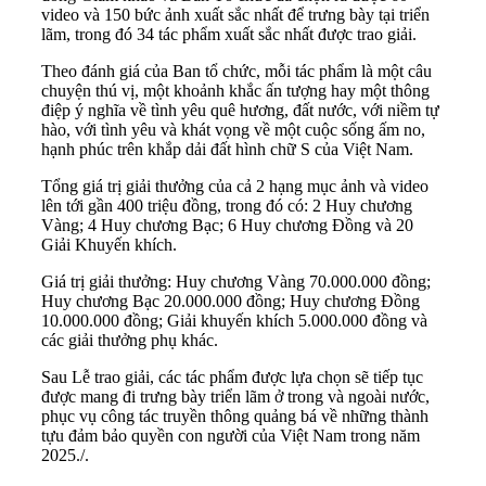
video và 150 bức ảnh xuất sắc nhất để trưng bày tại triển
lãm, trong đó 34 tác phẩm xuất sắc nhất được trao giải.
Theo đánh giá của Ban tổ chức, mỗi tác phẩm là một câu
chuyện thú vị, một khoảnh khắc ấn tượng hay một thông
điệp ý nghĩa về tình yêu quê hương, đất nước, với niềm tự
hào, với tình yêu và khát vọng về một cuộc sống ấm no,
hạnh phúc trên khắp dải đất hình chữ S của Việt Nam.
Tổng giá trị giải thưởng của cả 2 hạng mục ảnh và video
lên tới gần 400 triệu đồng, trong đó có: 2 Huy chương
Vàng; 4 Huy chương Bạc; 6 Huy chương Đồng và 20
Giải Khuyến khích.
Giá trị giải thưởng: Huy chương Vàng 70.000.000 đồng;
Huy chương Bạc 20.000.000 đồng; Huy chương Đồng
10.000.000 đồng; Giải khuyến khích 5.000.000 đồng và
các giải thưởng phụ khác.
Sau Lễ trao giải, các tác phẩm được lựa chọn sẽ tiếp tục
được mang đi trưng bày triển lãm ở trong và ngoài nước,
phục vụ công tác truyền thông quảng bá về những thành
tựu đảm bảo quyền con người của Việt Nam trong năm
2025./.