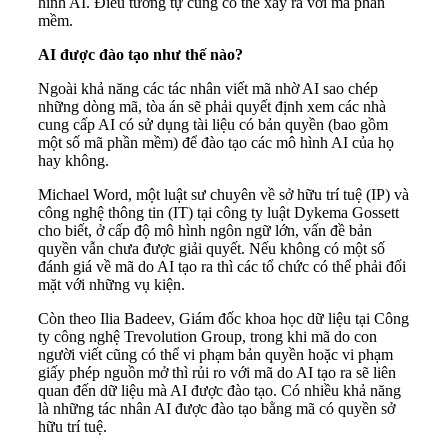
hình AI. Điều tương tự cũng có thể xảy ra với mã phần
mềm.
AI được đào tạo như thế nào?
Ngoài khả năng các tác nhân viết mã nhờ AI sao chép
những dòng mã, tòa án sẽ phải quyết định xem các nhà
cung cấp AI có sử dụng tài liệu có bản quyền (bao gồm
một số mã phần mềm) để đào tạo các mô hình AI của họ
hay không.
Michael Word, một luật sư chuyên về sở hữu trí tuệ (IP) và
công nghệ thông tin (IT) tại công ty luật Dykema Gossett
cho biết, ở cấp độ mô hình ngôn ngữ lớn, vấn đề bản
quyền vẫn chưa được giải quyết. Nếu không có một số
đánh giá về mã do AI tạo ra thì các tổ chức có thể phải đối
mặt với những vụ kiện.
Còn theo Ilia Badeev, Giám đốc khoa học dữ liệu tại Công
ty công nghệ Trevolution Group, trong khi mã do con
người viết cũng có thể vi phạm bản quyền hoặc vi phạm
giấy phép nguồn mở thì rủi ro với mã do AI tạo ra sẽ liên
quan đến dữ liệu mà AI được đào tạo. Có nhiều khả năng
là những tác nhân AI được đào tạo bằng mã có quyền sở
hữu trí tuệ.