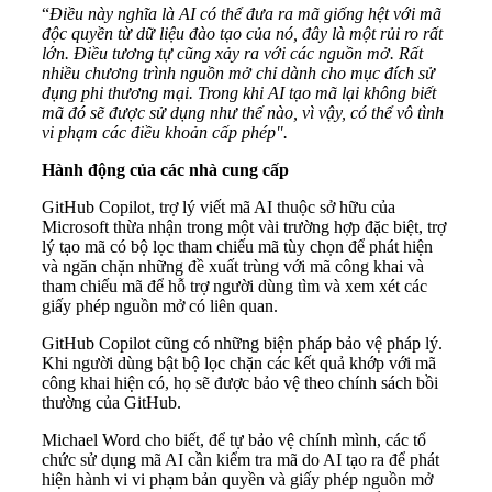
“
Điều này nghĩa là AI có thể đưa ra mã giống hệt với mã
độc quyền từ dữ liệu đào tạo của nó, đây là một rủi ro rất
lớn. Điều tương tự cũng xảy ra với các nguồn mở. Rất
nhiều chương trình nguồn mở chỉ dành cho mục đích sử
dụng phi thương mại. Trong khi AI tạo mã lại không biết
mã đó sẽ được sử dụng như thế nào, vì vậy, có thể vô tình
vi phạm các điều khoản cấp phép".
Hành động của các nhà cung cấp
GitHub Copilot, trợ lý viết mã AI thuộc sở hữu của
Microsoft thừa nhận trong một vài trường hợp đặc biệt, trợ
lý tạo mã có bộ lọc tham chiếu mã tùy chọn để phát hiện
và ngăn chặn những đề xuất trùng với mã công khai và
tham chiếu mã để hỗ trợ người dùng tìm và xem xét các
giấy phép nguồn mở có liên quan.
GitHub Copilot cũng có những biện pháp bảo vệ pháp lý.
Khi người dùng bật bộ lọc chặn các kết quả khớp với mã
công khai hiện có, họ sẽ được bảo vệ theo chính sách bồi
thường của GitHub.
Michael Word cho biết, để tự bảo vệ chính mình, các tổ
chức sử dụng mã AI cần kiểm tra mã do AI tạo ra để phát
hiện hành vi vi phạm bản quyền và giấy phép nguồn mở