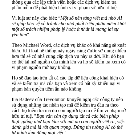
thông qua các lập trình viên hoặc các dịch vụ kiểm tra
phần mềm để phát hiện hành vi vi phạm sở hữu trí tuệ.
Vị luật sư này cho biết: “
Một số nền tảng viết mã nhờ AI
sẽ giúp bảo vệ và tránh cho nhà phát triển phần mềm khỏi
một số trách nhiệm pháp lý hoặc ít nhất là mang lại sự
yên tâm
".
Theo Michael Word, các dịch vụ khác có khả năng sẽ xuất
hiện. Khi loại hệ thống này ngày càng được sử dụng nhiều
hơn thì sẽ có nhà cung cấp dịch vụ này ra đời. Khi đó bạn
có thể tải mã nguồn của mình lên và họ sẽ kiểm tra xem có
vi phạm nguồn mở hay không.
Họ sẽ đào tạo trên tất cả các tập dữ liệu công khai hiện có
và sẽ kiểm tra mã của bạn và xem có bất kỳ khiếu nại vi
phạm bản quyền tiềm ẩn nào không.
Ilia Badeev của Trevolution khuyến nghị các công ty nên
sử dụng những tác nhân tạo mã để kiểm tra đầu ra theo
cách họ kiểm tra mã do con người tạo ra để tìm vi phạm sở
hữu trí tuệ. "
Bạn vẫn cần áp dụng tất cả các biện pháp
thực giống như bạn làm với mã do con người viết ra, việc
đánh giá mã là rất quan trọng. Đừng tin tưởng AI có thể
tự mình làm đúng mọi việc".