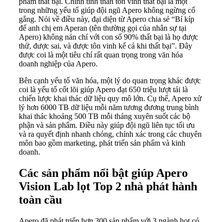
phẩm thất bại. Chính tinh thần tôn vinh thất bại là một
trong những yếu tố giúp đội ngũ Apero không ngừng cố
gắng. Nói về điều này, đại diện từ Apero chia sẻ “Bí kíp
để anh chị em Aperan (tên thường gọi của nhân sự tại
Apero) không nản chí với con số 90% thất bại là họ được
thử, được sai, và được tôn vinh kể cả khi thất bại”. Đây
được coi là một tiêu chí rất quan trọng trong văn hóa
doanh nghiệp của Apero.
Bên cạnh yếu tố văn hóa, một lý do quan trọng khác được
coi là yếu tố cốt lõi giúp Apero đạt 650 triệu lượt tải là
chiến lược khai thác dữ liệu quy mô lớn. Cụ thể, Apero xử
lý hơn 6000 TB dữ liệu mỗi năm tương đương trung bình
khai thác khoảng 500 TB mỗi tháng xuyên suốt các bộ
phận và sản phẩm. Điều này giúp đội ngũ liên tục tối ưu
và ra quyết định nhanh chóng, chính xác trong các chuyên
môn bao gồm marketing, phát triển sản phẩm và kinh
doanh.
Các sản phẩm nổi bật giúp Apero
Vision Lab lọt Top 2 nhà phát hành
toàn cầu
Apero đã phát triển hơn 300 sản phẩm với 3 ngành hot có