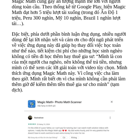
Magic Math cũng gây ấn tượng mạnh mẽ lớn với người
dùng toàn cầu. Theo thống kê từ Google Play, hiện Magic
Math đạt hơn 5 triệu lượt tải xuống (trong đó Ấn Độ 1
triệu, Peru 300 nghìn, Mỹ 10 nghìn, Brazil 1 nghìn lượt
tải…).
Đặc biệt, phía dưới phần bình luận ứng dụng, nhiều người
dùng để lại lời nhận xét và cảm ơn cho đội ngũ phát triển
về việc ứng dụng này đã giúp họ thay đổi việc học toán
như thế nào, tiết kiệm chi phí cho những học sinh nghèo
không có tiền đi học thêm hay thuê gia sư: “Mình là con
của một người cha nghèo, nên không thể trả tiền, nhưng
mình có thể xem các lời giải toán với video tùy chọn. Mình
thích ứng dụng Magic Math này. Vì công việc cha làm
theo giờ. Mình rất biết ơn vì cha mình không cần phải làm
thêm giờ để kiếm thêm tiền thuê gia sư cho mình” (tạm
dịch).