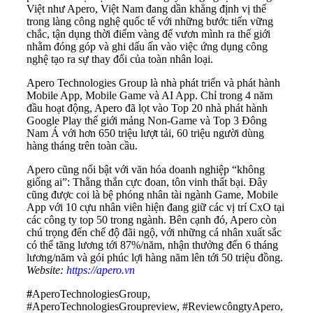
Việt như Apero, Việt Nam đang dần khẳng định vị thế
trong làng công nghệ quốc tế với những bước tiến vững
chắc, tận dụng thời điểm vàng để vươn mình ra thế giới
nhằm đóng góp và ghi dấu ấn vào việc ứng dụng công
nghệ tạo ra sự thay đổi của toàn nhân loại.
Apero Technologies Group là nhà phát triển và phát hành
Mobile App, Mobile Game và AI App. Chỉ trong 4 năm
đầu hoạt động, Apero đã lọt vào Top 20 nhà phát hành
Google Play thế giới mảng Non-Game và Top 3 Đông
Nam Á với hơn 650 triệu lượt tải, 60 triệu người dùng
hàng tháng trên toàn cầu.
Apero cũng nổi bật với văn hóa doanh nghiệp “không
giống ai”: Thẳng thắn cực đoan, tôn vinh thất bại. Đây
cũng được coi là bệ phóng nhân tài ngành Game, Mobile
App với 10 cựu nhân viên hiện đang giữ các vị trí CxO tại
các công ty top 50 trong ngành. Bên cạnh đó, Apero còn
chú trọng đến chế độ đãi ngộ, với những cá nhân xuất sắc
có thể tăng lương tới 87%/năm, nhận thưởng đến 6 tháng
lương/năm và gói phúc lợi hàng năm lên tới 50 triệu đồng.
Website:
https://apero.vn
#
AperoTechnologiesGroup,
#AperoTechnologiesGroupreview, #ReviewcôngtyApero,