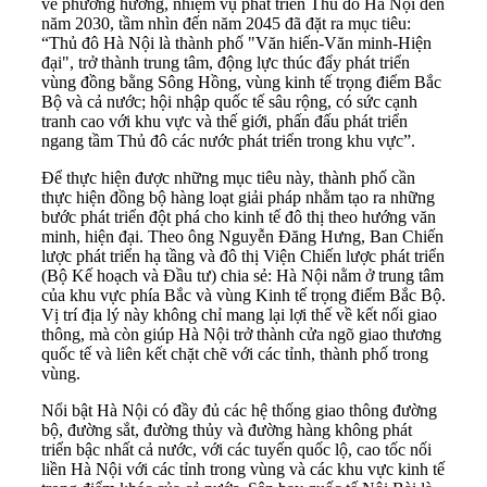
về phương hướng, nhiệm vụ phát triển Thủ đô Hà Nội đến
năm 2030, tầm nhìn đến năm 2045 đã đặt ra mục tiêu:
“Thủ đô Hà Nội là thành phố "Văn hiến-Văn minh-Hiện
đại", trở thành trung tâm, động lực thúc đẩy phát triển
vùng đồng bằng Sông Hồng, vùng kinh tế trọng điểm Bắc
Bộ và cả nước; hội nhập quốc tế sâu rộng, có sức cạnh
tranh cao với khu vực và thế giới, phấn đấu phát triển
ngang tầm Thủ đô các nước phát triển trong khu vực”.
Để thực hiện được những mục tiêu này, thành phố cần
thực hiện đồng bộ hàng loạt giải pháp nhằm tạo ra những
bước phát triển đột phá cho kinh tế đô thị theo hướng văn
minh, hiện đại. Theo ông Nguyễn Đăng Hưng, Ban Chiến
lược phát triển hạ tầng và đô thị Viện Chiến lược phát triển
(Bộ Kế hoạch và Đầu tư) chia sẻ: Hà Nội nằm ở trung tâm
của khu vực phía Bắc và vùng Kinh tế trọng điểm Bắc Bộ.
Vị trí địa lý này không chỉ mang lại lợi thế về kết nối giao
thông, mà còn giúp Hà Nội trở thành cửa ngõ giao thương
quốc tế và liên kết chặt chẽ với các tỉnh, thành phố trong
vùng.
Nổi bật Hà Nội có đầy đủ các hệ thống giao thông đường
bộ, đường sắt, đường thủy và đường hàng không phát
triển bậc nhất cả nước, với các tuyến quốc lộ, cao tốc nối
liền Hà Nội với các tỉnh trong vùng và các khu vực kinh tế