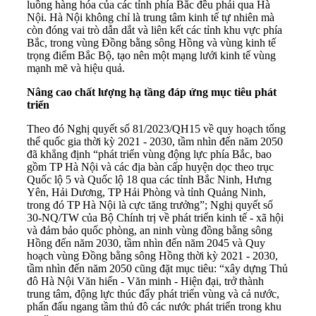
luồng hàng hóa của các tỉnh phía Bắc đều phải qua Hà
Nội. Hà Nội không chỉ là trung tâm kinh tế tự nhiên mà
còn đóng vai trò dẫn dắt và liên kết các tỉnh khu vực phía
Bắc, trong vùng Đồng bằng sông Hồng và vùng kinh tế
trọng điểm Bắc Bộ, tạo nên một mạng lưới kinh tế vùng
mạnh mẽ và hiệu quả.
Nâng cao chất lượng hạ tầng đáp ứng mục tiêu phát
triển
Theo đó Nghị quyết số 81/2023/QH15 về quy hoạch tổng
thể quốc gia thời kỳ 2021 - 2030, tầm nhìn đến năm 2050
đã khẳng định “phát triển vùng động lực phía Bắc, bao
gồm TP Hà Nội và các địa bàn cấp huyện dọc theo trục
Quốc lộ 5 và Quốc lộ 18 qua các tỉnh Bắc Ninh, Hưng
Yên, Hải Dương, TP Hải Phòng và tỉnh Quảng Ninh,
trong đó TP Hà Nội là cực tăng trưởng”; Nghị quyết số
30-NQ/TW của Bộ Chính trị về phát triển kinh tế - xã hội
và đảm bảo quốc phòng, an ninh vùng đồng bằng sông
Hồng đến năm 2030, tầm nhìn đến năm 2045 và Quy
hoạch vùng Đồng bằng sông Hồng thời kỳ 2021 - 2030,
tầm nhìn đến năm 2050 cũng đặt mục tiêu: “xây dựng Thủ
đô Hà Nội Văn hiến - Văn minh - Hiện đại, trở thành
trung tâm, động lực thúc đẩy phát triển vùng và cả nước,
phấn đấu ngang tầm thủ đô các nước phát triển trong khu