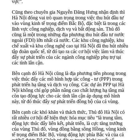
vực”.
Cũng theo chuyên gia Nguyễn Đăng Hưng nhận định thì
Hà Nội đóng vai trò quan trọng trong việc thu hút đầu tư
vào vùng kinh tế trọng điểm Bắc Bộ, đặc biệt là trong các
lĩnh vực công nghiệp, dịch vụ và bất động sản. Thủ đô
cũng là một trong những địa phương thu hút đầu tư nước
ngoài (FDI) lớn nhất cả nước. Các khu công nghiệp, khu
chế xuất và khu công nghệ cao tại Hà Nội đã thu hút nhiều
tập đoàn quốc tế, từ đó tạo ra các cơ hội việc làm và thúc
đẩy sự phát triển của các ngành công nghiệp phụ trợ tại
các tỉnh lân cận.
Bên cạnh đó Hà Nội cũng là địa phương tiên phong trong
việc thúc đẩy các mô hình hợp tác công - tư (PPP) trong
phát triển hạ tầng và dịch vụ công. Các dự án PPP tại Hà
Nội không chỉ góp phần nâng cao chất lượng hạ tầng mà
còn tạo động lực cho các tỉnh lân cận áp dụng mô hình
này, từ đó thúc đẩy sự phát triển đồng bộ của cả vùng.
Bên cạnh các khó khăn và thách thức, Thủ đô Hà Nội có
rất nhiều cơ hội để hiện thực hóa mục tiêu “là trung tâm,
động lực thúc đẩy liên kết, phát triển, là cực tăng trưởng
của vùng Thủ đô, vùng đồng bằng sông Hồng, vùng kinh
tế trọng điểm Bắc Bộ, vùng động lực phía Bắc và của cả