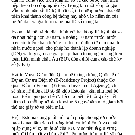
tiếp theo cho công nghệ này. Trong khi một số quốc gia
vẫn tranh luận về ID kỹ thuật số, thì những nước khác đã
triển khai thành công hệ thống này nhờ vào niềm tin của
người dân và giá trị rõ ràng mà ID số mang lại.
Estonia là một ví dụ điển hình với hệ thống ID kỹ thuật số
đã hoạt động hơn 20 năm. Khoảng 10 năm trước, nước
này còn triển khai chương trình cư trú điện tử cho doanh
nhân nước ngoài, cho phép họ thành lập doanh nghiệp
(DN) và truy cập các giải pháp thanh toán, ngân hàng trên
toàn Liên minh châu Âu (EU), đồng thời cung cấp chữ ký
số (CKS).
Katrin Vaga, Giám đốc Quan hệ Công chúng Quốc tế của
Dự án Cư trú Điện tử (E-Residency Project) thuộc Cơ
quan Đầu tư Estonia (Estonian Investment Agency), chia
sẻ rằng hệ thống ID số đã giúp Estonia “gần như loại bỏ
hoàn toàn nạn quan liêu”. Bà cho biết hệ thống này tiết
kiệm cho mỗi người dân khoảng 5 ngày/năm nhờ giảm bớt
thủ tục giấy tờ và biểu mẫu.
Hiện Estonia đang phát triển giải pháp cho người nước
ngoài quan tâm đến chương trình cư trú điện tử và chuẩn
bị áp dụng ví kỹ thuật số của EU. Mục tiêu là giữ vững
mức độ bảo mật và bảo vệ dữ liệu tương tự như ID số của