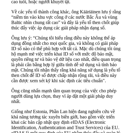
cao tuổi, hoặc người khuyết tật.
Về các yếu tố thành công khác, ông Kääriäinen lưu ý rằng
“niềm tin vào khu vực công ở các nước Bắc Âu và vùng
Baltic nhìn chung rất cao” và đây là yếu tố then chốt giúp
thúc đẩy việc áp dụng các giải pháp nhận dạng số.
Ông lưu ý: “Chúng tôi hiểu rằng điều này không thể áp
dụng đồng nhất cho mọi quốc gia, và không có giải pháp
ID số nào có thể phù hợp với tất cả. Mặc dù chúng tôi ủng
hộ mạnh mẽ việc triển khai ID số với mức độ bảo mật,
quyền riêng tư và bảo vệ dữ liệu cao nhất, điều quan trọng
là phải cân bằng hợp lý giữa tính dễ sử dụng và tính bảo
mật. Chúng tôi nhận thấy rằng khả năng sử dụng là yếu tố
then chốt để ID số được chấp nhận rộng rãi, và điều này
cần được xem xét kỹ khi xác định các tiêu chuẩn".
Ông cũng nhấn mạnh tầm quan trọng của việc cho phép
người dùng lựa chọn, thay vì áp đặt một giải pháp duy
nhất.
Giống như Estonia, Phần Lan hiện đang nghiên cứu về
khả năng tương tác xuyên biên giới, bao gồm việc triển
khai các bản cập nhật quy định eIDAS (Electronic
Identification, Authentication and Trust Services) của EU.
eIDAS là một quy định của EU nhằm thúc đẩy và quản lý