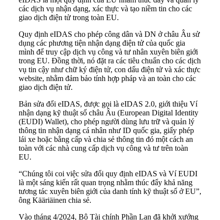
các dịch vụ nhận dạng, xác thực và tạo niềm tin cho các
giao dịch điện tử trong toàn EU.
Quy định eIDAS cho phép công dân và DN ở châu Âu sử
dụng các phương tiện nhận dạng điện tử của quốc gia
mình để truy cập dịch vụ công và tư nhân xuyên biên giới
trong EU. Đồng thời, nó đặt ra các tiêu chuẩn cho các dịch
vụ tin cậy như chữ ký điện tử, con dấu điện tử và xác thực
website, nhằm đảm bảo tính hợp pháp và an toàn cho các
giao dịch điện tử.
Bản sửa đổi eIDAS, được gọi là eIDAS 2.0, giới thiệu Ví
nhận dạng kỹ thuật số châu Âu (European Digital Identity
(EUDI) Wallet), cho phép người dùng lưu trữ và quản lý
thông tin nhận dạng cá nhân như ID quốc gia, giấy phép
lái xe hoặc bằng cấp và chia sẻ thông tin đó một cách an
toàn với các nhà cung cấp dịch vụ công và tư trên toàn
EU.
“Chúng tôi coi việc sửa đổi quy định eIDAS và Ví EUDI
là một sáng kiến rất quan trọng nhằm thúc đẩy khả năng
tương tác xuyên biên giới của danh tính kỹ thuật số ở EU”,
ông Kääriäinen chia sẻ.
Vào tháng 4/2024, Bộ Tài chính Phần Lan đã khởi xướng