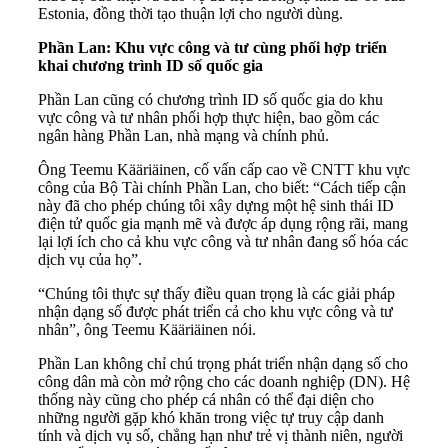
Estonia, đồng thời tạo thuận lợi cho người dùng.
Phần Lan: Khu vực công và tư cùng phối hợp triển
khai chương trình ID số quốc gia
Phần Lan cũng có chương trình ID số quốc gia do khu
vực công và tư nhân phối hợp thực hiện, bao gồm các
ngân hàng Phần Lan, nhà mạng và chính phủ.
Ông Teemu Kääriäinen, cố vấn cấp cao về CNTT khu vực
công của Bộ Tài chính Phần Lan, cho biết: “Cách tiếp cận
này đã cho phép chúng tôi xây dựng một hệ sinh thái ID
điện tử quốc gia mạnh mẽ và được áp dụng rộng rãi, mang
lại lợi ích cho cả khu vực công và tư nhân đang số hóa các
dịch vụ của họ”.
“Chúng tôi thực sự thấy điều quan trọng là các giải pháp
nhận dạng số được phát triển cả cho khu vực công và tư
nhân”, ông Teemu Kääriäinen nói.
Phần Lan không chỉ chú trọng phát triển nhận dạng số cho
công dân mà còn mở rộng cho các doanh nghiệp (DN). Hệ
thống này cũng cho phép cá nhân có thể đại diện cho
những người gặp khó khăn trong việc tự truy cập danh
tính và dịch vụ số, chẳng hạn như trẻ vị thành niên, người