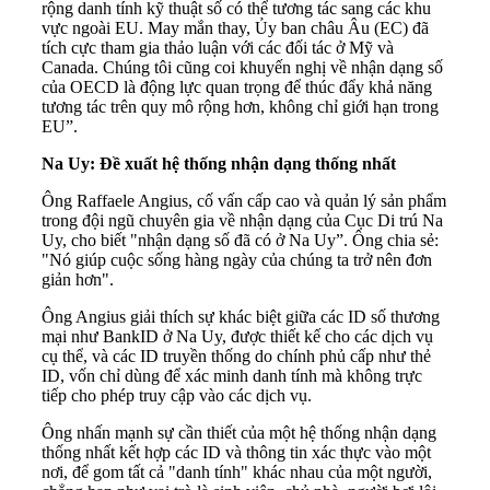
rộng danh tính kỹ thuật số có thể tương tác sang các khu
vực ngoài EU. May mắn thay, Ủy ban châu Âu (EC) đã
tích cực tham gia thảo luận với các đối tác ở Mỹ và
Canada. Chúng tôi cũng coi khuyến nghị về nhận dạng số
của OECD là động lực quan trọng để thúc đẩy khả năng
tương tác trên quy mô rộng hơn, không chỉ giới hạn trong
EU”.
Na Uy: Đề xuất hệ thống nhận dạng thống nhất
Ông Raffaele Angius, cố vấn cấp cao và quản lý sản phẩm
trong đội ngũ chuyên gia về nhận dạng của Cục Di trú Na
Uy, cho biết "nhận dạng số đã có ở Na Uy”. Ông chia sẻ:
"Nó giúp cuộc sống hàng ngày của chúng ta trở nên đơn
giản hơn".
Ông Angius giải thích sự khác biệt giữa các ID số thương
mại như BankID ở Na Uy, được thiết kế cho các dịch vụ
cụ thể, và các ID truyền thống do chính phủ cấp như thẻ
ID, vốn chỉ dùng để xác minh danh tính mà không trực
tiếp cho phép truy cập vào các dịch vụ.
Ông nhấn mạnh sự cần thiết của một hệ thống nhận dạng
thống nhất kết hợp các ID và thông tin xác thực vào một
nơi, để gom tất cả "danh tính" khác nhau của một người,