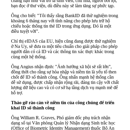
chẳng hạn như vai trò là sinh viên, chủ nhà, người bơi lội,
bạn đọc ở thư viện, dù điều này sẽ làm tăng sự phức tạp.
Ông cho biết: "Tôi thấy rằng BankID đã thử nghiệm trong
khoảng 6 tháng nay với tính năng cho phép lưu trữ hộ
chiếu hoặc thông tin thẻ ID trong ứng dụng. Đó là một
điều tuyệt vời”.
Chỉ thị eIDAS của EU, hiện cũng đang được thử nghiệm
ở Na Uy, sẽ đưa ra một tiêu chuẩn cho giải pháp cho phép
người dân có cả ID và các thông tin xác thực khác trong
cùng một hệ thống.
Ông Angius nhận định: "Ảnh hưởng xã hội sẽ rất lớn”,
đồng thời cho rằng sự hòa nhập và niềm tin là yếu tố then
chốt để ID số thành công. Ông nhấn mạnh hệ thống cần
dễ sử dụng, được chấp nhận rộng rãi, đáng tin cậy với chất
lượng dữ liệu cao và có cơ sở hạ tầng dịch vụ mạnh mẽ để
hỗ trợ.
Tháo gỡ rào cản về niềm tin của công chúng để triển
khai ID số thành công
Ông William R. Graves, Phó giám đốc phụ trách nhận
dạng số tại Văn phòng Quản lý Nhận dạng Sinh trắc học
(Office of Biometric Identity Management) thuộc Bộ An