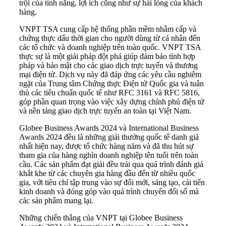
trội của tính năng, lợi ích cũng như sự hài lòng của khách
hàng.
VNPT TSA cung cấp hệ thống phần mềm nhằm cấp và
chứng thực dấu thời gian cho người dùng từ cá nhân đến
các tổ chức và doanh nghiệp trên toàn quốc. VNPT TSA
thực sự là một giải pháp đột phá giúp đảm bảo tính hợp
pháp và bảo mật cho các giao dịch trực tuyến và thương
mại điện tử. Dịch vụ này đã đáp ứng các yêu cầu nghiêm
ngặt của Trung tâm Chứng thực Điện tử Quốc gia và tuân
thủ các tiêu chuẩn quốc tế như RFC 3161 và RFC 5816,
góp phần quan trọng vào việc xây dựng chính phủ điện tử
và nền tảng giao dịch trực tuyến an toàn tại Việt Nam.
Globee Business Awards 2024 và International Business
Awards 2024 đều là những giải thưởng quốc tế danh giá
nhất hiện nay, được tổ chức hàng năm và đã thu hút sự
tham gia của hàng nghìn doanh nghiệp tên tuổi trên toàn
cầu. Các sản phẩm đạt giải đều trải qua quá trình đánh giá
khắt khe từ các chuyên gia hàng đầu đến từ nhiều quốc
gia, với tiêu chí tập trung vào sự đổi mới, sáng tạo, cải tiến
kinh doanh và đóng góp vào quá trình chuyển đổi số mà
các sản phẩm mang lại.
Những chiến thắng của VNPT tại Globee Business