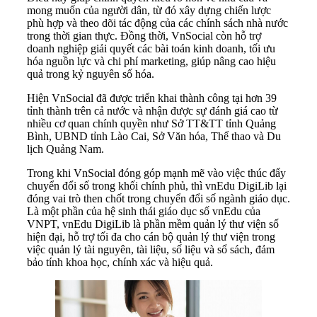
mong muốn của người dân, từ đó xây dựng chiến lược
phù hợp và theo dõi tác động của các chính sách nhà nước
trong thời gian thực. Đồng thời, VnSocial còn hỗ trợ
doanh nghiệp giải quyết các bài toán kinh doanh, tối ưu
hóa nguồn lực và chi phí marketing, giúp nâng cao hiệu
quả trong kỷ nguyên số hóa.
Hiện VnSocial đã được triển khai thành công tại hơn 39
tỉnh thành trên cả nước và nhận được sự đánh giá cao từ
nhiều cơ quan chính quyền như Sở TT&TT tỉnh Quảng
Bình, UBND tỉnh Lào Cai, Sở Văn hóa, Thể thao và Du
lịch Quảng Nam.
Trong khi VnSocial đóng góp mạnh mẽ vào việc thúc đẩy
chuyển đổi số trong khối chính phủ, thì vnEdu DigiLib lại
đóng vai trò then chốt trong chuyển đổi số ngành giáo dục.
Là một phần của hệ sinh thái giáo dục số vnEdu của
VNPT, vnEdu DigiLib là phần mềm quản lý thư viện số
hiện đại, hỗ trợ tối đa cho cán bộ quản lý thư viện trong
việc quản lý tài nguyên, tài liệu, số liệu và sổ sách, đảm
bảo tính khoa học, chính xác và hiệu quả.