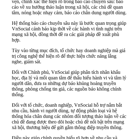
vẹn, chính xác thể hiện rõ trong báo cáo chuyên sâu: báo
cáo về xu hướng thảo luận trong xã hội, các chủ đề quan
tâm, nóng hoặc nhạy cảm, báo cáo chân dung người dùng.
Hệ thống báo cáo chuyên sâu này là bước quan trọng giúp
VnSocial cảnh báo kịp thời về các hành vi tình nghi trên
mạng xã hội, đồng thời đề ra các giải pháp đề xuất phù
hợp.
Tùy vào từng mục đích, tổ chức hay doanh nghiệp mà giá
trị công nghệ thể hiện rõ để thực hiện chức năng lắng
nghe, giám sát.
Đối với Chính phủ, VnSocial giúp phân tích nhân khẩu
học, địa lý và mối quan tâm để thấu hiểu hành vi và tâm lý
người dân, đưa ra những dự báo khủng hoảng truyền
thông, phòng chống tin giả, các nguồn báo không chính
thống.
Đối với tổ chức, doanh nghiệp, VnSocial hỗ trợ nắm bắt
nhu cầu, hành vi người dùng, tự động phân loại và hệ
thống hóa chân dung các nhóm đối tượng thảo luận về các
chủ đề đang được theo dõi hoặc chủ đề nổi bật trên mạng
xã hội, thương hiệu để gửi gắm thông điệp truyền thông.
Điều này giúp chính quyền hiểu rõ hơn về nhu cầu và