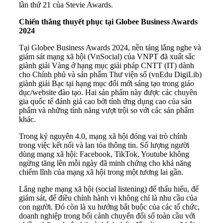
lần thứ 21 của Stevie Awards.
Chiến thắng thuyết phục tại Globee Business Awards
2024
Tại Globee Business Awards 2024, nền tảng lắng nghe và
giám sát mạng xã hội (VnSocial) của VNPT đã xuất sắc
giành giải Vàng ở hạng mục giải pháp CNTT (IT) dành
cho Chính phủ và sản phẩm Thư viện số (vnEdu DigiLib)
giành giải Bạc tại hạng mục đổi mới sáng tạo trong giáo
dục/website đào tạo. Hai sản phẩm này được các chuyên
gia quốc tế đánh giá cao bởi tính ứng dụng cao của sản
phẩm và những tính năng vượt trội so với các sản phẩm
khác.
Trong kỷ nguyên 4.0, mạng xã hội đóng vai trò chính
trong việc kết nối và lan tỏa thông tin. Số lượng người
dùng mạng xã hội: Facebook, TikTok, Youtube không
ngừng tăng lên mỗi ngày đã minh chứng cho khả năng
chiếm lĩnh của mạng xã hội trong một tương lai gần.
Lắng nghe mạng xã hội (social listening) để thấu hiểu, để
giám sát, để điều chỉnh hành vi không chỉ là nhu cầu của
con người. Đó còn là xu hướng bắt buộc của các tổ chức,
doanh nghiệp trong bối cảnh chuyển đổi số toàn cầu với