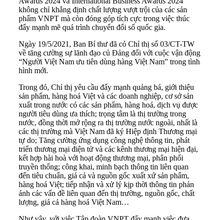
Awards 2024 và International Business Awards 2024
không chỉ khẳng định chất lượng vượt trội của các sản
phẩm VNPT mà còn đóng góp tích cực trong việc thúc
đẩy mạnh mẽ quá trình chuyển đổi số quốc gia.
Ngày 19/5/2021, Ban Bí thư đã có Chỉ thị số 03/CT-TW
về tăng cường sự lãnh đạo củ Đảng đối với cuộc vận động
“Người Việt Nam ưu tiên dùng hàng Việt Nam” trong tình
hình mới.
Trong đó, Chỉ thị yêu cầu đẩy mạnh quảng bá, giới thiệu
sản phẩm, hàng hoá Việt và các doanh nghiệp, cơ sở sản
xuất trong nước có các sản phẩm, hàng hoá, dịch vụ được
người tiêu dùng ưa thích; trọng tâm là thị trường trong
nước, đồng thời mở rộng ra thị trường nước ngoài, nhất là
các thị trường mà Việt Nam đã ký Hiệp định Thương mại
tự do; Tăng cường ứng dụng công nghệ thông tin, phát
triển thương mại điện tử và các kênh thương mại hiện đại,
kết hợp hài hoà với hoạt động thương mại, phân phối
truyền thống; công khai, minh bạch thông tin liên quan
đến tiêu chuẩn, giá cả và nguồn gốc xuất xứ sản phẩm,
hàng hoá Việt; tiếp nhận và xử lý kịp thời thông tin phản
ánh các vấn đề liên quan đến thị trường, nguồn gốc, chất
lượng, giá cả hàng hoá Việt Nam…
Như vậy, với việc Tập đoàn VNPT đẩy mạnh việc đưa