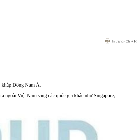
In trang
(Ctr + P)
rên khắp Đông Nam Á.
g ra ngoài Việt Nam sang các quốc gia khác như Singapore,