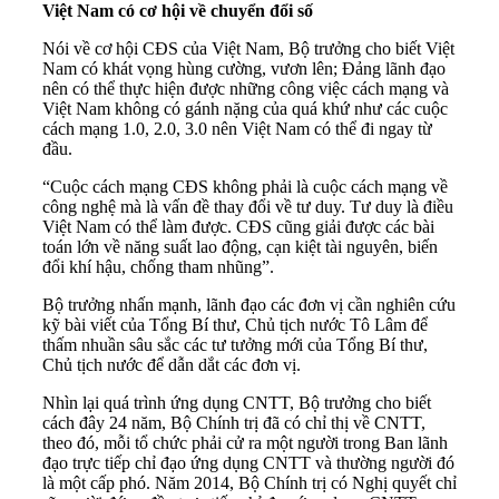
Việt Nam có cơ hội về chuyển đổi số
Nói về cơ hội CĐS của Việt Nam, Bộ trưởng cho biết Việt
Nam có khát vọng hùng cường, vươn lên; Đảng lãnh đạo
nên có thể thực hiện được những công việc cách mạng và
Việt Nam không có gánh nặng của quá khứ như các cuộc
cách mạng 1.0, 2.0, 3.0 nên Việt Nam có thể đi ngay từ
đầu.
“Cuộc cách mạng CĐS không phải là cuộc cách mạng về
công nghệ mà là vấn đề thay đổi về tư duy. Tư duy là điều
Việt Nam có thể làm được. CĐS cũng giải được các bài
toán lớn về năng suất lao động, cạn kiệt tài nguyên, biến
đổi khí hậu, chống tham nhũng”.
Bộ trưởng nhấn mạnh, lãnh đạo các đơn vị cần nghiên cứu
kỹ bài viết của Tổng Bí thư, Chủ tịch nước Tô Lâm để
thấm nhuần sâu sắc các tư tưởng mới của Tổng Bí thư,
Chủ tịch nước để dẫn dắt các đơn vị.
Nhìn lại quá trình ứng dụng CNTT, Bộ trưởng cho biết
cách đây 24 năm, Bộ Chính trị đã có chỉ thị về CNTT,
theo đó, mỗi tổ chức phải cử ra một người trong Ban lãnh
đạo trực tiếp chỉ đạo ứng dụng CNTT và thường người đó
là một cấp phó. Năm 2014, Bộ Chính trị có Nghị quyết chỉ