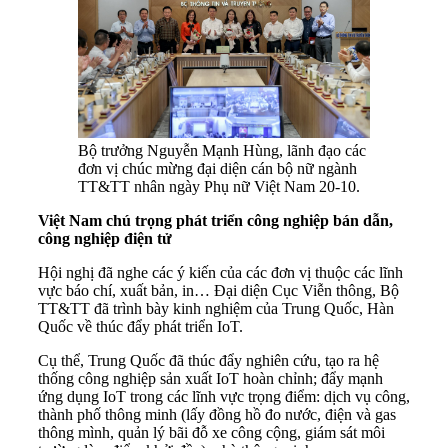
Bộ trưởng Nguyễn Mạnh Hùng, lãnh đạo các
đơn vị chúc mừng đại diện cán bộ nữ ngành
TT&TT nhân ngày Phụ nữ Việt Nam 20-10.
Việt Nam chú trọng phát triển công nghiệp bán dẫn,
công nghiệp điện tử
Hội nghị đã nghe các ý kiến của các đơn vị thuộc các lĩnh
vực báo chí, xuất bản, in… Đại diện Cục Viễn thông, Bộ
TT&TT đã trình bày kinh nghiệm của Trung Quốc, Hàn
Quốc về thúc đẩy phát triển IoT.
Cụ thể, Trung Quốc đã thúc đẩy nghiên cứu, tạo ra hệ
thống công nghiệp sản xuất IoT hoàn chỉnh; đẩy mạnh
ứng dụng IoT trong các lĩnh vực trọng điểm: dịch vụ công,
thành phố thông minh (lấy đồng hồ đo nước, điện và gas
thông mình, quản lý bãi đỗ xe công cộng, giám sát môi