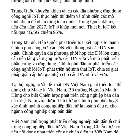
trường làm điểm khởi đầu), nhà thông minh.
Trung Quốc khuyến khích tất cả các địa phương ứng dụng
công nghệ IoT, thực hiện thí điểm và trình diễn các mô
hình điểm để nhân rộng toàn quốc. Trung Quốc đặt mục
tiêu đến năm 2027, IoT ở khắp mọi nơi. Thiết bị IoT kết
nối qua 4G/5G chiếm 95%.
Trong khi đó, Hàn Quốc phát triển IoT kết hợp sức mạnh
Chính phủ cùng với các DN viễn thông và các DN sản
xuất. Chính quyền địa phương phối hợp các DN lớn cung
cấp nền tảng và mạng lưới, các DN vừa và nhỏ phát triển
phần cứng và ứng dụng. Chính phủ đầu tư phát triển các
công nghệ lõi IoT, phát triển hệ sinh thái IoT, chia sẻ giải
pháp giảm áp lực gia nhập cho các DN nhỏ và vừa.
Tại hội nghị, trước đề xuất DN Việt Nam phát triển IoT thì
dùng chip Make in Viet Nam, Bộ trưởng Nguyễn Mạnh
Hùng cho biết Chiến lược phát triển công nghiệp bán dẫn
của Việt Nam vừa được Thủ tướng Chính phủ phê duyệt
xác định ngành công nghiệp điện tử là ngành đầu ra cho
ngành công nghiệp chip bán dẫn.
Việt Nam chú trọng phát triển công nghiệp bán dẫn là chú
trọng công nghiệp điện tử Việt Nam. Trong Chiến lược có
nêu nội dung phát triển công nghiệp điện tử Việt Nam để