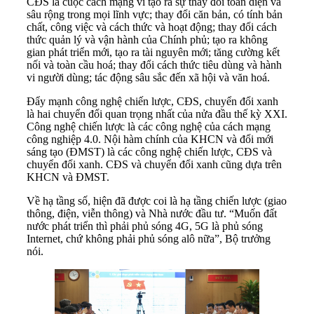
CĐS là cuộc cách mạng vì tạo ra sự thay đổi toàn diện và
sâu rộng trong mọi lĩnh vực; thay đổi căn bản, có tính bản
chất, công việc và cách thức và hoạt động; thay đổi cách
thức quản lý và vận hành của Chính phủ; tạo ra không
gian phát triển mới, tạo ra tài nguyên mới; tăng cường kết
nối và toàn cầu hoá; thay đổi cách thức tiêu dùng và hành
vi người dùng; tác động sâu sắc đến xã hội và văn hoá.
Đẩy mạnh công nghệ chiến lược, CĐS, chuyển đổi xanh
là hai chuyển đổi quan trọng nhất của nửa đầu thế kỳ XXI.
Công nghệ chiến lược là các công nghệ của cách mạng
công nghiệp 4.0. Nội hàm chính của KHCN và đổi mới
sáng tạo (ĐMST) là các công nghệ chiến lược, CĐS và
chuyển đổi xanh. CĐS và chuyển đổi xanh cũng dựa trên
KHCN và ĐMST.
Về hạ tầng số, hiện đã được coi là hạ tầng chiến lược (giao
thông, điện, viễn thông) và Nhà nước đầu tư. “Muốn đất
nước phát triển thì phải phủ sóng 4G, 5G là phủ sóng
Internet, chứ không phải phủ sóng alô nữa”, Bộ trưởng
nói.