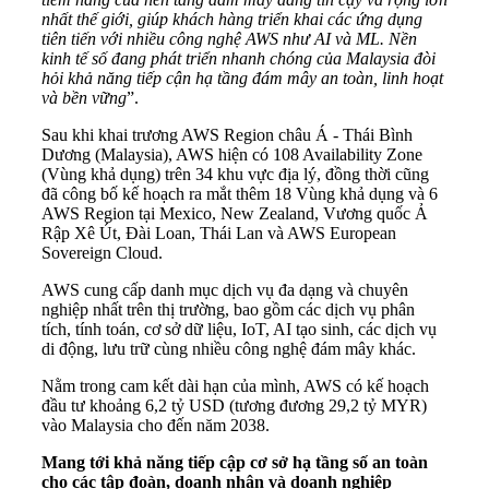
nhất thế giới, giúp khách hàng triển khai các ứng dụng
tiên tiến với nhiều công nghệ AWS như AI và ML. Nền
kinh tế số đang phát triển nhanh chóng của Malaysia đòi
hỏi khả năng tiếp cận hạ tầng đám mây an toàn, linh hoạt
và bền vững
”.
Sau khi khai trương AWS Region châu Á - Thái Bình
Dương (Malaysia), AWS hiện có 108 Availability Zone
(Vùng khả dụng) trên 34 khu vực địa lý, đồng thời cũng
đã công bố kế hoạch ra mắt thêm 18 Vùng khả dụng và 6
AWS Region tại Mexico, New Zealand, Vương quốc Ả
Rập Xê Út, Đài Loan, Thái Lan và AWS European
Sovereign Cloud.
AWS cung cấp danh mục dịch vụ đa dạng và chuyên
nghiệp nhất trên thị trường, bao gồm các dịch vụ phân
tích, tính toán, cơ sở dữ liệu, IoT, AI tạo sinh, các dịch vụ
di động, lưu trữ cùng nhiều công nghệ đám mây khác.
Nằm trong cam kết dài hạn của mình, AWS có kế hoạch
đầu tư khoảng 6,2 tỷ USD (tương đương 29,2 tỷ MYR)
vào Malaysia cho đến năm 2038.
Mang tới khả năng tiếp cập cơ sở hạ tầng số an toàn
cho các tập đoàn, doanh nhân và doanh nghiệp