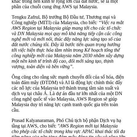
khác trong nền kinh tế rộng lớn của đất nước, sẽ là một
phần của chuỗi cung ứng AWS tại Malaysia.
Tengku Zafrul, Bộ trưởng Bộ Đầu tư, Thương mại và
Công nghiệp (MITI) của Malaysia, cho biết
: “Việc ra mắt
AWS Region tại Malaysia giúp mang tới cho các tổ chức
và DN Malaysia mọi quy mô khả năng tiếp cận các công
nghệ mới và mới nổi, thúc đẩy năng lực sáng tạo số của
đất nước chúng tôi. Đây là bước tiến quan trọng hướng
tới việc hiện thực hóa tầm nhìn trong Kế hoạch tổng thể
công nghiệp mới của Malaysia năm 2030 nhằm xây dựng
một nền kinh tế trình độ cao, đổi mới sáng tạo, thịnh
vượng, toàn diện và bền vững”.
Ông cũng cho rằng sức mạnh chuyển đổi của số hóa, điện
toán đám mây (ĐTDM) và AI là động lực chính thúc đẩy
các nỗ lực của Malaysia trở thành trung tâm sản xuất và
dịch vụ tại châu Á. Là dự án đầu tư lớn nhất của một DN
công nghệ quốc tế vào Malaysia, AWS Region sẽ giúp
Malaysia duy trì năng lực cạnh tranh quốc gia trên toàn
cầu.
Prasad Kalyanaraman, Phó Chủ tịch bộ phận Dịch vụ hạ
tầng tại AWS, cho biết:
"AWS Region mới tại Malaysia
cho phép các tổ chức trong khu vực
APAC khai thác tối đa
tiềm năng của nền tảng đám mây đáng tin cậy và rộng lớn