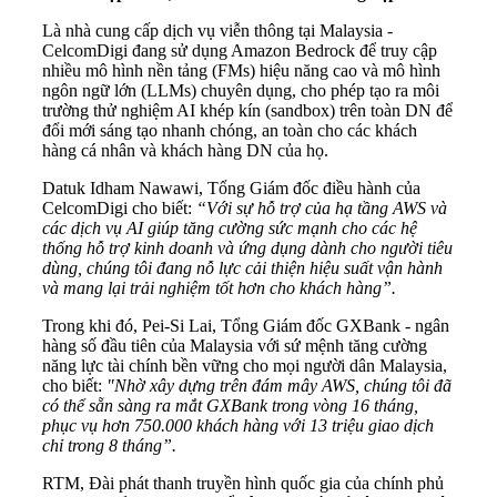
Là nhà cung cấp dịch vụ viễn thông tại Malaysia -
CelcomDigi đang sử dụng Amazon Bedrock để truy cập
nhiều mô hình nền tảng (FMs) hiệu năng cao và mô hình
ngôn ngữ lớn (LLMs) chuyên dụng, cho phép tạo ra môi
trường thử nghiệm AI khép kín (sandbox) trên toàn DN để
đổi mới sáng tạo nhanh chóng, an toàn cho các khách
hàng cá nhân và khách hàng DN của họ.
Datuk Idham Nawawi, Tổng Giám đốc điều hành của
CelcomDigi cho biết:
“Với sự hỗ trợ của hạ tầng AWS và
các dịch vụ AI giúp tăng cường sức mạnh cho các hệ
thống hỗ trợ kinh doanh và ứng dụng dành cho người tiêu
dùng, chúng tôi đang nỗ lực cải thiện hiệu suất vận hành
và mang lại trải nghiệm tốt hơn cho khách hàng”.
Trong khi đó, Pei-Si Lai, Tổng Giám đốc GXBank - ngân
hàng số đầu tiên của Malaysia với sứ mệnh tăng cường
năng lực tài chính bền vững cho mọi người dân Malaysia,
cho biết:
"Nhờ xây dựng trên đám mây AWS, chúng tôi đã
có thể sẵn sàng ra mắt GXBank trong vòng 16 tháng,
phục vụ hơn 750.000 khách hàng với 13 triệu giao dịch
chỉ trong 8 tháng”.
RTM, Đài phát thanh truyền hình quốc gia của chính phủ