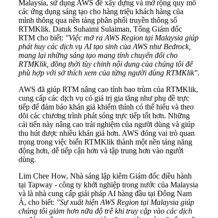
Malaysia, sử dụng AWS để xây dựng và mở rộng quy mô
các ứng dụng sáng tạo cho hàng triệu khách hàng của
mình thông qua nền tảng phân phối truyền thông số
RTMKlik. Datuk Suhaimi Sulaiman, Tổng Giám đốc
RTM cho biết:
"Việc mở ra AWS Region tại Malaysia giúp
phát huy các dịch vụ AI tạo sinh của AWS như Bedrock,
mang lại những sáng tạo mang tính chuyển đổi cho
RTMKlik, đồng thời tùy chỉnh nội dung của chúng tôi để
phù hợp với sở thích xem của từng người dùng RTMKlik".
AWS đã giúp RTM nâng cao tính bao trùm của RTMKlik,
cung cấp các dịch vụ có giá trị gia tăng như phụ đề trực
tiếp để đảm bảo khán giả khiếm thính có thể hiểu và theo
dõi các chương trình phát sóng trực tiếp tốt hơn. Những
cải tiến này nâng cao trải nghiệm của người dùng và giúp
thu hút được nhiều khán giả hơn. AWS đóng vai trò quan
trọng trong việc biến RTMKlik thành một nền tảng năng
động hơn, dễ tiếp cận hơn và tập trung hơn vào người
dùng.
Lim Chee How, Nhà sáng lập kiêm Giám đốc điều hành
tại Tapway - công ty khởi nghiệp trong nước của Malaysia
và là nhà cung cấp giải pháp AI hàng đầu tại Đông Nam
Á, cho biết:
"Sự xuất hiện AWS Region tại Malaysia giúp
chúng tôi giảm hơn nữa độ trễ khi truy cập vào các dịch