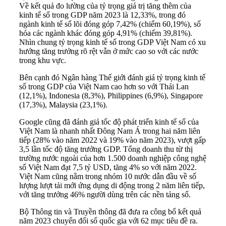
Về kết quả đo lường của tỷ trọng giá trị tăng thêm của
kinh tế số trong GDP năm 2023 là 12,33%, trong đó
ngành kinh tế số lõi đóng góp 7,42% (chiếm 60,19%), số
hóa các ngành khác đóng góp 4,91% (chiếm 39,81%).
Nhìn chung tỷ trọng kinh tế số trong GDP Việt Nam có xu
hướng tăng trưởng rõ rệt vẫn ở mức cao so với các nước
trong khu vực.
Bên cạnh đó Ngân hàng Thế giới đánh giá tỷ trọng kinh tế
số trong GDP của Việt Nam cao hơn so với Thái Lan
(12,1%), Indonesia (8,3%), Philippines (6,9%), Singapore
(17,3%), Malaysia (23,1%).
Google cũng đã đánh giá tốc độ phát triển kinh tế số của
Việt Nam là nhanh nhất Đông Nam Á trong hai năm liên
tiếp (28% vào năm 2022 và 19% vào năm 2023), vượt gấp
3,5 lần tốc độ tăng trưởng GDP. Tổng doanh thu từ thị
trường nước ngoài của hơn 1.500 doanh nghiệp công nghệ
số Việt Nam đạt 7,5 tỷ USD, tăng 4% so với năm 2022.
Việt Nam cũng nằm trong nhóm 10 nước dẫn đầu về số
lượng lượt tải mới ứng dụng di động trong 2 năm liên tiếp,
với tăng trưởng 46% người dùng trên các nền tảng số.
Bộ Thông tin và Truyền thông đã đưa ra công bố kết quả
năm 2023 chuyển đổi số quốc gia với 62 mục tiêu đề ra.