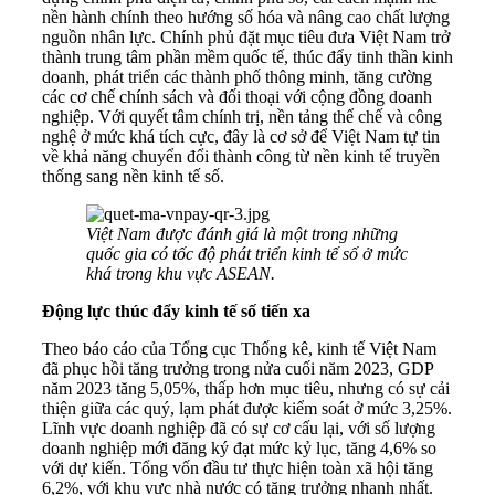
nền hành chính theo hướng số hóa và nâng cao chất lượng
nguồn nhân lực. Chính phủ đặt mục tiêu đưa Việt Nam trở
thành trung tâm phần mềm quốc tế, thúc đẩy tinh thần kinh
doanh, phát triển các thành phố thông minh, tăng cường
các cơ chế chính sách và đối thoại với cộng đồng doanh
nghiệp. Với quyết tâm chính trị, nền tảng thể chế và công
nghệ ở mức khá tích cực, đây là cơ sở để Việt Nam tự tin
về khả năng chuyển đổi thành công từ nền kinh tế truyền
thống sang nền kinh tế số.
Việt Nam được đánh giá là một trong những
quốc gia có tốc độ phát triển kinh tế số ở mức
khá trong khu vực ASEAN.
Động lực thúc đẩy kinh tế số tiến xa
Theo báo cáo của Tổng cục Thống kê, kinh tế Việt Nam
đã phục hồi tăng trưởng trong nửa cuối năm 2023, GDP
năm 2023 tăng 5,05%, thấp hơn mục tiêu, nhưng có sự cải
thiện giữa các quý, lạm phát được kiểm soát ở mức 3,25%.
Lĩnh vực doanh nghiệp đã có sự cơ cấu lại, với số lượng
doanh nghiệp mới đăng ký đạt mức kỷ lục, tăng 4,6% so
với dự kiến. Tổng vốn đầu tư thực hiện toàn xã hội tăng
6,2%, với khu vực nhà nước có tăng trưởng nhanh nhất.