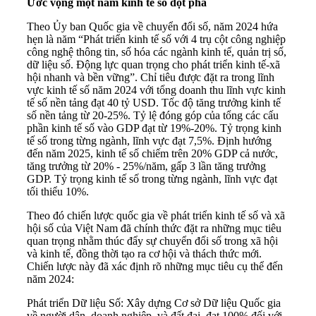
Ước vọng một năm kinh tế số đột phá
Theo Ủy ban Quốc gia về chuyển đổi số, năm 2024 hứa
hẹn là năm “Phát triển kinh tế số với 4 trụ cột công nghiệp
công nghệ thông tin, số hóa các ngành kinh tế, quản trị số,
dữ liệu số. Động lực quan trọng cho phát triển kinh tế-xã
hội nhanh và bền vững”. Chỉ tiêu được đặt ra trong lĩnh
vực kinh tế số năm 2024 với tổng doanh thu lĩnh vực kinh
tế số nền tảng đạt 40 tỷ USD. Tốc độ tăng trưởng kinh tế
số nền tảng từ 20-25%. Tỷ lệ đóng góp của tổng các cấu
phần kinh tế số vào GDP đạt từ 19%-20%. Tỷ trọng kinh
tế số trong từng ngành, lĩnh vực đạt 7,5%. Định hướng
đến năm 2025, kinh tế số chiếm trên 20% GDP cả nước,
tăng trưởng từ 20% - 25%/năm, gấp 3 lần tăng trưởng
GDP. Tỷ trọng kinh tế số trong từng ngành, lĩnh vực đạt
tối thiểu 10%.
Theo đó chiến lược quốc gia về phát triển kinh tế số và xã
hội số của Việt Nam đã chính thức đặt ra những mục tiêu
quan trọng nhằm thúc đẩy sự chuyển đổi số trong xã hội
và kinh tế, đồng thời tạo ra cơ hội và thách thức mới.
Chiến lược này đã xác định rõ những mục tiêu cụ thể đến
năm 2024:
Phát triển Dữ liệu Số: Xây dựng Cơ sở Dữ liệu Quốc gia
về người dân, doanh nghiệp, và đất đai, đạt 100% đối với