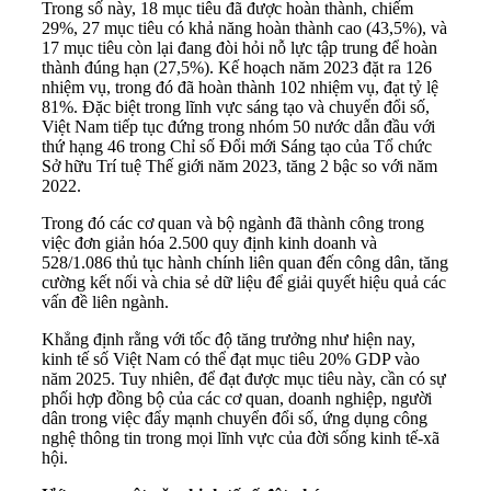
Trong số này, 18 mục tiêu đã được hoàn thành, chiếm
29%, 27 mục tiêu có khả năng hoàn thành cao (43,5%), và
17 mục tiêu còn lại đang đòi hỏi nỗ lực tập trung để hoàn
thành đúng hạn (27,5%). Kế hoạch năm 2023 đặt ra 126
nhiệm vụ, trong đó đã hoàn thành 102 nhiệm vụ, đạt tỷ lệ
81%. Đặc biệt trong lĩnh vực sáng tạo và chuyển đổi số,
Việt Nam tiếp tục đứng trong nhóm 50 nước dẫn đầu với
thứ hạng 46 trong Chỉ số Đổi mới Sáng tạo của Tổ chức
Sở hữu Trí tuệ Thế giới năm 2023, tăng 2 bậc so với năm
2022.
Trong đó các cơ quan và bộ ngành đã thành công trong
việc đơn giản hóa 2.500 quy định kinh doanh và
528/1.086 thủ tục hành chính liên quan đến công dân, tăng
cường kết nối và chia sẻ dữ liệu để giải quyết hiệu quả các
vấn đề liên ngành.
Khẳng định rằng với tốc độ tăng trưởng như hiện nay,
kinh tế số Việt Nam có thể đạt mục tiêu 20% GD
P vào
năm 2025. Tuy nhiên, để đạt được mục tiêu này, cần có sự
phối hợp đồng bộ của các cơ quan, doanh nghiệp, người
dân trong việc đẩy mạnh chuyển đổi số, ứng dụng công
nghệ thông tin trong mọi lĩnh vực của đời sống kinh tế-xã
hội.