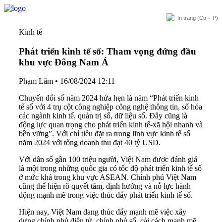
In trang
(Ctr + P)
Kinh tế
Phát triển kinh tế số: Tham vọng đứng đầu
khu vực Đông Nam Á
Phạm Lâm
•
16/08/2024 12:11
Chuyển đổi số năm 2024 hứa hẹn là năm “Phát triển kinh
tế số với 4 trụ cột công nghiệp công nghệ thông tin, số hóa
các ngành kinh tế, quản trị số, dữ liệu số. Đây cũng là
động lực quan trọng cho phát triển kinh tế-xã hội nhanh và
bền vững”. Với chỉ tiêu đặt ra trong lĩnh vực kinh tế số
năm 2024 với tổng doanh thu đạt 40 tỷ USD.
Với dân số gần 100 triệu người, Việt Nam được đánh giá
là một trong những quốc gia có tốc độ phát triển kinh tế số
ở mức khá trong khu vực ASEAN. Chính phủ Việt Nam
cũng thể hiện rõ quyết tâm, định hướng và nỗ lực hành
động mạnh mẽ trong việc thúc đẩy phát triển kinh tế số.
Hiện nay, Việt Nam đang thúc đẩy mạnh mẽ việc xây
dựng chính phủ điện tử, chính phủ số, cải cách mạnh mẽ