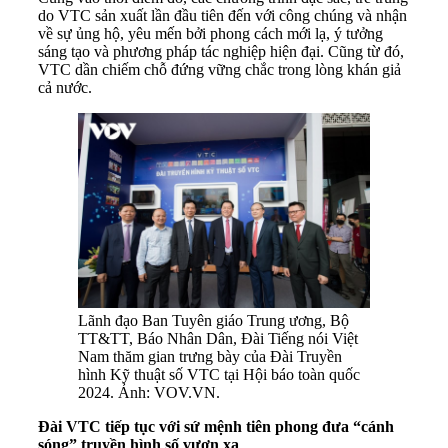
do VTC sản xuất lần đầu tiên đến với công chúng và nhận
về sự ủng hộ, yêu mến bởi phong cách mới lạ, ý tưởng
sáng tạo và phương pháp tác nghiệp hiện đại. Cũng từ đó,
VTC dần chiếm chỗ đứng vững chắc trong lòng khán giả
cả nước.
Lãnh đạo Ban Tuyên giáo Trung ương, Bộ
TT&TT, Báo Nhân Dân, Đài Tiếng nói Việt
Nam thăm gian trưng bày của Đài Truyền
hình Kỹ thuật số VTC tại Hội báo toàn quốc
2024. Ảnh: VOV.VN.
Đài VTC tiếp tục với sứ mệnh tiên phong đưa “cánh
sóng” truyền hình số vươn xa