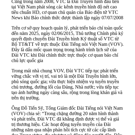
Cũng trong năm 2008, VTC là Đài Truyền hình đầu tiên
tại Việt Nam phát sóng các kênh truyền hình độ nét cao
tiêu chuẩn HD, cơ quan chủ quản của Báo điện tử VTC
News khi Báo chính thức được thành lập ngày 07/07/2008
Trên cơ sở quy hoạch quản lý, phát triển báo chí toàn quốc
đến năm 2025, ngày 02/06/2015, Thủ tướng Chính phủ ký
quyết định chuyển Đài Truyền hình Kỹ thuật số VTC từ
Bộ TT&TT về trực thuộc Đài Tiếng nói Việt Nam (VOV).
Đây là dấu mốc quan trọng trong hành trình lịch sử của
Đài VTC khi Đài chính thức trực thuộc cơ quan báo chí
chủ lực quốc gia
Trong mái nhà chung VOV, Đài VTC tiếp tục phát triển
vững chắc với vị trí, vai trò là một Đài Truyền hình lớn,
phủ sóng quốc gia; vừa thực hiện nhiệm vụ tuyên truyền
chủ trương, đường lối của Đảng, Nhà nước; vừa tiếp tục
tạo ảnh hưởng ngày càng sâu, rộng trong lòng khán giả và
trên thị trường.
Ông Đỗ Tiến Sỹ, Tổng Giám đốc Đài Tiếng nói Việt Nam
(VOV) chia sẻ: “Trong chặng đường 20 năm hình thành
và phát triển, Đài VTC đã khẳng định được vị thế và giá
trị thương hiệu. Các hoạt động tuyên truyền của Đài
những năm qua nhận phản hồi tích cực từ các cấp lãnh