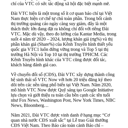
chí của VTC có sức tác động xã hội đặc biệt mạnh mẽ.
Đài VTC hiện là một trong số ít cơ quan báo chí tại Việt
Nam thực hiện cơ chế tự chủ toàn phần. Trong bối cảnh
thị trường quảng cáo ngày càng suy giảm, đây là một
thách thức lớn đang đặt ra không chỉ đối với riêng Đài
VTC. Mặc dù vậy, theo đo lường của Kantar Media, trong
suốt 4 năm từ 2020 – 2024, lượng khán giả (rtg%) và thị
phần khán giả (Share%) của Kênh Truyền hình thiết yếu
quốc gia VTC1 luôn đứng vững trong và Top 5 tại thị
trường Hà Nội và Top 10 tại thị trường TPHCM. Các
Kênh Truyền hình khác của VTC cũng được đối tác,
khách hàng đánh giá cao.
Về chuyển đổi số (CĐS), Đài VTC xây dựng thành công
hệ sinh thái số VTC Now với hơn 20 triệu đăng ký theo
dõi trên các nền tảng phổ biến tại Việt Nam. Năm 2020,
mô hình VTC Now được Quỹ sáng tạo Google Initiative
lựa chọn và giới thiệu ra toàn cầu bên cạnh các tên tuổi
như Fox News, Washington Post, New York Times, NBC
News, Bloomberg…
Năm 2021, Đài VTC được vinh danh ở hạng mục “Cơ
quan nhà nước CĐS xuất sắc” tại Lễ trao Giải thưởng
CĐS Việt Nam. Theo Báo cáo toàn cảnh Báo chí –