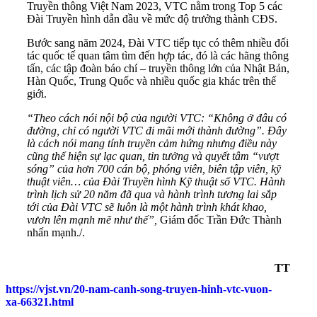
Truyền thông Việt Nam 2023, VTC nằm trong Top 5 các
Đài Truyền hình dẫn đầu về mức độ trưởng thành CĐS.
Bước sang năm 2024, Đài VTC tiếp tục có thêm nhiều đối
tác quốc tế quan tâm tìm đến hợp tác, đó là các hãng thông
tấn, các tập đoàn báo chí – truyền thông lớn của Nhật Bản,
Hàn Quốc, Trung Quốc và nhiều quốc gia khác trên thế
giới.
“Theo cách nói nội bộ của người VTC: “Không ở đâu có
đường, chỉ có người VTC đi mãi mới thành đường”. Đây
là cách nói mang tính truyền cảm hứng nhưng điều này
cũng thể hiện sự lạc quan, tin tưởng và quyết tâm “vượt
sóng” của hơn 700 cán bộ, phóng viên, biên tập viên, kỹ
thuật viên… của Đài Truyền hình Kỹ thuật số VTC. Hành
trình lịch sử 20 năm đã qua và hành trình tương lai sắp
tới của Đài VTC sẽ luôn là một hành trình khát khao,
vươn lên mạnh mẽ như thế”,
Giám đốc Trần Đức Thành
nhấn mạnh./.
TT
https://vjst.vn/20-nam-canh-song-truyen-hinh-vtc-vuon-
xa-66321.html