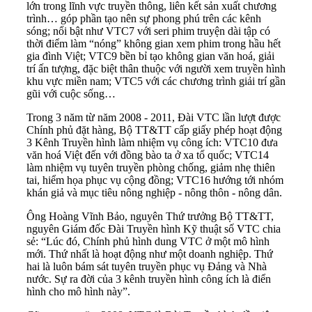
lớn trong lĩnh vực truyền thông, liên kết sản xuất chương
trình… góp phần tạo nên sự phong phú trên các kênh
sóng; nổi bật như VTC7 với seri phim truyện dài tập có
thời điểm làm “nóng” không gian xem phim trong hầu hết
gia đình Việt; VTC9 bền bỉ tạo không gian văn hoá, giải
trí ấn tượng, đặc biệt thân thuộc với người xem truyền hình
khu vực miền nam; VTC5 với các chương trình giải trí gần
gũi với cuộc sống…
Trong 3 năm từ năm 2008 - 2011, Đài VTC lần lượt được
Chính phủ đặt hàng, Bộ TT&TT cấp giấy phép hoạt động
3 Kênh Truyền hình làm nhiệm vụ công ích: VTC10 đưa
văn hoá Việt đến với đồng bào ta ở xa tổ quốc; VTC14
làm nhiệm vụ tuyên truyền phòng chống, giảm nhẹ thiên
tai, hiểm họa phục vụ cộng đồng; VTC16 hướng tới nhóm
khán giả và mục tiêu nông nghiệp - nông thôn - nông dân.
Ông Hoàng Vĩnh Bảo, nguyên Thứ trưởng Bộ TT&TT,
nguyên Giám đốc Đài Truyền hình Kỹ thuật số VTC chia
sẻ: “Lúc đó, Chính phủ hình dung VTC ở một mô hình
mới. Thứ nhất là hoạt động như một doanh nghiệp. Thứ
hai là luôn bám sát tuyên truyền phục vụ Đảng và Nhà
nước. Sự ra đời của 3 kênh truyền hình công ích là điển
hình cho mô hình này”.