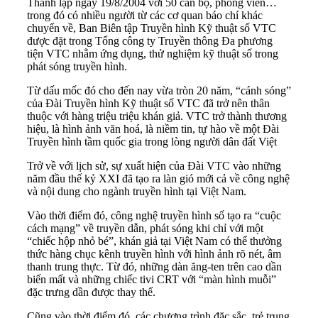
Thành lập ngày 19/8/2004 với 50 cán bộ, phóng viên…
trong đó có nhiều người từ các cơ quan báo chí khác
chuyển về, Ban Biên tập Truyền hình Kỹ thuật số VTC
được đặt trong Tổng công ty Truyền thông Đa phương
tiện VTC nhằm ứng dụng, thử nghiệm kỹ thuật số trong
phát sóng truyền hình.
Từ dấu mốc đó cho đến nay vừa tròn 20 năm, “cánh sóng”
của Đài Truyền hình Kỹ thuật số VTC đã trở nên thân
thuộc với hàng triệu triệu khán giả. VTC trở thành thương
hiệu, là hình ảnh văn hoá, là niềm tin, tự hào về một Đài
Truyền hình tầm quốc gia trong lòng người dân đất Việt
Trở về với lịch sử, sự xuất hiện của Đài VTC vào những
năm đầu thế kỷ XXI đã tạo ra làn gió mới cả về công nghệ
và nội dung cho ngành truyền hình tại Việt Nam.
Vào thời điểm đó, công nghệ truyền hình số tạo ra “cuộc
cách mạng” về truyền dẫn, phát sóng khi chỉ với một
“chiếc hộp nhỏ bé”, khán giả tại Việt Nam có thể thưởng
thức hàng chục kênh truyền hình với hình ảnh rõ nét, âm
thanh trung thực. Từ đó, những dàn ăng-ten trên cao dần
biến mất và những chiếc tivi CRT với “màn hình muỗi”
đặc trưng dần được thay thế.
Cũng vào thời điểm đó, các chương trình đặc sắc, trẻ trung