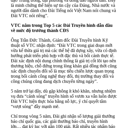
đạo Trung ương, địa phương và đông đảo người dân. Đây
là minh chứng thể hiện sự tin cậy của Đảng, Nhà nước và
người dân dành cho Đài Tiếng nói Việt Nam nói chung và
Đài VTC nói riêng”.
VTC nằm trong Top 5 các Đài Truyền hình dẫn đầu
về mức độ trưởng thành CĐS
Ông Trần Đức Thành, Giám đốc Đài Truyền hình Kỹ
thuật số VTC nhận định: “Đài VTC trong giai đoạn mới
vừa kế thừa giá trị mà các thế hệ đã dựng xây, vừa có định
hướng phát triển phù hợp với đặc thù và bối cảnh thực tế.
Đài xác định nội dung chính thống là giá trị cốt lõi tạo nên
thương hiệu, chỗ đứng trong lòng khán giả đồng thời cũng
xác định chuyển đổi số là mục tiêu chiến lược quan trọng
trong bối cảnh công nghệ thay đổi, thị trường thay đổi và
công chúng cũng đang dịch chuyển từng ngày”.
5 năm trở lại đây, dù gặp không ít khó khăn, nhưng nhiệm
vụ đưa “cánh sóng” truyền hình số vươn xa vẫn luôn được
Đài VTC hiện thực hóa bằng nỗ lực, ý chí quyết tâm
“vượt sóng” đầy mạnh mẽ.
Chỉ trong vòng 5 năm, Đài ghi nhận số lượng giải thưởng
báo chí quốc gia, các giải thưởng báo chí, truyền hình
lớn… đạt kỷ lục với gần 100 giải. Rất nhiều tác phẩm báo