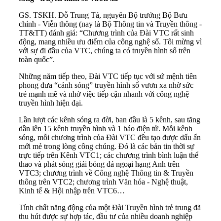
GS. TSKH. Đỗ Trung Tá, nguyên Bộ trưởng Bộ Bưu
chính - Viễn thông (nay là Bộ Thông tin và Truyền thông -
TT&TT) đánh giá: “Chương trình của Đài VTC rất sinh
động, mang nhiều ưu điểm của công nghệ số. Tôi mừng vì
với sự đi đầu của VTC, chúng ta có truyền hình số trên
toàn quốc”.
Những năm tiếp theo, Đài VTC tiếp tục với sứ mệnh tiên
phong đưa “cánh sóng” truyền hình số vươn xa nhờ sức
trẻ mạnh mẽ và nhờ việc tiếp cận nhanh với công nghệ
truyền hình hiện đại.
Lần lượt các kênh sóng ra đời, ban đầu là 5 kênh, sau tăng
dần lên 15 kênh truyền hình và 1 báo điện tử. Mỗi kênh
sóng, mỗi chương trình của Đài VTC đều tạo được dấu ấn
mới mẻ trong lòng công chúng. Đó là các bản tin thời sự
trực tiếp trên Kênh VTC1; các chương trình bình luận thể
thao và phát sóng giải bóng đá ngoại hạng Anh trên
VTC3; chương trình về Công nghệ Thông tin & Truyền
thông trên VTC2; chương trình Văn hóa - Nghệ thuật,
Kinh tế & Hội nhập trên VTC6…
Tính chất năng động của một Đài Truyền hình trẻ trung đã
thu hút được sự hợp tác, đầu tư của nhiều doanh nghiệp