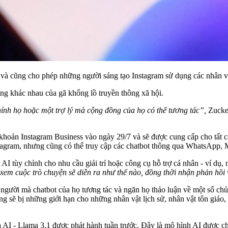
h và cũng cho phép những người sáng tạo Instagram sử dụng các nhân 
ảng khác nhau của gã khổng lồ truyền thông xã hội.
ính họ hoặc một trợ lý mà cộng đồng của họ có thể tương tác”,
Zucker
i khoản Instagram Business vào ngày 29/7 và sẽ được cung cấp cho tất 
nstagram, nhưng cũng có thể truy cập các chatbot thông qua WhatsApp,
I tùy chỉnh cho nhu cầu giải trí hoặc công cụ hỗ trợ cá nhân - ví dụ, 
 xem cuộc trò chuyện sẽ diễn ra như thế nào, đồng thời nhận phản hồi 
 người mà chatbot của họ tương tác và ngăn họ thảo luận về một số ch
g sẽ bị những giới hạn cho những nhân vật lịch sử, nhân vật tôn giáo, 
I - Llama 3.1 được phát hành tuần trước. Đây là mô hình AI được cho 