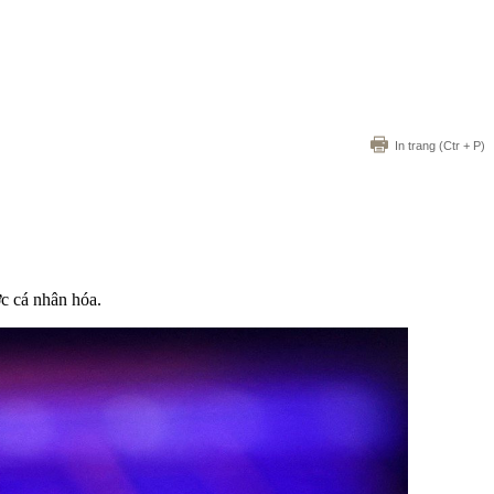
In trang
(Ctr + P)
ợc cá nhân hóa.