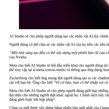
AI Studio sẽ cho phép người dùng tạo các nhân vật AI tùy chỉn
Người dùng có thể chia sẻ các nhân vật AI của họ trên các nền t
“Mỗi nhà sáng tạo đều có thể xây dựng một phiên bản AI của ch
của Nvidia.
Meta cho biết AI Studio sẽ bắt đầu triển khai cho người dùng tà
thể truy cập tại ai.meta.com/ai-studio và thông qua ứng dụng I
Zuckerberg cho biết ông mong đợi người dùng tạo ra các chatbot A
cãi với bạn bè. Ông cho biết
"Về cơ bản, bạn có thể nhập vai và
Meta cho biết AI Studio sẽ cho phép người dùng giới hạn những
đại diện cho những người thật khác ngoài họ. Chính sách này cũn
đáng ghét hoặc bất hợp pháp".
Công cụ mới được xây dựng bằng phiên bản mới nhất của Llama A