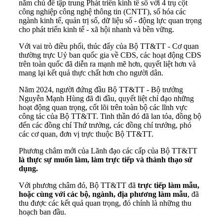
năm chủ đề tập trung Phát triển kinh tế số với 4 trụ cột
công nghiệp công nghệ thông tin (CNTT), số hóa các
ngành kinh tế, quản trị số, dữ liệu số - động lực quan trọng
cho phát triển kinh tế - xã hội nhanh và bền vững.
Với vai trò điều phối, thúc đẩy của Bộ TT&TT - Cơ quan
thường trực Uỷ ban quốc gia về CĐS, các hoạt động CĐS
trên toàn quốc đã diễn ra mạnh mẽ hơn, quyết liệt hơn và
mang lại kết quả thực chất hơn cho người dân.
Năm 2024, người đứng đầu Bộ TT&TT - Bộ trưởng
Nguyễn Mạnh Hùng đã đi đầu, quyết liệt chỉ đạo những
hoạt động quan trọng, cốt lõi trên toàn bộ các lĩnh vực
công tác của Bộ TT&TT. Tinh thần đó đã lan tỏa, đồng bộ
đến các đồng chí Thứ trưởng, các đồng chí trưởng, phó
các cơ quan, đơn vị trực thuộc Bộ TT&TT.
Phương châm mới của Lãnh đạo các cấp của Bộ TT&TT
là thực sự muốn làm, làm trực tiếp và thành thạo sử
dụng.
Với phương châm đó, Bộ TT&TT đã
trực tiếp làm mẫu,
hoặc cùng với các bộ, ngành, địa phương làm mẫu
, đã
thu được các kết quả quan trọng, đó chính là những thu
hoạch ban đầu.