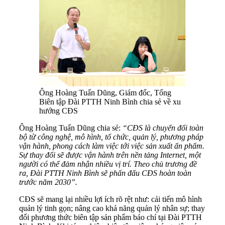
Ông Hoàng Tuấn Dũng, Giám đốc, Tổng
Biên tập Đài PTTH Ninh Bình chia sẻ về xu
hướng CĐS
Ông Hoàng Tuấn Dũng chia sẻ:
“CĐS là chuyển đổi toàn
bộ từ công nghệ, mô hình, tổ chức, quản lý, phương pháp
vận hành, phong cách làm việc tới việc sản xuất ấn phẩm.
Sự thay đổi sẽ được vận hành trên nền tảng
I
nternet, một
người có thể đảm nhận nhiều vị trí. Theo chủ trương đề
ra, Đài PTTH Ninh Bình sẽ phấn đấu CĐS hoàn toàn
trước năm 2030”.
CĐS sẽ mang lại nhiều lợi ích rõ rệt như: cải tiến mô hình
quản lý tinh gọn; nâng cao khả năng quản lý nhân sự; thay
đổi phương thức biên tập sản phẩm báo chí tại Đài PTTH