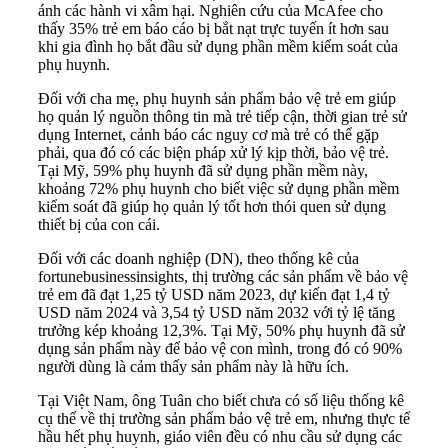
ánh các hành vi xâm hại. Nghiên cứu của McAfee cho
thấy 35% trẻ em báo cáo bị bắt nạt trực tuyến ít hơn sau
khi gia đình họ bắt đầu sử dụng phần mềm kiểm soát của
phụ huynh.
Đối với cha mẹ, phụ huynh sản phẩm bảo vệ trẻ em giúp
họ quản lý nguồn thông tin mà trẻ tiếp cận, thời gian trẻ sử
dụng Internet, cảnh báo các nguy cơ mà trẻ có thể gặp
phải, qua đó có các biện pháp xử lý kịp thời, bảo vệ trẻ.
Tại Mỹ, 59% phụ huynh đã sử dụng phần mềm này,
khoảng 72% phụ huynh cho biết việc sử dụng phần mềm
kiểm soát đã giúp họ quản lý tốt hơn thói quen sử dụng
thiết bị của con cái.
Đối với các doanh nghiệp (DN), theo thống kê của
fortunebusinessinsights, thị trường các sản phẩm về bảo vệ
trẻ em đã đạt 1,25 tỷ USD năm 2023, dự kiến đạt 1,4 tỷ
USD năm 2024 và 3,54 tỷ USD năm 2032 với tỷ lệ tăng
trưởng kép khoảng 12,3%. Tại Mỹ, 50% phụ huynh đã sử
dụng sản phẩm này để bảo vệ con mình, trong đó có 90%
người dùng là cảm thấy sản phẩm này là hữu ích.
Tại Việt Nam, ông Tuân cho biết chưa có số liệu thống kê
cụ thể về thị trường sản phẩm bảo vệ trẻ em, nhưng thực tế
hầu hết phụ huynh, giáo viên đều có nhu cầu sử dụng các