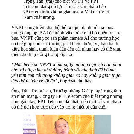
Trọng Tấn (trái) cho biết VNPT và FPT
Telecom đang nỗ lực làm các sản phẩm bảo
vệ trẻ em trên không gian mạng Make in Viet
Nam chất lượng.
VNPT cũng triển khai hệ thống định danh trên xe bus
dùng công nghệ AI để tránh việc trẻ em bị bỏ quên trên xe
bus. VNPT cũng có sản phẩm camera AI cho trường học
có thể giúp cho các trường phát hiện những vụ bạo hành
giữa học sinh, tranh luận dẫn đến cãi nhau hay có thể giúp
điểm danh tự động trong lớp học.
“Mục tiêu của VNPT là mang lại những tiện ích hơn nhất
cho xã hội, cũng như đồng hành với gia đình để bố mẹ
yên tâm con cái trong không gian số hay không gian thực
đều được bảo vệ tối đa”,
ông Đạt cho hay.
Ông Trần Trọng Tấn, Trưởng phòng Giải pháp Trung tâm
an ninh mạng, Công ty FPT Telecom cho biết trong những
năm gần đây, FPT Telecom đã phát triển một số sản phẩm
có thể tích hợp trực tiếp vào trong thiết bị đầu cuối.