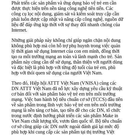
Phát triển các sản phẩm và ứng dụng bảo vệ trẻ em cần
được thực hiện trên nền tảng công nghệ tiên tiến. Các
công cụ lọc nội dung, giám sát và kiểm soát truy cập cần
phải luôn được cập nhật và nâng cấp công nghệ, nguồn dữ
liệu để đáp ứng kịp thời với sự thay đổi nhanh chóng của
Internet.
Những giải pháp này không chỉ giúp ngăn chặn nội dung
không phù hợp mà còn hỗ trợ phụ huynh trong việc quản
lý thời gian sử dụng Internet của con em mình, đồng thời
tạo ra môi trường mạng an toàn và lành mạnh cho trẻ. Sản
phẩm này cũng cần dễ sử dụng, thân thiện với người dùng
và đặc biệt là phù hợp với từng độ tuổi của trẻ em, phù
hợp với thói quen sử dụng của người Việt Nam.
Theo đó, Hiệp hội ATTT Việt Nam (VNISA) cùng các
DN ATTT Việt Nam đã nỗ lực xây dựng yêu cầu kỹ thuật
cơ bản đối với sản phẩm bảo vệ trẻ em trên môi trường
mạng. Việc ban hành bộ tiêu chuẩn cơ sở (TCCS) đầu tiên
về sản phẩm trong lĩnh vực bảo vệ trẻ em trên môi trường
mạng là nền tảng cơ bản, tạo tiền đề cho các DN, tổ chức
trong nước định hướng phát triển các sản phẩm Make in
Viet Nam chất lượng tốt, vươn tầm quốc tế. Bộ tiêu chuẩn
cơ sở cũng giúp các DN nước ngoài đánh giá lại mức độ
phù hợp khi cung cấp các sản phẩm tại thị trường Việt