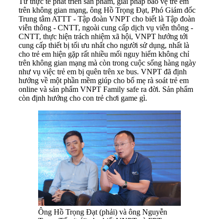
Từ thực tế phát triển sản phẩm, giải pháp bảo vệ trẻ em
trên không gian mạng, ông Hồ Trọng Đạt, Phó Giám đốc
Trung tâm ATTT - Tập đoàn VNPT cho biết là Tập đoàn
viễn thông - CNTT, ngoài cung cấp dịch vụ viễn thông -
CNTT, thực hiện trách nhiệm xã hội, VNPT hướng tới
cung cấp thiết bị tối ưu nhất cho người sử dụng, nhất là
cho trẻ em hiện gặp rất nhiều mối nguy hiểm không chỉ
trên không gian mạng mà còn trong cuộc sống hàng ngày
như vụ việc trẻ em bị quên trên xe bus. VNPT đã định
hướng về một phần mềm giúp cho bố mẹ rà soát trẻ em
online và sản phẩm VNPT Family safe ra đời. Sản phẩm
còn định hướng cho con trẻ chơi game gì.
Ông Hồ Trọng Đạt (phải) và ông Nguyễn