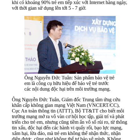
khi có khoảng 90% trẻ em tiếp xúc với Internet hàng ngày,
với thời gian sử dụng lên tới 5 - 7 giờ.
Ông Nguyễn Đức Tuân: Sản phẩm bảo vệ trẻ
em là công cụ hữu hiệu để bảo vệ trẻ trước
các nội dung độc hại trên môi trường mạng.
Ông Nguyễn Đức Tuân, Giám đốc Trung tâm ứng cứu
khẩn cấp không gian mạng Việt Nam (VNCERT/CC),
Cục An toàn thông tin (ATTT), Bộ TT&TT cho biết môi
trường mạng mở ra vô vàn cơ hội học tập, giải trí và phát
triển cho trẻ em, nhưng cũng tiềm ẩn vô số rủi ro, từ thông
tin xấu, độc hại đến các hành vi quấy rối, bạo lực mạng,
xâm hại, lừa đảo, mà trẻ em không thể nhận thức, nhận
diện được, cũng như không thể tự bảo vệ mình. Không