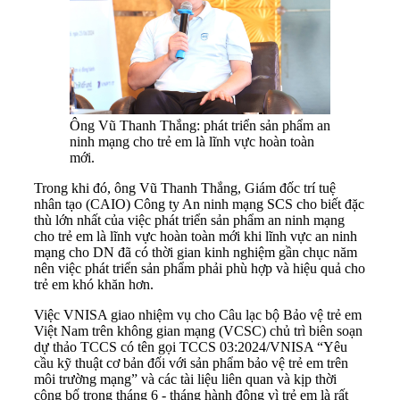
Ông Vũ Thanh Thắng: phát triển sản phẩm an
ninh mạng cho trẻ em là lĩnh vực hoàn toàn
mới.
Trong khi đó, ông Vũ Thanh Thắng, Giám đốc trí tuệ
nhân tạo (CAIO) Công ty An ninh mạng SCS cho biết đặc
thù lớn nhất của việc phát triển sản phẩm an ninh mạng
cho trẻ em là lĩnh vực hoàn toàn mới khi lĩnh vực an ninh
mạng cho DN đã có thời gian kinh nghiệm gần chục năm
nên việc phát triển sản phẩm phải phù hợp và hiệu quả cho
trẻ em khó khăn hơn.
Việc VNISA giao nhiệm vụ cho Câu lạc bộ Bảo vệ trẻ em
Việt Nam trên không gian mạng (VCSC) chủ trì biên soạn
dự thảo TCCS có tên gọi TCCS 03:2024/VNISA “Yêu
cầu kỹ thuật cơ bản đối với sản phẩm bảo vệ trẻ em trên
môi trường mạng” và các tài liệu liên quan và kịp thời
công bố trong tháng 6 - tháng hành động vì trẻ em là rất