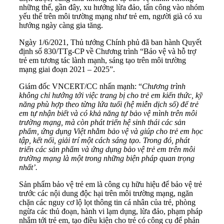
những thế, gần đây, xu hướng lừa đảo, tấn công vào nhóm
yếu thế trên môi trường mạng như trẻ em, người già có xu
hướng ngày càng gia tăng.
Ngày 1/6/2021, Thủ tướng Chính phủ đã ban hành Quyết
định số 830/TTg-CP về Chương trình “Bảo vệ và hỗ trợ
trẻ em tương tác lành mạnh, sáng tạo trên môi trường
mạng giai đoạn 2021 – 2025”.
Giám đốc VNCERT/CC nhấn mạnh: “
Chương trình
không chỉ hướng tới việc trang bị cho trẻ em kiến thức, kỹ
năng phù hợp theo từng lứa tuổi (hệ miễn dịch số) để trẻ
em tự nhận biết và có khả năng tự bảo vệ mình trên môi
trường mạng, mà còn phát triển hệ sinh thái các sản
phẩm, ứng dụng Việt nhằm bảo vệ và giúp cho trẻ em học
tập, kết nối, giải trí một cách sáng tạo.
Trong đó, phát
triển các sản phẩm và ứng dụng bảo vệ trẻ em trên môi
trường mạng là một trong những biện pháp quan trọng
nhất’.
Sản phẩm bảo vệ trẻ em là công cụ hữu hiệu để bảo vệ trẻ
trước các nội dung độc hại trên môi trường mạng, ngăn
chặn các nguy cơ lộ lọt thông tin cá nhân của trẻ, phòng
ngừa các thủ đoạn, hành vi lạm dụng, lừa đảo, phạm pháp
nhắm tới trẻ em, tạo điều kiện cho trẻ có công cụ để phản