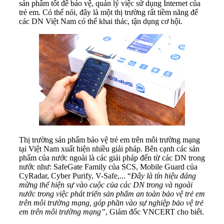
sản phẩm tốt để bảo vệ, quản lý việc sử dụng Internet của
trẻ em. Có thể nói, đây là một thị trường rất tiềm năng để
các DN Việt Nam có thể khai thác, tận dụng cơ hội.
Thị trường sản phẩm bảo vệ trẻ em trên môi trường mạng
tại Việt Nam xuất hiện nhiều giải pháp. Bên cạnh các sản
phẩm của nước ngoài là các giải pháp đến từ các DN trong
nước như: SafeGate Family của SCS, Mobile Guard của
CyRadar, Cyber Purify, V-Safe,... “
Đây là tín hiệu đáng
mừng thể hiện sự vào cuộc của các DN trong và ngoài
nước trong việc phát triển sản phẩm an toàn bảo vệ trẻ em
trên môi trường mạng, góp phần vào sự nghiệp bảo vệ trẻ
em trên môi trường mạng”
, Giám đốc VNCERT cho biết.