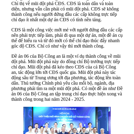
Chỉ thị về mũi đột phá CĐS. CĐS là toàn dân và toàn
diện, nhưng vẫn cần phải có mũi đột phá. CĐS sẽ không
thành công nếu người đứng đầu các cấp không trực tiếp
chỉ đạo ít nhất một dự án CĐS có tính nền tảng.
CĐS là một công việc mới mẻ với người đứng đầu các cấp
nên phải trực tiếp làm, phải đi qua một dự án, một đề án cụ
thể để hiểu ra và từ đó mới có thể chỉ đạo thúc đẩy nhanh
góc độ CĐS. Chỉ có như vậy thì mới thành công.
Đề án 06 của Bộ Công an là một ví dụ thành công về mũi
đột phá. Mũi đột phá này do đồng chí Bộ trưởng trực tiếp
chỉ đạo. Mũi đột phá đã kéo theo CĐS của cả Bộ Công
an, tác động lớn tới CĐS quốc gia. Mũi đột phá này tác
động sâu từ Trung ương tới địa phương, tác động lên toàn
dân. Thủ tướng Chính phủ yêu cầu mỗi bộ, ngành, địa
phương phải tìm ra một mũi đột phá. Có một đề án như Đề
án 06 của Bộ Công an tập trung chỉ đạo thực hiện xong và
thành công trong hai năm 2024 - 2025.