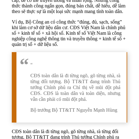
cấp, để có thể truyền thông và nhân rộng. Những công
thức thành công ngắn gọn, đúng bản chất, dễ hiểu, dễ làm
theo sẽ thực sự là một loại sức mạnh mang tính toàn dân.
Ví dụ, Bộ Công an có công thức “đúng, đủ, sạch, sống”
khi làm cơ sở dữ liệu dân cư. CĐS Việt Nam là chính phủ
số + kinh tế số + xã hội số. Kinh tế số Việt Nam là công
nghiệp công nghệ thông tin và truyền thông + kinh tế số +
quản trị số + dữ liệu số.
“
CĐS toàn dân là đi từng ngõ, gõ từng nhà, rà
từng đối tượng. Bộ TT&TT đang trình Thủ
tướng Chính phủ ra Chỉ thị về mũi đột phá
CĐS. CĐS là toàn dân và toàn diện, nhưng
vẫn cần phải có mũi đột phá.
Bộ trưởng Bộ TT&TT Nguyễn Mạnh Hùng
CĐS toàn dân là đi từng ngõ, gõ từng nhà, rà từng đối
tượng. Bộ TT&TT đang trình Thủ tướng Chính phủ ra