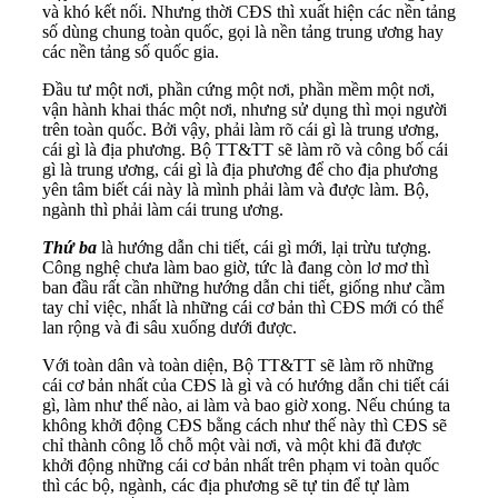
và khó kết nối. Nhưng thời CĐS thì xuất hiện các nền tảng
số dùng chung toàn quốc, gọi là nền tảng trung ương hay
các nền tảng số quốc gia.
Đầu tư một nơi, phần cứng một nơi, phần mềm một nơi,
vận hành khai thác một nơi, nhưng sử dụng thì mọi người
trên toàn quốc. Bởi vậy, phải làm rõ cái gì là trung ương,
cái gì là địa phương. Bộ TT&TT sẽ làm rõ và công bố cái
gì là trung ương, cái gì là địa phương để cho địa phương
yên tâm biết cái này là mình phải làm và được làm. Bộ,
ngành thì phải làm cái trung ương.
Thứ ba
là hướng dẫn chi tiết, cái gì mới, lại trừu tượng.
Công nghệ chưa làm bao giờ, tức là đang còn lơ mơ thì
ban đầu rất cần những hướng dẫn chi tiết, giống như cầm
tay chỉ việc, nhất là những cái cơ bản thì CĐS mới có thể
lan rộng và đi sâu xuống dưới được.
Với toàn dân và toàn diện, Bộ TT&TT sẽ làm rõ những
cái cơ bản nhất của CĐS là gì và có hướng dẫn chi tiết cái
gì, làm như thế nào, ai làm và bao giờ xong. Nếu chúng ta
không khởi động CĐS bằng cách như thế này thì CĐS sẽ
chỉ thành công lỗ chỗ một vài nơi, và một khi đã được
khởi động những cái cơ bản nhất trên phạm vi toàn quốc
thì các bộ, ngành, các địa phương sẽ tự tin để tự làm