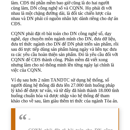
làm. CĐS thì phần mềm bao giờ cũng là do hai người
cùng làm, DN công nghệ số và CQNN. Họ phải đi với
nhau là một chặng đường dài, là đối tác chiến lược của
nhau và DN phải có nguồn nhân lực dành riêng cho dự án
CĐS.
CQNN phải đặt rõ bài toán cho DN công nghệ số, dạy
nghề, dạy chuyên môn ngành mình cho DN, đưa dữ liệu,
đưa trí thức ngành cho DN để DN phát triển sản phẩm, rồi
sau đó trực tiếp dùng sản phẩm hàng ngày và liên tục đưa
ra các yêu cầu hoàn thiện sản phẩm. Đó là yêu cầu đối với
CQNN để CĐS thành công. Phần mềm đã viết xong
nhưng làm cho nó thông minh lên từng ngày lại chính là
việc của CQNN.
Ví dụ sau hơn 2 năm TANDTC sử dụng hệ thống, số
người dùng hệ thống đã đưa lên 27.000 tình huống pháp
lý khó để được tư vấn, và từ đây đã hình thành 18.000 tình
huống chuẩn hóa và được nhập vào hệ thống để tham
khảo cho về sau, làm giàu thêm tri thức của ngành Tòa án.
“