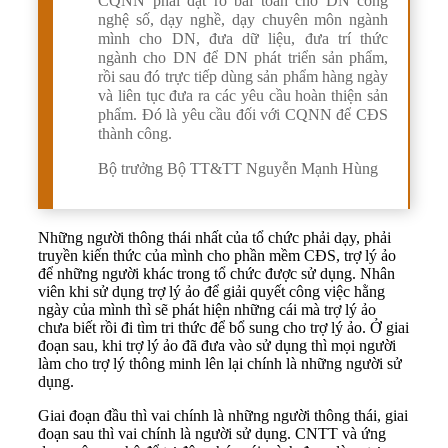
CQNN phải đặt rõ bài toán cho DN công
nghệ số, dạy nghề, dạy chuyên môn ngành
mình cho DN, đưa dữ liệu, đưa trí thức
ngành cho DN để DN phát triển sản phẩm,
rồi sau đó trực tiếp dùng sản phẩm hàng ngày
và liên tục đưa ra các yêu cầu hoàn thiện sản
phẩm. Đó là yêu cầu đối với CQNN để CĐS
thành công.
Bộ trưởng Bộ TT&TT Nguyễn Mạnh Hùng
Những người thông thái nhất của tổ chức phải dạy, phải
truyền kiến thức của mình cho phần mềm CĐS, trợ lý ảo
để những người khác trong tổ chức được sử dụng. Nhân
viên khi sử dụng trợ lý ảo để giải quyết công việc hằng
ngày của mình thì sẽ phát hiện những cái mà trợ lý ảo
chưa biết rồi đi tìm tri thức để bổ sung cho trợ lý ảo. Ở giai
đoạn sau, khi trợ lý ảo đã đưa vào sử dụng thì mọi người
làm cho trợ lý thông minh lên lại chính là những người sử
dụng.
Giai đoạn đầu thì vai chính là những người thông thái, giai
đoạn sau thì vai chính là người sử dụng. CNTT và ứng