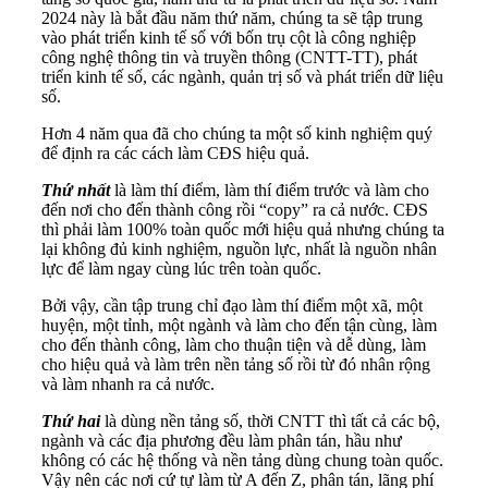
2024 này là bắt đầu năm thứ năm, chúng ta sẽ tập trung
vào phát triển kinh tế số với bốn trụ cột là công nghiệp
công nghệ thông tin và truyền thông (CNTT-TT), phát
triển kinh tế số, các ngành, quản trị số và phát triển dữ liệu
số.
Hơn 4 năm qua đã cho chúng ta một số kinh nghiệm quý
để định ra các cách làm CĐS hiệu quả.
Thứ nhất
là làm thí điểm, làm thí điểm trước và làm cho
đến nơi cho đến thành công rồi “copy” ra cả nước. CĐS
thì phải làm 100% toàn quốc mới hiệu quả nhưng chúng ta
lại không đủ kinh nghiệm, nguồn lực, nhất là nguồn nhân
lực để làm ngay cùng lúc trên toàn quốc.
Bởi vậy, cần tập trung chỉ đạo làm thí điểm một xã, một
huyện, một tỉnh, một ngành và làm cho đến tận cùng, làm
cho đến thành công, làm cho thuận tiện và dễ dùng, làm
cho hiệu quả và làm trên nền tảng số rồi từ đó nhân rộng
và làm nhanh ra cả nước.
Thứ hai
là dùng nền tảng số, thời CNTT thì tất cả các bộ,
ngành và các địa phương đều làm phân tán, hầu như
không có các hệ thống và nền tảng dùng chung toàn quốc.
Vậy nên các nơi cứ tự làm từ A đến Z, phân tán, lãng phí