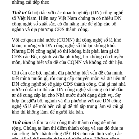
những cái tiếp theo.
Thứ tư
là hợp tác với các doanh nghiệp (DN) công nghệ
số Việt Nam. Hiện nay Việt Nam chúng ta có nhiều DN
công nghệ số xuất sắc, có đủ năng lực để giúp các bộ,
ngành và địa phương CĐS thành công.
Với cơ quan nhà nước (CQNN) thì công nghệ số là khó
khăn, nhưng với DN công nghệ số thì lại không khó.
Nhưng DN công nghệ số thì không biết phải làm gì để
CĐS các Bộ, ngành và địa phương, họ không có chuyên
môn, không biết vấn đề của CQNN và không có dữ liệu.
Chỉ cần các bộ, ngành, địa phương biết vấn đề của mình,
biết mình muốn gì, rồi cung cấp chuyên môn và dữ liệu thì
DN công nghệ số sẽ giúp CĐS thành công. Cái gì mà nhà
nước có đầu tư thì các DN công nghệ số cũng có thể đầu
tư để cung cấp lại cho Nhà nước dưới dạng dịch vụ. Sự
hợp tác giữa bộ, ngành và địa phương với các DN công
nghệ số là để mỗi bên cái gì dễ thì tập trung làm và cái gì
khó thì không làm, để người kia bàn.
Thứ năm
là tìm ra các công thức thành công để nhân
rộng. Chúng ta làm thí điểm thành công và sau đó đưa ra
các công thức thành công để CĐS cho các lĩnh vực, các