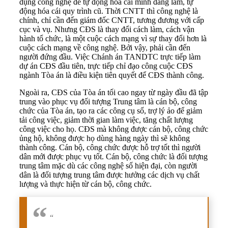
dụng công nghệ để tự động hóa cái mình đang làm, tự
động hóa cái quy trình cũ. Thời CNTT thì công nghệ là
chính, chỉ cần đến giám đốc CNTT, tương đương với cấp
cục và vụ. Nhưng CĐS là thay đổi cách làm, cách vận
hành tổ chức, là một cuộc cách mạng vì sự thay đổi hơn là
cuộc cách mạng về công nghệ. Bởi vậy, phải cần đến
người đứng đầu. Việc Chánh án TANDTC trực tiếp làm
dự án CĐS đầu tiên, trực tiếp chỉ đạo công cuộc CĐS
ngành Tòa án là điều kiện tiên quyết để CĐS thành công.
Ngoài ra, CĐS của Tòa án tối cao ngay từ ngày đầu đã tập
trung vào phục vụ đối tượng Trung tâm là cán bộ, công
chức của Tòa án, tạo ra các công cụ số, trợ lý ảo để giảm
tải công việc, giảm thời gian làm việc, tăng chất lượng
công việc cho họ. CĐS mà không được cán bộ, công chức
ủng hộ, không được họ dùng hàng ngày thì sẽ không
thành công. Cán bộ, công chức được hỗ trợ tốt thì người
dân mới được phục vụ tốt. Cán bộ, công chức là đối tượng
trung tâm mặc dù các công nghệ số hiện đại, còn người
dân là đối tượng trung tâm được hưởng các dịch vụ chất
lượng và thực hiện từ cán bộ, công chức.
“