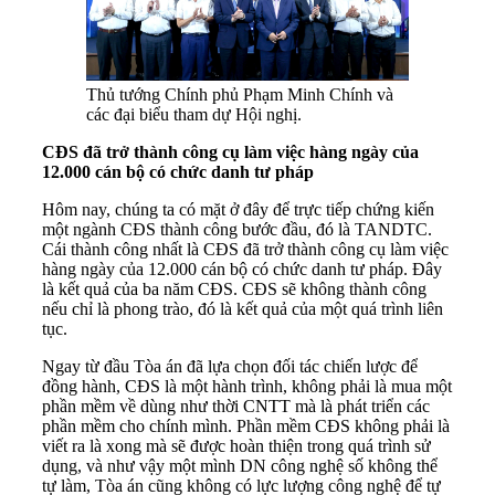
Thủ tướng Chính phủ Phạm Minh Chính và
các đại biểu tham dự Hội nghị.
CĐS đã trở thành công cụ làm việc hàng ngày của
12.000 cán bộ có chức danh tư pháp
Hôm nay, chúng ta có mặt ở đây để trực tiếp chứng kiến
một ngành CĐS thành công bước đầu, đó là TANDTC.
Cái thành công nhất là CĐS đã trở thành công cụ làm việc
hàng ngày của 12.000 cán bộ có chức danh tư pháp. Đây
là kết quả của ba năm CĐS. CĐS sẽ không thành công
nếu chỉ là phong trào, đó là kết quả của một quá trình liên
tục.
Ngay từ đầu Tòa án đã lựa chọn đối tác chiến lược để
đồng hành, CĐS là một hành trình, không phải là mua một
phần mềm về dùng như thời CNTT mà là phát triển các
phần mềm cho chính mình. Phần mềm CĐS không phải là
viết ra là xong mà sẽ được hoàn thiện trong quá trình sử
dụng, và như vậy một mình DN công nghệ số không thể
tự làm, Tòa án cũng không có lực lượng công nghệ để tự