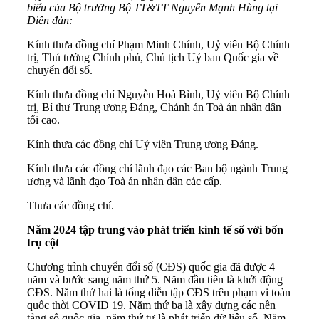
biểu của Bộ trưởng Bộ TT&TT Nguyễn Mạnh Hùng tại
Diễn đàn:
Kính thưa đồng chí Phạm Minh Chính, Uỷ viên Bộ Chính
trị, Thủ tướng Chính phủ, Chủ tịch Uỷ ban Quốc gia về
chuyển đổi số.
Kính thưa đồng chí Nguyễn Hoà Bình, Uỷ viên Bộ Chính
trị, Bí thư Trung ương Đảng, Chánh án Toà án nhân dân
tối cao.
Kính thưa các đồng chí Uỷ viên Trung ương Đảng.
Kính thưa các đồng chí lãnh đạo các Ban bộ ngành Trung
ương và lãnh đạo Toà án nhân dân các cấp.
Thưa các đồng chí.
Năm 2024 tập trung vào phát triển kinh tế số với bốn
trụ cột
Chương trình chuyển đổi số (CĐS) quốc gia đã được 4
năm và bước sang năm thứ 5. Năm đầu tiên là khởi động
CĐS. Năm thứ hai là tổng diễn tập CĐS trên phạm vi toàn
quốc thời COVID 19. Năm thứ ba là xây dựng các nền
tảng số quốc gia, năm thứ tư là phát triển dữ liệu số. Năm