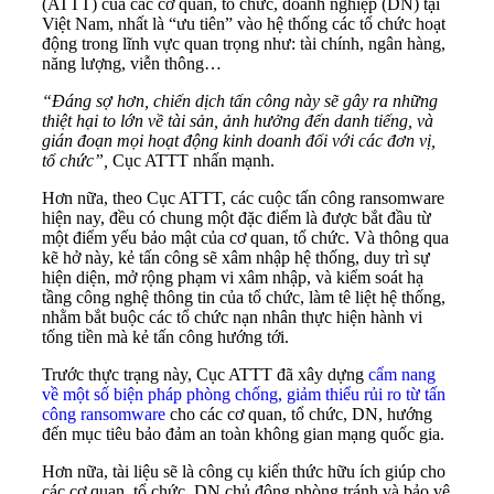
(ATTT) của các cơ quan, tổ chức, doanh nghiệp (DN) tại
Việt Nam, nhất là “ưu tiên” vào hệ thống các tổ chức hoạt
động trong lĩnh vực quan trọng như: tài chính, ngân hàng,
năng lượng, viễn thông…
“Đáng sợ hơn, chiến dịch tấn công này sẽ gây ra những
thiệt hại to lớn về tài sản, ảnh hưởng đến danh tiếng, và
gián đoạn mọi hoạt động kinh doanh đối với các đơn vị,
tổ chức”,
Cục ATTT nhấn mạnh.
Hơn nữa, theo Cục ATTT, các cuộc tấn công ransomware
hiện nay, đều có chung một đặc điểm là được bắt đầu từ
một điểm yếu bảo mật của cơ quan, tổ chức. Và thông qua
kẽ hở này, kẻ tấn công sẽ xâm nhập hệ thống, duy trì sự
hiện diện, mở rộng phạm vi xâm nhập, và kiểm soát hạ
tầng công nghệ thông tin của tổ chức, làm tê liệt hệ thống,
nhằm bắt buộc các tổ chức nạn nhân thực hiện hành vi
tống tiền mà kẻ tấn công hướng tới.
Trước thực trạng này, Cục ATTT đã xây dựng
cẩm nang
về một số biện pháp phòng chống, giảm thiểu rủi ro từ tấn
công ransomware
cho các cơ quan, tổ chức, DN, hướng
đến mục tiêu bảo đảm an toàn không gian mạng quốc gia.
Hơn nữa, tài liệu sẽ là công cụ kiến thức hữu ích giúp cho
các cơ quan, tổ chức, DN chủ động phòng tránh và bảo vệ