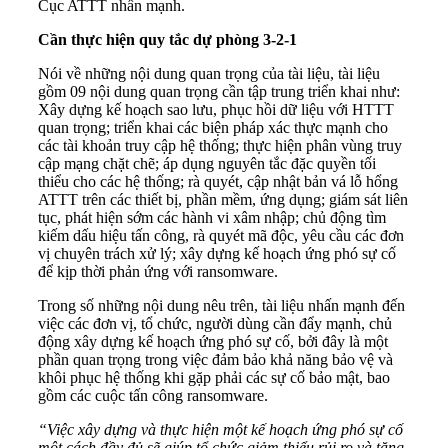
Cục ATTT nhấn mạnh.
Cần thực hiện quy tắc dự phòng 3-2-1
Nói về những nội dung quan trọng của tài liệu, tài liệu
gồm 09 nội dung quan trọng cần tập trung triển khai như:
Xây dựng kế hoạch sao lưu, phục hồi dữ liệu với HTTT
quan trọng; triển khai các biện pháp xác thực mạnh cho
các tài khoản truy cập hệ thống; thực hiện phân vùng truy
cập mạng chặt chẽ; áp dụng nguyên tắc đặc quyền tối
thiểu cho các hệ thống; rà quyét, cập nhật bản vá lỗ hổng
ATTT trên các thiết bị, phần mềm, ứng dụng; giám sát liên
tục, phát hiện sớm các hành vi xâm nhập; chủ động tìm
kiếm dấu hiệu tấn công, rà quyét mã độc, yêu cầu các đơn
vị chuyên trách xử lý; xây dựng kế hoạch ứng phó sự cố
để kịp thời phản ứng với ransomware.
Trong số những nội dung nêu trên, tài liệu nhấn mạnh đến
việc các đơn vị, tổ chức, người dùng cần đẩy mạnh, chủ
động xây dựng kế hoạch ứng phó sự cố, bởi đây là một
phần quan trọng trong việc đảm bảo khả năng bảo vệ và
khôi phục hệ thống khi gặp phải các sự cố bảo mật, bao
gồm các cuộc tấn công ransomware.
“Việc xây dựng và thực hiện một kế hoạch ứng phó sự cố
một cách đầy đủ sẽ giúp tổ chức giảm thiểu rủi ro và tăng