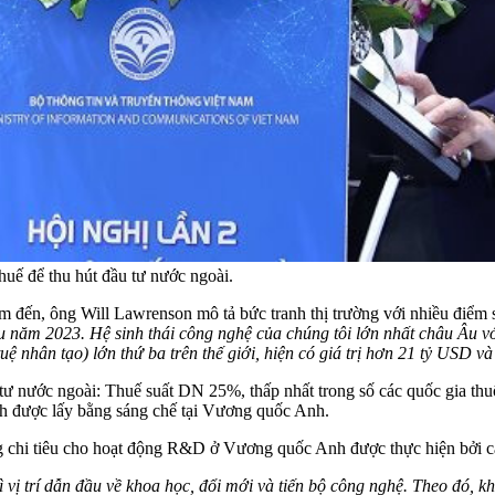
uế để thu hút đầu tư nước ngoài.
ến, ông Will Lawrenson mô tả bức tranh thị trường với nhiều điểm 
u năm 2023. Hệ sinh thái công nghệ của chúng tôi lớn nhất châu Âu với
tuệ nhân tạo) lớn thứ ba trên thế giới, hiện có giá trị hơn 21 tỷ USD
 tư nước ngoài: Thuế suất DN 25%, thấp nhất trong số các quốc gia t
nh được lấy bằng sáng chế tại Vương quốc Anh.
g chi tiêu cho hoạt động R&D ở Vương quốc Anh được thực hiện bởi c
rì vị trí dẫn đầu về khoa học, đổi mới và tiến bộ công nghệ. Theo đó