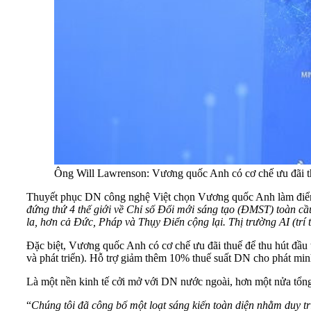
Ông Will Lawrenson: Vương quốc Anh có cơ chế ưu đãi th
Thuyết phục DN công nghệ Việt chọn Vương quốc Anh làm điểm đ
đứng thứ 4 thế giới về Chỉ số Đổi mới sáng tạo
(ĐMST)
toàn cầ
la, hơn cả Đức, Pháp và Thụy Điển cộng lại. Thị trường AI (trí 
Đặc biệt, Vương quốc Anh có cơ chế ưu đãi thuế để thu hút đầu
và phát triển). Hỗ trợ giảm thêm 10% thuế suất DN cho phát mi
Là một nền kinh tế cởi mở với DN nước ngoài, hơn một nửa tổn
“
Chúng tôi đã công bố một loạt sáng kiến toàn diện nhằm duy t