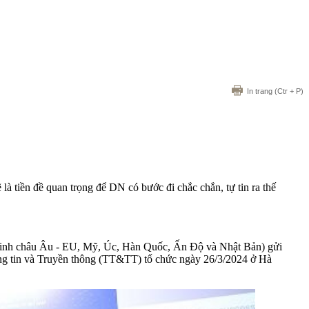
In trang
(Ctr + P)
à tiền đề quan trọng để DN có bước đi chắc chắn, tự tin ra thế
n minh châu Âu - EU, Mỹ, Úc, Hàn Quốc, Ấn Độ và Nhật Bản) gửi
ông tin và Truyền thông (TT&TT) tổ chức ngày 26/3/2024 ở Hà