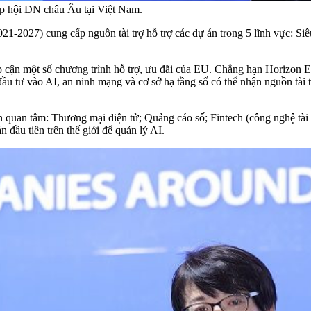
ệp hội DN châu Âu tại Việt Nam.
1-2027) cung cấp nguồn tài trợ hỗ trợ các dự án trong 5 lĩnh vực: Siê
ận một số chương trình hỗ trợ, ưu đãi của EU. Chẳng hạn Horizon Eur
 đầu tư vào AI, an ninh mạng và cơ sở hạ tầng số có thể nhận nguồn tà
uan tâm: Thương mại điện tử; Quảng cáo số; Fintech (công nghệ tài 
đầu tiên trên thế giới để quản lý AI.