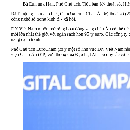
Bà Eunjung Han, Phó Chủ tịch, Tiểu ban Kỹ thuật số, Hi
Bà Eunjung Han cho biết, Chương trình Châu Âu kỹ thuật số (202
công nghệ số trong kinh tế - xã hội.
DN Việt Nam muốn mở rộng hoạt động sang châu Âu có thể tiếp c
mới lớn nhất thế giới với ngân sách hơn 95 tỷ euro. Các công ty
năng cạnh tranh.
Phó Chủ tịch EuroCham gợi ý một số lĩnh vực DN Việt Nam nên q
viện Châu Âu (EP) vừa thông qua Đạo luật AI - bộ quy tắc cơ bản 