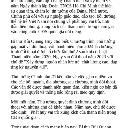
tổ chức đúng vào dịp Tháng Thanh niên và kỷ niệm 93
năm Ngày thành lập Đoàn TNCS Hồ Chí Minh thể hiện
sự quan tâm, chăm lo, tin tưởng của Đảng, Nhà nước,
Chính phủ đối với sự nghiệp giáo dục, đào tạo, bồi dưỡng
thế hệ trẻ Việt Nam nói chung và phát huy vai trò, tinh
thần tiên phong, xung kích của thanh niên trong tham gia
vào công cuộc CĐS quốc gia nói riêng.
Bí thư Bùi Quang Huy cho biết: Chương trình Thủ tướng
gặp mặt và đối thoại với thanh niên năm 2024 là chương
trình đối thoại được tổ chức lần thứ 2 sau khi có Luật
Thanh niên năm 2020. Ngay sau đối thoại năm 2023 với
chủ đề "Xây dựng nguồn nhân lực trẻ, chất lượng cao, đáp
ứng kỷ nguyên 4.0".
Thủ tướng Chính phủ đã kết luận về việc giao nhiệm vụ
cho các bộ, ngành, địa phương sau chương trình đối thoại.
Các vấn đề được thanh niên quan tâm, kiến nghị cơ bản đã
được giải quyết và thông báo rộng rãi theo quy định.
Mỗi một năm, Thủ tướng quyết định chương trình đối
thoại với những chủ đề khác nhau. Năm nay, chủ đề được
xác định: "Phát huy vai trò xung kích của thanh niên trong
CĐS quốc gia".
Trong giai đoạn cách mạng hiện nay, Bí thư Bùi Quang