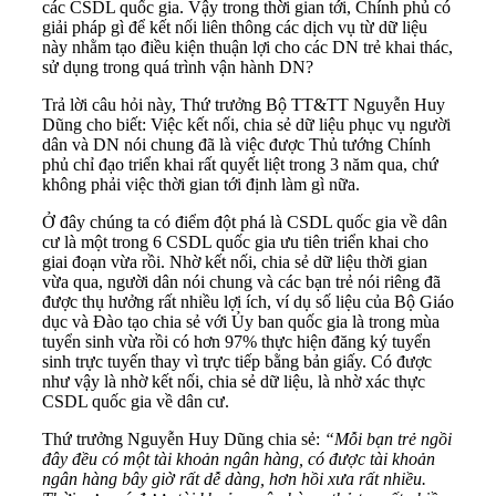
các CSDL quốc gia. Vậy trong thời gian tới, Chính phủ có
giải pháp gì để kết nối liên thông các dịch vụ từ dữ liệu
này nhằm tạo điều kiện thuận lợi cho các DN trẻ khai thác,
sử dụng trong quá trình vận hành DN?
Trả lời câu hỏi này, Thứ trưởng Bộ TT&TT Nguyễn Huy
Dũng cho biết: Việc kết nối, chia sẻ dữ liệu phục vụ người
dân và DN nói chung đã là việc được Thủ tướng Chính
phủ chỉ đạo triển khai rất quyết liệt trong 3 năm qua, chứ
không phải việc thời gian tới định làm gì nữa.
Ở đây chúng ta có điểm đột phá là CSDL quốc gia về dân
cư là một trong 6 CSDL quốc gia ưu tiên triển khai cho
giai đoạn vừa rồi. Nhờ kết nối, chia sẻ dữ liệu thời gian
vừa qua, người dân nói chung và các bạn trẻ nói riêng đã
được thụ hưởng rất nhiều lợi ích, ví dụ số liệu của Bộ Giáo
dục và Đào tạo chia sẻ với Ủy ban quốc gia là trong mùa
tuyển sinh vừa rồi có hơn 97% thực hiện đăng ký tuyển
sinh trực tuyến thay vì trực tiếp bằng bản giấy. Có được
như vậy là nhờ kết nối, chia sẻ dữ liệu, là nhờ xác thực
CSDL quốc gia về dân cư.
Thứ trưởng Nguyễn Huy Dũng chia sẻ:
“Mỗi bạn trẻ ngồi
đây đều có một tài khoản ngân hàng, có được tài khoản
ngân hàng bây giờ rất dễ dàng, hơn hồi xưa rất nhiều.