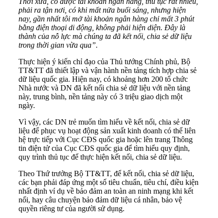
Thời xưa, có được tài khoản ngân hàng, thủ tục rất nhiều,
phải ra tận nơi, có khi mất nửa buổi sáng, nhưng hiện
nay, gần nhất tôi mở tài khoản ngân hàng chỉ mất 3 phút
bằng điện thoại di động, không phải hiện diện. Đây là
thành của nỗ lực mà chúng ta đã kết nối, chia sẻ dữ liệu
trong thời gian vừa qua”.
Thực hiện ý kiến chỉ đạo của Thủ tướng Chính phủ, Bộ
TT&TT đã thiết lập và vận hành nền tảng tích hợp chia sẻ
dữ liệu quốc gia. Hiện nay, có khoảng hơn 200 tổ chức
Nhà nước và DN đã kết nối chia sẻ dữ liệu với nền tảng
này, trung bình, nền tảng này có 3 triệu giao dịch một
ngày.
Vì vậy, các DN trẻ muốn tìm hiểu về kết nối, chia sẻ dữ
liệu để phục vụ hoạt động sản xuất kinh doanh có thể liên
hệ trực tiếp với Cục CĐS quốc gia hoặc lên trang Thông
tin điện tử của Cục CĐS quốc gia để tìm hiểu quy định,
quy trình thủ tục để thực hiện kết nối, chia sẻ dữ liệu.
Theo Thứ trưởng Bộ TT&TT, để kết nối, chia sẻ dữ liệu,
các bạn phải đáp ứng một số tiêu chuẩn, tiêu chí, điều kiện
nhất định ví dụ về bảo đảm an toàn an ninh mạng khi kết
nối, hay câu chuyện bảo đảm dữ liệu cá nhân, bảo vệ
quyền riêng tư của người sử dụng.