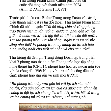
Thủ tướng Phạm Minh Chính phát biểu tại
cuộc đối thoại với thanh niên năm 2024.
(Ảnh: Dương Giang/TTXVN)
Trước phát biểu của Bí thư Trung ương Đoàn và các đại
biểu thanh niên đặt ra tại đối thoại, Thủ tướng Phạm Minh
Chính đã nhấn mạnh: "
Tôi đã từng chia sẻ rằng phong
trào thanh niên muốn "sống" được thì phải gắn lợi ích
giữa cá nhân với lợi ích tập thể và lợi ích của đất nước.
Tại sao phong trào "Ba sẵn sàng" ngày xưa lại có sức
sống như thế? Vì phong trào này mang lại lợi ích hòa
bình, thống nhất cho mỗi cá nhân và cho cả nước”.
Thủ tướng đã đề nghị Trung ương Đoàn tập trung triển
khai 3 phong trào thanh niên: Phong trào học tập công
nghệ thông tin (CNTT); phong trào học tập ngoại ngữ (để
vừa là công dân Việt Nam, vừa trở thành công dân toàn
cầu); phong trào giữ gìn vệ sinh môi trường.
“Ba phong trào này vừa gắn bó với lợi ích của mỗi
người, vừa gắn bó với lợi ích của cả quốc gia, tất nhiên
chúng ta đặt lợi ích chung lên trên hết, trước hết và trong
lợi ích chung thì có lợi ích riêng”,
Thủ tướng nói.