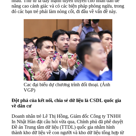
nhau. Thứ tư là đẩy mạnh tuyên truyền cho nhân dân để
nâng cao cảnh giác và có các biện pháp phòng ngừa, trong
đó các bạn trẻ phải làm nòng cốt, đi đầu về vấn đề này.
Cac đại biểu dự chương trình đối thoại. (Ảnh
VGP)
Đột phá của kết nối, chia sẻ dữ liệu là CSDL quốc gia
về dân cư
Doanh nhân trẻ Lê Thị Hồng, Giám đốc Công ty TNHH
In Nhật Hàn đặt câu hỏi vừa qua, Chính phủ đã phê duyệt
Đề án Trung tâm dữ liệu (TTDL) quốc gia nhằm hình
thành kho dữ liệu về con người và kho dữ liệu tổng hợp từ