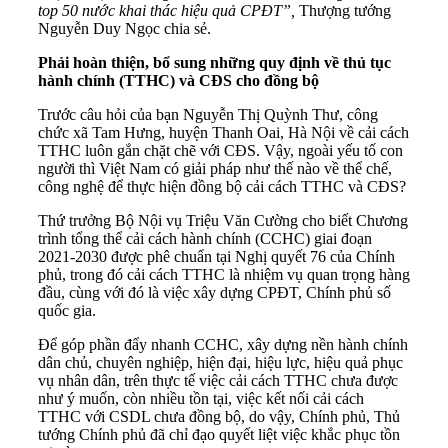
top 50 nước khai thác hiệu quả CPĐT”,
Thượng tướng
Nguyễn Duy Ngọc chia sẻ.
Phải hoàn thiện, bổ sung những quy định về thủ tục
hành chính (TTHC) và CĐS cho đồng bộ
Trước câu hỏi của bạn Nguyễn Thị Quỳnh Thư, công
chức xã Tam Hưng, huyện Thanh Oai, Hà Nội về cải cách
TTHC luôn gắn chặt chẽ với CĐS. Vậy, ngoài yếu tố con
người thì Việt Nam có giải pháp như thế nào về thể chế,
công nghệ để thực hiện đồng bộ cải cách TTHC và CĐS?
Thứ trưởng Bộ Nội vụ Triệu Văn Cường cho biết Chương
trình tổng thể cải cách hành chính (CCHC) giai đoạn
2021-2030 được phê chuẩn tại Nghị quyết 76 của Chính
phủ, trong đó cải cách TTHC là nhiệm vụ quan trọng hàng
đầu, cùng với đó là việc xây dựng CPĐT, Chính phủ số
quốc gia.
Để góp phần đẩy nhanh CCHC, xây dựng nền hành chính
dân chủ, chuyên nghiệp, hiện đại, hiệu lực, hiệu quả phục
vụ nhân dân, trên thực tế việc cải cách TTHC chưa được
như ý muốn, còn nhiều tồn tại, việc kết nối cải cách
TTHC với CSDL chưa đồng bộ, do vậy, Chính phủ, Thủ
tướng Chính phủ đã chỉ đạo quyết liệt việc khắc phục tồn