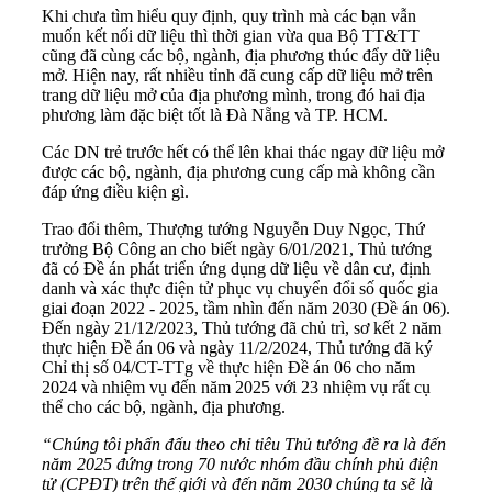
Khi chưa tìm hiểu quy định, quy trình mà các bạn vẫn
muốn kết nối dữ liệu thì thời gian vừa qua Bộ TT&TT
cũng đã cùng các bộ, ngành, địa phương thúc đẩy dữ liệu
mở. Hiện nay, rất nhiều tỉnh đã cung cấp dữ liệu mở trên
trang dữ liệu mở của địa phương mình, trong đó hai địa
phương làm đặc biệt tốt là Đà Nẵng và TP. HCM.
Các DN trẻ trước hết có thể lên khai thác ngay dữ liệu mở
được các bộ, ngành, địa phương cung cấp mà không cần
đáp ứng điều kiện gì.
Trao đổi thêm, Thượng tướng Nguyễn Duy Ngọc, Thứ
trưởng Bộ Công an cho biết ngày 6/01/2021, Thủ tướng
đã có Đề án phát triển ứng dụng dữ liệu về dân cư, định
danh và xác thực điện tử phục vụ chuyển đổi số quốc gia
giai đoạn 2022 - 2025, tầm nhìn đến năm 2030 (Đề án 06).
Đến ngày 21/12/2023, Thủ tướng đã chủ trì, sơ kết 2 năm
thực hiện Đề án 06 và ngày 11/2/2024, Thủ tướng đã ký
Chỉ thị số 04/CT-TTg về thực hiện Đề án 06 cho năm
2024 và nhiệm vụ đến năm 2025 với 23 nhiệm vụ rất cụ
thể cho các bộ, ngành, địa phương.
“Chúng tôi phấn đấu theo chỉ tiêu Thủ tướng đề ra là đến
năm 2025 đứng trong 70 nước nhóm đầu chính phủ điện
tử (CPĐT) trên thế giới và đến năm 2030 chúng ta sẽ là