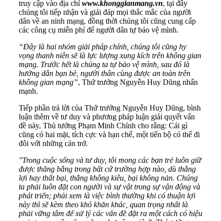
truy cập vào địa chỉ
www.khonggianmang.vn
, tại đây
chúng tôi tiếp nhận và giải đáp mọi thắc mắc của người
dân về an ninh mạng, đồng thời chúng tôi cũng cung cấp
các công cụ miễn phí để người dân tự bảo vệ mình.
“Đây là hai nhóm giải pháp chính, chúng tôi cũng hy
vọng thanh niên sẽ là lực lượng xung kích trên không gian
mạng. Trước hết là chúng ta tự bảo vệ mình, sau đó là
hướng dẫn bạn bè, người thân cùng được an toàn trên
không gian mạng”
, Thứ trưởng Nguyễn Huy Dũng nhấn
mạnh.
Tiếp phần trả lời của Thứ trưởng Nguyễn Huy Dũng, bình
luận thêm về tư duy và phương pháp luận giải quyết vấn
đề này, Thủ tướng Phạm Minh Chính cho rằng: Cái gì
cũng có hai mặt, tích cực và hạn chế, một tiến bộ có thể đi
đôi với những cản trở.
"Trong cuộc sống và tư duy, tôi mong các bạn trẻ luôn giữ
được thăng bằng trong bất cứ trường hợp nào, dù thắng
lợi hay thất bại, thắng không kiêu, bại không nản. Chúng
ta phải luôn đặt con người và sự vật trong sự vận động và
phát triển; phải xem là việc bình thường khi có thuận lợi
này thì sẽ kèm theo khó khăn khác, quan trọng nhất là
phải vững tâm để xử lý các vấn đề đặt ra một cách có hiệu