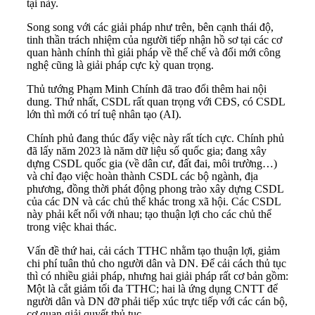
tại này.
Song song với các giải pháp như trên, bên cạnh thái độ,
tinh thần trách nhiệm của người tiếp nhận hồ sơ tại các cơ
quan hành chính thì giải pháp về thể chế và đổi mới công
nghệ cũng là giải pháp cực kỳ quan trọng.
Thủ tướng Phạm Minh Chính đã trao đổi thêm hai nội
dung. Thứ nhất, CSDL rất quan trọng với CĐS, có CSDL
lớn thì mới có trí tuệ nhân tạo (AI).
Chính phủ đang thúc đẩy việc này rất tích cực. Chính phủ
đã lấy năm 2023 là năm dữ liệu số quốc gia; đang xây
dựng CSDL quốc gia (về dân cư, đất đai, môi trường…)
và chỉ đạo việc hoàn thành CSDL các bộ ngành, địa
phương, đồng thời phát động phong trào xây dựng CSDL
của các DN và các chủ thể khác trong xã hội. Các CSDL
này phải kết nối với nhau; tạo thuận lợi cho các chủ thể
trong việc khai thác.
Vấn đề thứ hai, cải cách TTHC nhằm tạo thuận lợi, giảm
chi phí tuân thủ cho người dân và DN. Để cải cách thủ tục
thì có nhiều giải pháp, nhưng hai giải pháp rất cơ bản gồm:
Một là cắt giảm tối đa TTHC; hai là ứng dụng CNTT để
người dân và DN đỡ phải tiếp xúc trực tiếp với các cán bộ,
cơ quan giải quyết thủ tục.