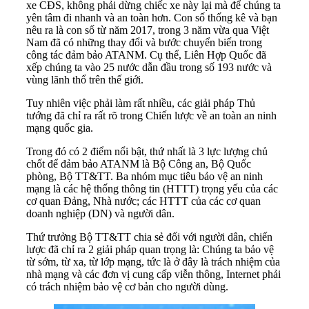
xe CĐS, không phải dừng chiếc xe này lại mà để chúng ta
yên tâm đi nhanh và an toàn hơn. Con số thống kê và bạn
nêu ra là con số từ năm 2017, trong 3 năm vừa qua Việt
Nam đã có những thay đổi và bước chuyển biến trong
công tác đảm bảo ATANM. Cụ thể, Liên Hợp Quốc đã
xếp chúng ta vào 25 nước dẫn đầu trong số 193 nước và
vùng lãnh thổ trên thế giới.
Tuy nhiên việc phải làm rất nhiều, các giải pháp Thủ
tướng đã chỉ ra rất rõ trong Chiến lược về an toàn an ninh
mạng quốc gia.
Trong đó có 2 điểm nổi bật, thứ nhất là 3 lực lượng chủ
chốt để đảm bảo ATANM là Bộ Công an, Bộ Quốc
phòng, Bộ TT&TT. Ba nhóm mục tiêu bảo vệ an ninh
mạng là các hệ thống thông tin (HTTT) trọng yếu của các
cơ quan Đảng, Nhà nước; các HTTT của các cơ quan
doanh nghiệp (DN) và người dân.
Thứ trưởng Bộ TT&TT chia sẻ đối với người dân, chiến
lược đã chỉ ra 2 giải pháp quan trọng là: Chúng ta bảo vệ
từ sớm, từ xa, từ lớp mạng, tức là ở đây là trách nhiệm của
nhà mạng và các đơn vị cung cấp viễn thông, Internet phải
có trách nhiệm bảo vệ cơ bản cho người dùng.