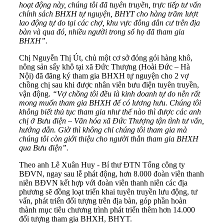
hoạt động này, chúng tôi đã tuyên truyền, trực tiếp tư vấn
chính sách BHXH tự nguyện, BHYT cho hàng trăm lượt
lao động tự do tại các chợ, khu vực đông dân cư trên địa
bàn và qua đó, nhiều người trong số họ đã tham gia
BHXH”.
Chị Nguyễn Thị Út, chủ một cơ sở đóng gói hàng khô,
nông sản sấy khô tại xã Đức Thượng (Hoài Đức – Hà
Nội) đã đăng ký tham gia BHXH tự nguyện cho 2 vợ
chồng chị sau khi được nhân viên bưu điện tuyên truyền,
vận động.
“Vợ chồng tôi đều là kinh doanh tự do nên rất
mong muốn tham gia BHXH để có lương hưu. Chúng tôi
không biết thủ tục tham gia như thế nào thì được các anh
chị ở Bưu điện – Văn hóa xã Đức Thượng tận tình tư vấn,
hướng dẫn. Giờ thì không chỉ chúng tôi tham gia mà
chúng tôi còn giới thiệu cho người thân tham gia BHXH
qua Bưu điện”.
Theo anh Lê Xuân Huy - Bí thư ĐTN Tổng công ty
BĐVN, ngay sau lễ phát động, hơn 8.000 đoàn viên thanh
niên BĐVN kết hợp với đoàn viên thanh niên các địa
phương sẽ đồng loạt triển khai tuyên truyền lưu động, tư
vấn, phát triển đối tượng trên địa bàn, góp phần hoàn
thành mục tiêu chương trình phát triển thêm hơn 14.000
đối tượng tham gia BHXH, BHYT.