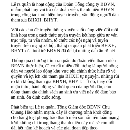
Lễ ra quân là hoạt động của Đoàn Tổng công ty BĐVN,
nhằm phát huy vai trò của đoàn viên, thanh niên BĐVN
trong công tác thực hiện tuyên truyền, vận động người dân
tham gia BHXH, BHYT.
Với các chủ đề truyền thông xuyên suốt cùng việc đổi mới
linh hoạt trong cách thức tuyên truyền kết hợp giữa tư vấn
trực tiếp, tư vấn nhóm, tổ chức các hội nghị và tuyên
truyền trên mạng xã hội, tháng ra quân phát triển BHXH,
BHYT của tuổi trẻ BĐVN đã để lại những dấu ấn rõ nét.
Thông qua chương trình ra quân do đoàn viên thanh niên
BĐVN thực hiện, đã có rất nhiều đối tượng là người nông
dân và người lao động khu vực phi chính thức hiểu rõ về
quyền và lợi ích khi tham gia BHXH tự nguyện, những rủi
ro khi không tham gia BHXH, BHYT. Từ đó, thay đổi
nhận thức, hành động và thói quen của người dân, chủ
động tham gia chính sách an sinh ưu việt này để đảm bảo
an sinh, ổn định cuộc sống.
Phát biểu tại Lễ ra quân, Tổng Giám đốc BĐVN Chu
Quang Hào nhấn mạnh, đây là chương trình khởi động
cho hàng loạt phong trào thanh niên sôi nổi trên toàn mạng
lưới không chỉ trong tháng thanh niên này mà sẽ còn nối
dài hết năm kế hoạch và các giai đoạn tiếp theo.