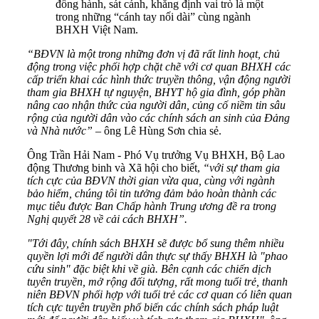
đồng hành, sát cánh, khẳng định vai trò là một
trong những “cánh tay nối dài” cùng ngành
BHXH Việt Nam.
“BĐVN là một trong những đơn vị đã rất linh hoạt, chủ
động trong việc phối hợp chặt chẽ với cơ quan BHXH các
cấp triển khai các hình thức truyền thông, vận động người
tham gia BHXH tự nguyện, BHYT hộ gia đình, góp phần
nâng cao nhận thức của người dân, củng cố niềm tin sâu
rộng của người dân vào các chính sách an sinh của Đảng
và Nhà nước”
– ông Lê Hùng Sơn chia sẻ.
Ông Trần Hải Nam - Phó Vụ trưởng Vụ BHXH, Bộ Lao
động Thương binh và Xã hội cho biết,
“với sự tham gia
tích cực của BĐVN thời gian vừa qua, cùng với ngành
bảo hiểm, chúng tôi tin tưởng đảm bảo hoàn thành các
mục tiêu được Ban Chấp hành Trung ương đề ra trong
Nghị quyết 28 về cải cách BHXH”.
"Tới đây, chính sách BHXH sẽ được bổ sung thêm nhiều
quyền lợi mới để người dân thực sự thấy BHXH là "phao
cứu sinh" đặc biệt khi về già. Bên cạnh các chiến dịch
tuyên truyền, mở rộng đối tượng, rất mong tuổi trẻ, thanh
niên BĐVN phối hợp với tuổi trẻ các cơ quan có liên quan
tích cực tuyên truyền phổ biến các chính sách pháp luật