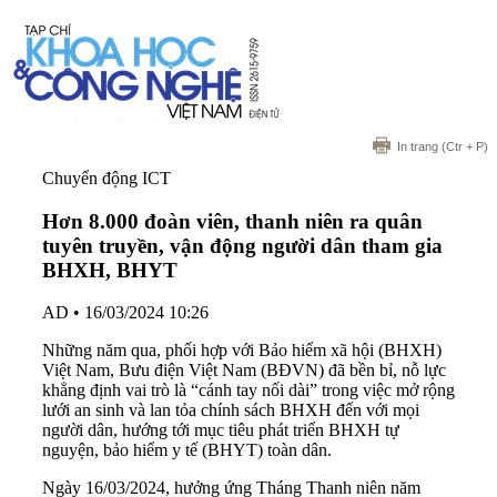
In trang
(Ctr + P)
Chuyển động ICT
Hơn 8.000 đoàn viên, thanh niên ra quân
tuyên truyền, vận động người dân tham gia
BHXH, BHYT
AD
•
16/03/2024 10:26
Những năm qua, phối hợp với Bảo hiểm xã hội (BHXH)
Việt Nam, Bưu điện Việt Nam (BĐVN) đã bền bỉ, nỗ lực
khẳng định vai trò là “cánh tay nối dài” trong việc mở rộng
lưới an sinh và lan tỏa chính sách BHXH đến với mọi
người dân, hướng tới mục tiêu phát triển BHXH tự
nguyện, bảo hiểm y tế (BHYT) toàn dân.
Ngày 16/03/2024, hưởng ứng Tháng Thanh niên năm