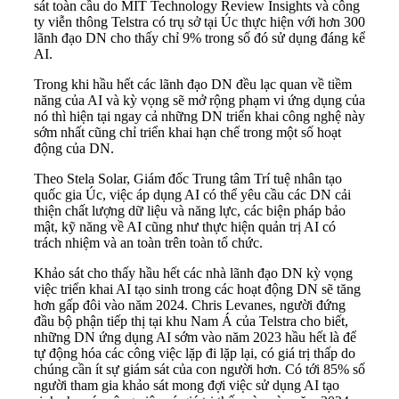
sát toàn cầu do MIT Technology Review Insights và công
ty viễn thông Telstra có trụ sở tại Úc thực hiện với hơn 300
lãnh đạo DN cho thấy chỉ 9% trong số đó sử dụng đáng kể
AI.
Trong khi hầu hết các lãnh đạo DN đều lạc quan về tiềm
năng của AI và kỳ vọng sẽ mở rộng phạm vi ứng dụng của
nó thì hiện tại ngay cả những DN triển khai công nghệ này
sớm nhất cũng chỉ triển khai hạn chế trong một số hoạt
động của DN.
Theo Stela Solar, Giám đốc Trung tâm Trí tuệ nhân tạo
quốc gia Úc, việc áp dụng AI có thể yêu cầu các DN cải
thiện chất lượng dữ liệu và năng lực, các biện pháp bảo
mật, kỹ năng về AI cũng như thực hiện quản trị AI có
trách nhiệm và an toàn trên toàn tổ chức.
Khảo sát cho thấy hầu hết các nhà lãnh đạo DN kỳ vọng
việc triển khai AI tạo sinh trong các hoạt động DN sẽ tăng
hơn gấp đôi vào năm 2024. Chris Levanes, người đứng
đầu bộ phận tiếp thị tại khu Nam Á của Telstra cho biết,
những DN ứng dụng AI sớm vào năm 2023 hầu hết là để
tự động hóa các công việc lặp đi lặp lại, có giá trị thấp do
chúng cần ít sự giám sát của con người hơn. Có tới 85% số
người tham gia khảo sát mong đợi việc sử dụng AI tạo