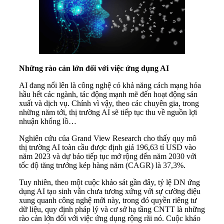
Những rào cản lớn đối với việc ứng dụng AI
AI đang nổi lên là công nghệ có khả năng cách mạng hóa
hầu hết các ngành, tác động mạnh mẽ đến hoạt động sản
xuất và dịch vụ. Chính vì vậy, theo các chuyên gia, trong
những năm tới, thị trường AI sẽ tiếp tục thu về nguồn lợi
nhuận khổng lồ…
Nghiên cứu của Grand View Research cho thấy quy mô
thị trường AI toàn cầu được định giá 196,63 tỉ USD vào
năm 2023 và dự báo tiếp tục mở rộng đến năm 2030 với
tốc độ tăng trưởng kép hàng năm (CAGR) là 37,3%.
Tuy nhiên, theo một cuộc khảo sát gần đây, tỷ lệ DN ứng
dụng AI tạo sinh vẫn chưa tương xứng với sự cường điệu
xung quanh công nghệ mới này, trong đó quyền riêng tư
dữ liệu, quy định pháp lý và cơ sở hạ tầng CNTT là những
rào cản lớn đối với việc ứng dụng rộng rãi nó. Cuộc khảo