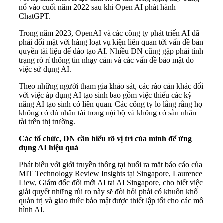
nổ vào cuối năm 2022 sau khi Open AI phát hành
ChatGPT.
Trong năm 2023, OpenAI và các công ty phát triển AI đã
phải đối mặt với hàng loạt vụ kiện liên quan tới vấn đề bản
quyền tài liệu để đào tạo AI. Nhiều DN cũng gặp phải tình
trạng rò rỉ thông tin nhạy cảm và các vấn đề bảo mật do
việc sử dụng AI.
Theo những người tham gia khảo sát, các rào cản khác đối
với việc áp dụng AI tạo sinh bao gồm việc thiếu các kỹ
năng AI tạo sinh có liên quan. Các công ty lo lắng rằng họ
không có đủ nhân tài trong nội bộ và không có sẵn nhân
tài trên thị trường.
Các tổ chức, DN cần hiểu rõ vị trí của mình để ứng
dụng AI hiệu quả
​Phát biểu với giới truyền thông tại buổi ra mắt báo cáo của
MIT Technology Review Insights tại Singapore, Laurence
Liew, Giám đốc đổi mới AI tại AI Singapore, cho biết việc
giải quyết những rủi ro này sẽ đòi hỏi phải có khuôn khổ
quản trị và giao thức bảo mật được thiết lập tốt cho các mô
hình AI.