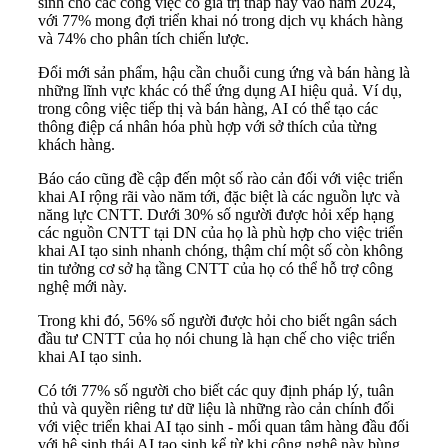
sinh cho các công việc có giá trị thấp này vào năm 2024,
với 77% mong đợi triển khai nó trong dịch vụ khách hàng
và 74% cho phân tích chiến lược.
Đổi mới sản phẩm, hậu cần chuỗi cung ứng và bán hàng là
những lĩnh vực khác có thể ứng dụng AI hiệu quả. Ví dụ,
trong công việc tiếp thị và bán hàng, AI có thể tạo các
thông điệp cá nhân hóa phù hợp với sở thích của từng
khách hàng.
Báo cáo cũng đề cập đến một số rào cản đối với việc triển
khai AI rộng rãi vào năm tới, đặc biệt là các nguồn lực và
năng lực CNTT. Dưới 30% số người được hỏi xếp hạng
các nguồn CNTT tại DN của họ là phù hợp cho việc triển
khai AI tạo sinh nhanh chóng, thậm chí một số còn không
tin tưởng cơ sở hạ tầng CNTT của họ có thể hỗ trợ công
nghệ mới này.
Trong khi đó, 56% số người được hỏi cho biết ngân sách
đầu tư CNTT của họ nói chung là hạn chế cho việc triển
khai AI tạo sinh.
Có tới 77% số người cho biết các quy định pháp lý, tuân
thủ và quyền riêng tư dữ liệu là những rào cản chính đối
với việc triển khai AI tạo sinh - mối quan tâm hàng đầu đối
với hệ sinh thái AI tạo sinh kể từ khi công nghệ này bùng