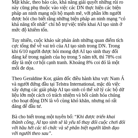
Mặt khác, theo báo cáo, khả năng giải quyết những rủi ro
này cũng phụ thuộc vào việc các DN thực hiện các biện
pháp an ninh mạng nội bộ mạnh mẽ, với phần lớn người
được hỏi cho biết rằng những biện pháp an ninh mạng “có
khả năng tốt nhất" chỉ hỗ trợ việc triển khai AI tạo sinh ở
mức độ khiêm tốn.
Tuy nhiên, cuộc khảo sát phản ánh những quan điểm tích
cực tổng thể về vai trò của AI tạo sinh trong DN. Trong
khi 6/10 người được hỏi mong đợi AI tạo sinh thay đổi
đáng kể trong ngành của họ trong 5 năm tới, thì 78% coi
đây là một cơ hội cạnh tranh. Khoảng 8% coi đó là một
mối đe dọa.
Theo Geraldine Kor, giám đốc điều hành khu vực Nam Á
và người đứng đầu tại Telstra International, mặc dù việc
xây dựng các giải pháp AI tạo sinh có thể xử lý các bộ dữ
liệu lớn một cách có trách nhiệm và bối cảnh hóa chúng
cho hoạt động DN là vô cùng khó khăn, nhưng nó rất
đáng để đầu tư.
Bà cho biết trong một tuyên bố: “
Khi được triển khai
thành công, AI tạo sinh sẽ là yếu tố thay đổi cuộc chơi đối
với hầu hết các tổ chức và sẽ phân biệt người lãnh đạo
với người theo sau”.