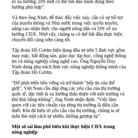
rõ xu hướng, DN mới có thể bắt đầu hành động theo
hướng phù hợp”.
Và theo ông Ninh, để thúc đẩy việc này, cần có sự hỗ trợ
của truyền thông và Nhà nước trong việc tuyên truyền,
nâng cao nhận thức cho người nông dân và DN về xu
hướng CĐX. Nhờ vậy, chúng ta có thể bắt đầu thực hiện
chuyển đổi càng sớm càng tốt.
Tập đoàn Hồ Gươm hiện đang đầu tư trên 5 lĩnh vực gồm
may mặc, bất động sản, giáo dục đại học, công nghệ thông
tin và nông nghiệp công nghệ cao. Ông Nguyễn Duy
Ninh đang phụ trách lĩnh vực nông nghiệp thông minh của
Tập đoàn Hồ Gươm.
“Để phát triển bền vững và trở thành "bếp ăn của thế
giới", Việt Nam cần đáp ứng các yêu cầu của thị trường
quốc tế, đặc biệt là xu hướng thân thiện với môi trường và
khí thải bằng không”, ông Ninh nhận định. “Việc làm
quen với các tiêu chuẩn của từng thị trường là điều cần
thiết. Khi đã hiểu rõ yêu cầu của thị trường, chúng ta sẽ
tuân thủ một cách tự nhiên, không gượng ép”.
Một số sai lầm phổ biến khi thực hiện CĐX trong
nông nghiệp