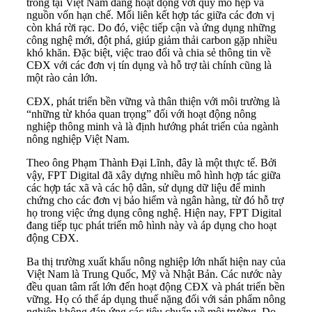
trồng tại Việt Nam đang hoạt động với quy mô hẹp và
nguồn vốn hạn chế. Mối liên kết hợp tác giữa các đơn vị
còn khá rời rạc. Do đó, việc tiếp cận và ứng dụng những
công nghệ mới, đột phá, giúp giảm thải carbon gặp nhiều
khó khăn. Đặc biệt, việc trao đổi và chia sẻ thông tin về
CĐX với các đơn vị tín dụng và hỗ trợ tài chính cũng là
một rào cản lớn.
CĐX, phát triển bền vững và thân thiện với môi trường là
“những từ khóa quan trọng” đối với hoạt động nông
nghiệp thông minh và là định hướng phát triển của ngành
nông nghiệp Việt Nam.
Theo ông Phạm Thành Đại Lĩnh, đây là một thực tế. Bởi
vậy, FPT Digital đã xây dựng nhiều mô hình hợp tác giữa
các hợp tác xã và các hộ dân, sử dụng dữ liệu để minh
chứng cho các đơn vị bảo hiểm và ngân hàng, từ đó hỗ trợ
họ trong việc ứng dụng công nghệ. Hiện nay, FPT Digital
đang tiếp tục phát triển mô hình này và áp dụng cho hoạt
động CĐX.
Ba thị trường xuất khẩu nông nghiệp lớn nhất hiện nay của
Việt Nam là Trung Quốc, Mỹ và Nhật Bản. Các nước này
đều quan tâm rất lớn đến hoạt động CĐX và phát triển bền
vững. Họ có thể áp dụng thuế nặng đối với sản phẩm nông
nghiệp không đáp ứng các tiêu chuẩn về môi trường. Do