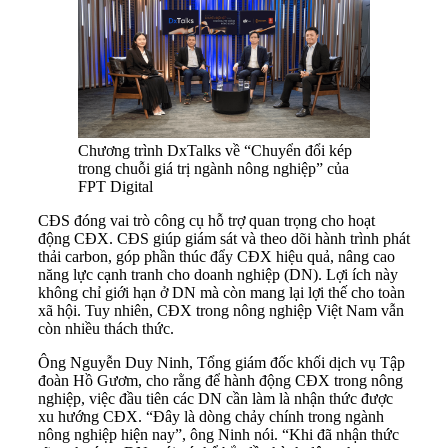
Chương trình DxTalks về “Chuyển đổi kép
trong chuỗi giá trị ngành nông nghiệp” của
FPT Digital
CĐS đóng vai trò công cụ hỗ trợ quan trọng cho hoạt
động CĐX. CĐS giúp giám sát và theo dõi hành trình phát
thải carbon, góp phần thúc đẩy CĐX hiệu quả, nâng cao
năng lực cạnh tranh cho doanh nghiệp (DN). Lợi ích này
không chỉ giới hạn ở DN mà còn mang lại lợi thế cho toàn
xã hội. Tuy nhiên, CĐX trong nông nghiệp Việt Nam vẫn
còn nhiều thách thức.
Ông Nguyễn Duy Ninh, Tổng giám đốc khối dịch vụ Tập
đoàn Hồ Gươm, cho rằng để hành động CĐX trong nông
nghiệp, việc đầu tiên các DN cần làm là nhận thức được
xu hướng CĐX. “Đây là dòng chảy chính trong ngành
nông nghiệp hiện nay”, ông Ninh nói. “Khi đã nhận thức