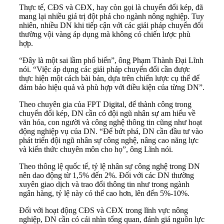
Thực tế, CĐS và CĐX, hay còn gọi là chuyển đổi kép, đã
mang lại nhiều giá trị đột phá cho ngành nông nghiệp. Tuy
nhiên, nhiều DN khi tiếp cận với các giải pháp chuyển đổi
thường vội vàng áp dụng mà không có chiến lược phù
hợp.
“Đây là một sai lầm phổ biến”, ông Phạm Thành Đại Lĩnh
nói. “Việc áp dụng các giải pháp chuyển đổi cần được
thực hiện một cách bài bản, dựa trên chiến lược cụ thể để
đảm bảo hiệu quả và phù hợp với điều kiện của từng DN”.
Theo chuyên gia của FPT Digital, để thành công trong
chuyển đổi kép, DN cần có đội ngũ nhân sự am hiểu về
văn hóa, con người và công nghệ thông tin cũng như hoạt
động nghiệp vụ của DN. “Để bứt phá, DN cần đầu tư vào
phát triển đội ngũ nhân sự công nghệ, nâng cao năng lực
và kiến thức chuyên môn cho họ”, ông Lĩnh nói.
Theo thông lệ quốc tế, tỷ lệ nhân sự công nghệ trong DN
nên dao động từ 1,5% đến 2%. Đối với các DN thường
xuyên giao dịch và trao đổi thông tin như trong ngành
ngân hàng, tỷ lệ này có thể cao hơn, lên đến 5%-10%.
Đối với hoạt động CĐS và CĐX trong lĩnh vực nông
nghiệp, DN cần có cái nhìn tổng quan, đánh giá nguồn lực