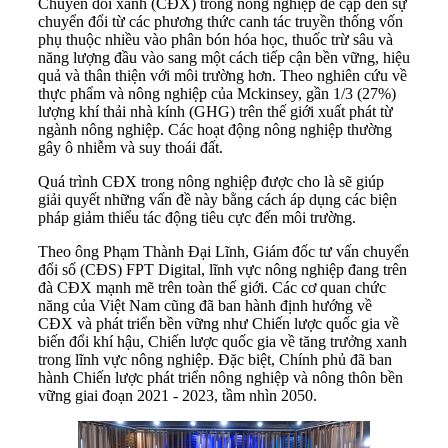
Chuyển đổi xanh (CĐX) trong nông nghiệp đề cập đến sự
chuyển đổi từ các phương thức canh tác truyền thống vốn
phụ thuộc nhiều vào phân bón hóa học, thuốc trừ sâu và
năng lượng đầu vào sang một cách tiếp cận bền vững, hiệu
quả và thân thiện với môi trường hơn. Theo nghiên cứu về
thực phẩm và nông nghiệp của Mckinsey, gần 1/3 (27%)
lượng khí thải nhà kính (GHG) trên thế giới xuất phát từ
ngành nông nghiệp. Các hoạt động nông nghiệp thường
gây ô nhiễm và suy thoái đất.
Quá trình CĐX trong nông nghiệp được cho là sẽ giúp
giải quyết những vấn đề này bằng cách áp dụng các biện
pháp giảm thiểu tác động tiêu cực đến môi trường.
Theo ông Phạm Thành Đại Lĩnh, Giám đốc tư vấn chuyển
đổi số (CĐS) FPT Digital, lĩnh vực nông nghiệp đang trên
đà CĐX mạnh mẽ trên toàn thế giới. Các cơ quan chức
năng của Việt Nam cũng đã ban hành định hướng về
CĐX và phát triển bền vững như Chiến lược quốc gia về
biến đổi khí hậu, Chiến lược quốc gia về tăng trưởng xanh
trong lĩnh vực nông nghiệp. Đặc biệt, Chính phủ đã ban
hành Chiến lược phát triển nông nghiệp và nông thôn bền
vững giai đoạn 2021 - 2023, tầm nhìn 2050.