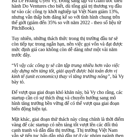
Bà Lê Hoàng Uyên Vy, Đồng sáng lập và Giám đốc điều
hành Do Ventures cho biết, dù tổng giá trị thương vụ đầu
tư vào các công ty khởi nghiệp tại Việt Nam giảm 13%,
nhưng vẫn thấp hơn đáng kể so với tình hình chung trên
thế giới (giảm đến 35% so với năm 2022 - theo số liệu từ
PitchBook).
Tuy nhiên, những thách thức trong thị trường đầu tư sẽ
còn tiếp tục trong ngắn hạn, nên việc gọi vốn và đạt được
mức định giá cao không còn dễ dàng như một vài năm
trước đây.
“
Vì vậy các công ty sẽ cần tập trung nhiều hơn vào việc
xây dựng nền tảng tốt, giải quyết được bài toán đơn vị
kinh tế (unit economics) thay vì tăng trưởng nóng”
, bà Vy
bày tỏ.
Để vượt qua giai đoạn khó khăn này, bà Vy cho rằng, các
startup cần có sự thích ứng và chuyển hướng sang mô
hình tăng trưởng bền vững để có thể vượt qua giai đoạn
biến động hiện tại.
Mặt khác, giai đoạn thử thách này cũng chính là thời điểm
vàng để các startup có nền tảng tốt vượt lên các đối thủ
cạnh tranh và dẫn đầu thị trường. Thị trường Việt Nam
vẫn sẽ tiếp tục hấp dẫn nhà đầu tư ở các nhóm ngành then