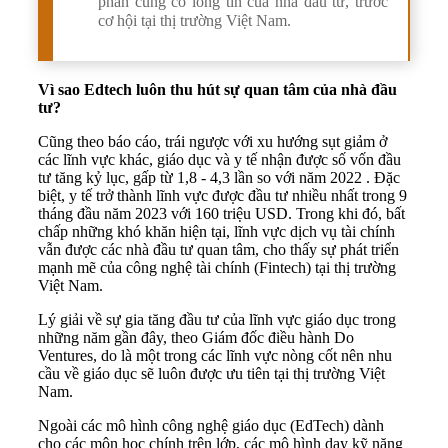
phần củng cố lòng tin của nhà đầu tư, trước
cơ hội tại thị trường Việt Nam.
Vì sao Edtech luôn thu hút sự quan tâm của nhà đầu
tư?
Cũng theo báo cáo, trái ngược với xu hướng sụt giảm ở
các lĩnh vực khác, giáo dục và y tế nhận được số vốn đầu
tư tăng kỷ lục, gấp từ 1,8 - 4,3 lần so với năm 2022 . Đặc
biệt, y tế trở thành lĩnh vực được đầu tư nhiều nhất trong 9
tháng đầu năm 2023 với 160 triệu USD. Trong khi đó, bất
chấp những khó khăn hiện tại, lĩnh vực dịch vụ tài chính
vẫn được các nhà đầu tư quan tâm, cho thấy sự phát triển
mạnh mẽ của công nghệ tài chính (Fintech) tại thị trường
Việt Nam.
Lý giải về sự gia tăng đầu tư của lĩnh vực giáo dục trong
những năm gần đây, theo Giám đốc điều hành Do
Ventures, do là một trong các lĩnh vực nòng cốt nên nhu
cầu về giáo dục sẽ luôn được ưu tiên tại thị trường Việt
Nam.
Ngoài các mô hình công nghệ giáo dục (EdTech) dành
cho các môn học chính trên lớp, các mô hình dạy kỹ năng