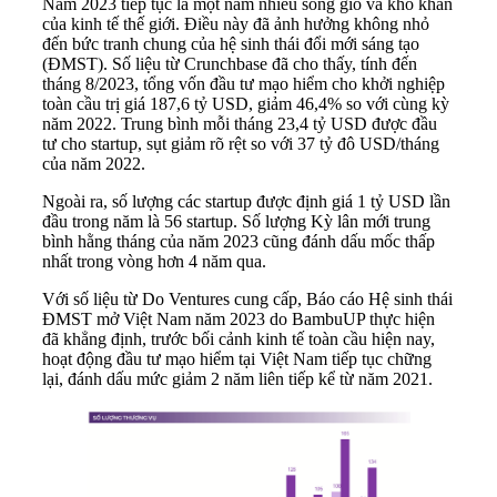
Năm 2023 tiếp tục là một năm nhiều sóng gió và khó khăn
của kinh tế thế giới. Điều này đã ảnh hưởng không nhỏ
đến bức tranh chung của hệ sinh thái đổi mới sáng tạo
(ĐMST). Số liệu từ Crunchbase đã cho thấy, tính đến
tháng 8/2023, tổng vốn đầu tư mạo hiểm cho khởi nghiệp
toàn cầu trị giá 187,6 tỷ USD, giảm 46,4% so với cùng kỳ
năm 2022. Trung bình mỗi tháng 23,4 tỷ USD được đầu
tư cho startup, sụt giảm rõ rệt so với 37 tỷ đô USD/tháng
của năm 2022.
Ngoài ra, số lượng các startup được định giá 1 tỷ USD lần
đầu trong năm là 56 startup. Số lượng Kỳ lân mới trung
bình hằng tháng của năm 2023 cũng đánh dấu mốc thấp
nhất trong vòng hơn 4 năm qua.
Với số liệu từ Do Ventures cung cấp, Báo cáo Hệ sinh thái
ĐMST mở Việt Nam năm 2023 do BambuUP thực hiện
đã khẳng định, trước bối cảnh kinh tế toàn cầu hiện nay,
hoạt động đầu tư mạo hiểm tại Việt Nam tiếp tục chững
lại, đánh dấu mức giảm 2 năm liên tiếp kể từ năm 2021.