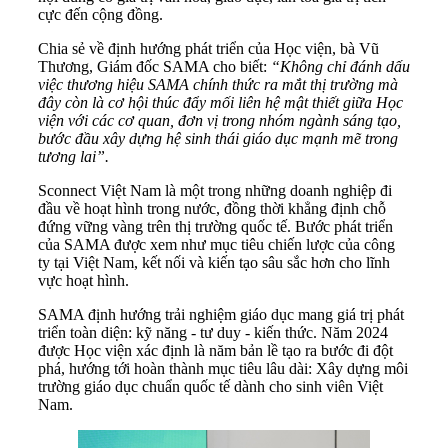
cực đến cộng đồng.
Chia sẻ về định hướng phát triển của Học viện, bà Vũ
Thương, Giám đốc SAMA cho biết:
“Không chỉ đánh dấu
việc thương hiệu SAMA chính thức ra mắt thị trường mà
đây còn là cơ hội thúc đẩy mối liên hệ mật thiết giữa Học
viện với các cơ quan, đơn vị trong nhóm ngành sáng tạo,
bước đầu xây dựng hệ sinh thái giáo dục mạnh mẽ trong
tương lai”.
Sconnect Việt Nam là một trong những doanh nghiệp đi
đầu về hoạt hình trong nước, đồng thời khẳng định chỗ
đứng vững vàng trên thị trường quốc tế. Bước phát triển
của SAMA được xem như mục tiêu chiến lược của công
ty tại Việt Nam, kết nối và kiến tạo sâu sắc hơn cho lĩnh
vực hoạt hình.
SAMA định hướng trải nghiệm giáo dục mang giá trị phát
triển toàn diện: kỹ năng - tư duy - kiến thức. Năm 2024
được Học viện xác định là năm bản lề tạo ra bước đi đột
phá, hướng tới hoàn thành mục tiêu lâu dài: Xây dựng môi
trường giáo dục chuẩn quốc tế dành cho sinh viên Việt
Nam.