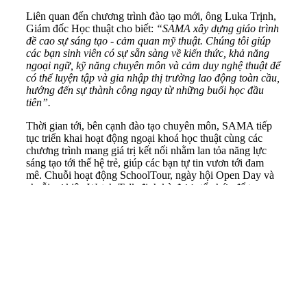
Liên quan đến chương trình đào tạo mới, ông Luka Trịnh,
Giám đốc Học thuật cho biết:
“SAMA xây dựng giáo trình
đề cao sự sáng tạo - cảm quan mỹ thuật. Chúng tôi giúp
các bạn sinh viên có sự sẵn sàng về kiến thức, khả năng
ngoại ngữ, kỹ năng chuyên môn và cảm duy nghệ thuật để
có thể luyện tập và gia nhập thị trường lao động toàn cầu,
hướng đến sự thành công ngay từ những buổi học đầu
tiên”.
Thời gian tới, bên cạnh đào tạo chuyên môn, SAMA tiếp
tục triển khai hoạt động ngoại khoá học thuật cùng các
chương trình mang giá trị kết nối nhằm lan tỏa năng lực
sáng tạo tới thế hệ trẻ, giúp các bạn tự tin vươn tới đam
mê. Chuỗi hoạt động SchoolTour, ngày hội Open Day và
chuỗi sự kiện Watch-Talk định kỳ được tổ chức để tạo ra
không gian trao đổi học thuật, gặp gỡ trò chuyện cùng các
chuyên gia giúp các bạn trẻ tích lũy kiến thức và kinh
nghiệm./.
Anh Minh
https://vjst.vn/ra-mat-hoc-vien-dao-tao-hoat-
hinh-game-dau-tien-tai-viet-nam-62632.html