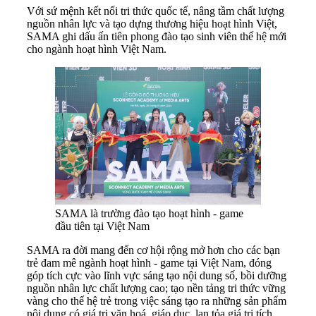
Với sứ mệnh kết nối tri thức quốc tế, nâng tầm chất lượng
nguồn nhân lực và tạo dựng thương hiệu hoạt hình Việt,
SAMA ghi dấu ấn tiên phong đào tạo sinh viên thế hệ mới
cho ngành hoạt hình Việt Nam.
SAMA là trường đào tạo hoạt hình - game
đầu tiên tại Việt Nam
SAMA ra đời mang đến cơ hội rộng mở hơn cho các bạn
trẻ đam mê ngành hoạt hình - game tại Việt Nam, đóng
góp tích cực vào lĩnh vực sáng tạo nội dung số, bồi dưỡng
nguồn nhân lực chất lượng cao; tạo nền tảng tri thức vững
vàng cho thế hệ trẻ trong việc sáng tạo ra những sản phẩm
nội dung có giá trị văn hoá, giáo dục, lan tỏa giá trị tích