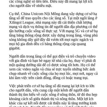
các công nghệ số tiên tiến. Điều này đã mang lại lợi ích
cho người dân về nhiều mặt.
Cụ thể, China Unicom Nội Mông đang xây dựng cơ sở hạ
tầng số để trao quyền cho các làng số. Tại một ngôi làng ở
Xilingol League, nhà mạng này đã cải thiện chất lượng
mạng và dịch vụ thông tin để người dân địa phương có thể
tận hưởng cuộc sống số thực sự. Với mạng 5G và cơ sở hạ
tầng băng thông rộng được xây dựng trong làng, vùng phủ
sóng không dây giờ đây đã vươn tới mọi ngóc ngách và
mọi hộ gia đình đều có băng thông rộng cáp quang
gigabit.
Người dân trong làng có thể gọi điện và trò chuyện video
với gia đình và bạn bè ngay từ nhà của họ, thay vì phải đi
một quãng đường dài để có được sóng tốt hơn. Họ có thể
xem các video ngắn và chia sẻ trực tuyến những bức ảnh
chụp nhanh về cuộc sống của họ mọi lúc, mọi nơi, ngay cả
khi làm việc trên cánh đồng, đồng cỏ hoặc trang trại.
Việc phát triển cơ sở hạ tầng số đã mang lại lợi ích to lớn
cho người dân, vừa cung cấp một kênh để người dân
thành thị tìm hiểu về cuộc sống ở nông thôn, từ đó thu hẹp
khoảng cách số giữa thành thị và nông thôn. Một lợi ích
khác của sự kết nối được cải thiện này là tăng trưởng kinh