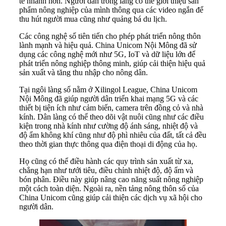
tế nhanh hơn. Người dân trong làng có thể giới thiệu sản
phẩm nông nghiệp của mình thông qua các video ngắn để
thu hút người mua cũng như quảng bá du lịch.
Các công nghệ số tiên tiến cho phép phát triển nông thôn
lành mạnh và hiệu quả. China Unicom Nội Mông đã sử
dụng các công nghệ mới như 5G, IoT và dữ liệu lớn để
phát triển nông nghiệp thông minh, giúp cải thiện hiệu quả
sản xuất và tăng thu nhập cho nông dân.
Tại ngôi làng số nằm ở Xilingol League, China Unicom
Nội Mông đã giúp người dân triển khai mạng 5G và các
thiết bị tiện ích như cảm biến, camera trên đồng cỏ và nhà
kính. Dân làng có thể theo dõi vật nuôi cũng như các điều
kiện trong nhà kính như cường độ ánh sáng, nhiệt độ và
độ ẩm không khí cũng như độ phì nhiêu của đất, tất cả đều
theo thời gian thực thông qua điện thoại di động của họ.
Họ cũng có thể điều hành các quy trình sản xuất từ xa,
chẳng hạn như tưới tiêu, điều chỉnh nhiệt độ, độ ẩm và
bón phân. Điều này giúp nâng cao năng suất nông nghiệp
một cách toàn diện. Ngoài ra, nền tảng nông thôn số của
China Unicom cũng giúp cải thiện các dịch vụ xã hội cho
người dân.