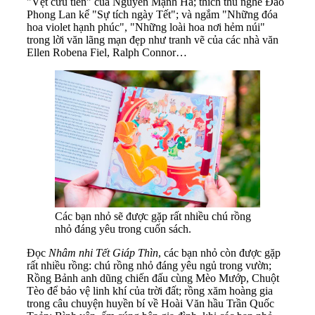
"Vẹt cứu tiên" của Nguyễn Mạnh Hà; thích thú nghe Đào
Phong Lan kể "Sự tích ngày Tết"; và ngắm "Những đóa
hoa violet hạnh phúc", "Những loài hoa nơi hẻm núi"
trong lời văn lãng mạn đẹp như tranh vẽ của các nhà văn
Ellen Robena Fiel, Ralph Connor…
Các bạn nhỏ sẽ được gặp rất nhiều chú rồng
nhỏ đáng yêu trong cuốn sách.
Đọc
Nhâm nhi Tết Giáp Thìn
, các bạn nhỏ còn được gặp
rất nhiều rồng: chú rồng nhỏ đáng yêu ngủ trong vườn;
Rồng Bảnh anh dũng chiến đấu cùng Mèo Mướp, Chuột
Tèo để bảo vệ linh khí của trời đất; rồng xăm hoàng gia
trong câu chuyện huyền bí về Hoài Văn hầu Trần Quốc