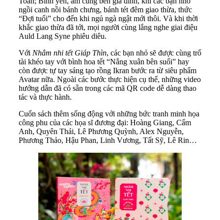
Toản; Bình yên, ấm cúng bên gia đình, khi các bạn nhỏ
ngồi canh nồi bánh chưng, bánh tét đêm giao thừa, thức
“Đợi tuổi” cho đến khi ngủ ngà ngật mới thôi. Và khi thời
khắc giao thừa đã tới, mọi người cùng lắng nghe giai điệu
Auld Lang Syne phiêu diêu.
Với
Nhâm nhi tết Giáp Thìn
, các bạn nhỏ sẽ được cùng trổ
tài khéo tay với bình hoa tết “Nắng xuân bên suối” hay
còn được tự tay sáng tạo rồng Ikran bước ra từ siêu phẩm
Avatar nữa. Ngoài các bước thực hiện cụ thể, những video
hướng dẫn đã có sẵn trong các mã QR code dễ dàng thao
tác và thực hành.
Cuốn sách thêm sống động với những bức tranh minh họa
công phu của các họa sĩ đương đại: Hoàng Giang, Cẩm
Anh, Quyên Thái, Lê Phương Quỳnh, Alex Nguyễn,
Phương Thảo, Hậu Phan, Linh Vương, Tất Sỹ, Lê Rin…