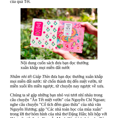
của quà Tết.
Nội dung cuốn sách đưa bạn đọc thưởng
xuân khắp mọi miền đất nước
Nhâm nhi tết Giáp Thìn
đưa bạn đọc thưởng xuân khắp
mọi miền đất nước: từ chốn thành thị đến miệt vườn, từ
miền xuôi lên miền ngược, từ chuyện nay ngược về xưa.
Chúng ta sẽ gặp những bạn nhỏ vui tươi nhí nháu trong
câu chuyện "Ăn Tết miệt vườn" của Nguyễn Chí Ngoan;
nghe câu chuyện "Cổ tích đêm giao thừa" của nhà văn
Nguyên Hương; gặp "Các nhà toán học của mùa xuân"
trong lời thơ hóm hỉnh của nhà thơ Đặng Hấn; hồi hộp với