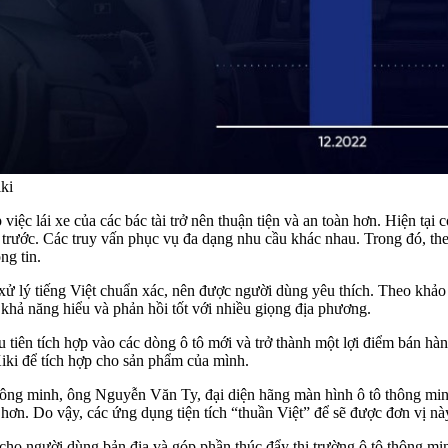
iki
 việc lái xe của các bác tài trở nên thuận tiện và an toàn hơn. Hiện tại
 trước. Các truy vấn phục vụ đa dạng nhu cầu khác nhau. Trong đó, th
ng tin.
 xử lý tiếng Việt chuẩn xác, nên được người dùng yêu thích. Theo khảo 
khả năng hiểu và phản hồi tốt với nhiều giọng địa phương.
iên tích hợp vào các dòng ô tô mới và trở thành một lợi điểm bán hàng
Kiki để tích hợp cho sản phẩm của mình.
thông minh, ông Nguyễn Văn Ty, đại diện hãng màn hình ô tô thông min
hơn. Do vậy, các ứng dụng tiện tích “thuần Việt” để sẽ được đơn vị này
h cho người dùng bản địa và góp phần thúc đẩy thị trường ô tô thông mi