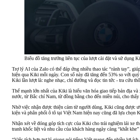
Biểu đồ tăng trưởng liên tục của lượt cài đặt và sử dụng K
Trợ lý AI của Zalo có thể đáp ứng nhiều thao tác “rảnh tay”, giúp
hiện qua Kiki mỗi ngày. Con số này đã tăng đến 53% so với quý
Kiki lần lượt là: nghe nhạc, chỉ đường và đọc tin tức - tra cứu thô
Thế mạnh lớn nhất của Kiki là hiểu văn hóa giao tiếp bản địa và
nước, từ Bắc chí Nam, từ đồng bằng cho đến miền núi, cho thấy 
Nhờ việc nhận được thiện cảm từ người dùng, Kiki cũng được ưu t
kiện và phân phối ô tô tại Việt Nam hiện nay cũng đã lựa chọn 
Nhận xét về đóng góp tích cực của Kiki cho trải nghiệm lái xe 
tranh khốc liệt và nhu cầu của khách hàng ngày càng “khắt khe” 
“Việc tích hợp trợ lý giọng nói tiếng Việt mang đến nhiều lợi íc