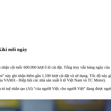
 Kiki mỗi ngày
hi nhận cột mốc 600.000 lượt ô tô cài đặt. Tổng truy vấn hàng ngày của 
m” này ghi nhận thêm gần 1.100 lượt cài đặt và sử dụng. Tốc độ này g
của VAMA - Hiệp hội các nhà sản xuất ô tô Việt Nam và TC Motor).
rí tuệ nhân tạo (AI) “của người Việt, cho người Việt” đang được ngườ