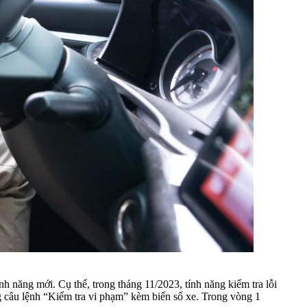
h năng mới. Cụ thể, trong tháng 11/2023, tính năng kiểm tra lỗi
g câu lệnh “Kiểm tra vi phạm” kèm biển số xe. Trong vòng 1