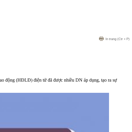
In trang
(Ctr + P)
g lao động (HĐLĐ) điện tử đã được nhiều DN áp dụng, tạo ra sự