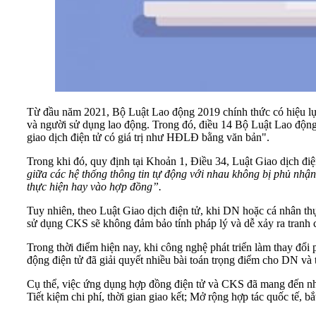
Từ đầu năm 2021, Bộ Luật Lao động 2019 chính thức có hiệu lực
và người sử dụng lao động. Trong đó, điều 14 Bộ Luật Lao động
giao dịch điện tử có giá trị như HĐLĐ bằng văn bản".
Trong khi đó, quy định tại Khoản 1, Điều 34, Luật Giao dịch điệ
giữa các hệ thống thông tin tự động với nhau không bị phủ nhận 
thực hiện hay vào hợp đồng”.
Tuy nhiên, theo Luật Giao dịch điện tử, khi DN hoặc cá nhân th
sử dụng CKS sẽ không đảm bảo tính pháp lý và dễ xảy ra tranh 
Trong thời điểm hiện nay, khi công nghệ phát triển làm thay đ
động điện tử đã giải quyết nhiều bài toán trọng điểm cho DN và
Cụ thể, việc ứng dụng hợp đồng điện tử và CKS đã mang đến nhiề
Tiết kiệm chi phí, thời gian giao kết; Mở rộng hợp tác quốc tế, 