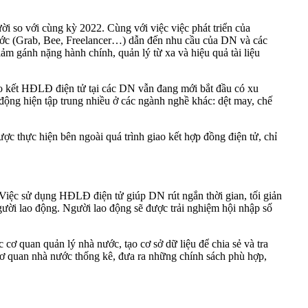
ời so với cùng kỳ 2022. Cùng với việc việc phát triển của
nước (Grab, Bee, Freelancer…) dẫn đến nhu cầu của DN và các
m gánh nặng hành chính, quản lý từ xa và hiệu quả tài liệu
o kết HĐLĐ điện tử tại các DN vẫn đang mới bắt đầu có xu
động hiện tập trung nhiều ở các ngành nghề khác: dệt may, chế
c thực hiện bên ngoài quá trình giao kết hợp đồng điện tử, chỉ
Việc sử dụng HĐLĐ điện tử giúp DN rút ngắn thời gian, tối giản
ười lao động. Người lao động sẽ được trải nghiệm hội nhập số
 cơ quan quản lý nhà nước, tạo cơ sở dữ liệu để chia sẻ và tra
cơ quan nhà nước thống kê, đưa ra những chính sách phù hợp,