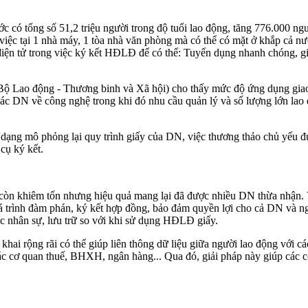
c có tổng số 51,2 triệu người trong độ tuổi lao động, tăng 776.000 ngư
việc tại 1 nhà máy, 1 tòa nhà văn phòng mà có thể có mặt ở khắp cả 
iện tử trong việc ký kết HĐLĐ để có thể: Tuyển dụng nhanh chóng, giả
(Bộ Lao động - Thương binh và Xã hội) cho thấy mức độ ứng dụng gia
ác DN về công nghệ trong khi đó nhu cầu quản lý và số lượng lớn lao 
dạng mô phỏng lại quy trình giấy của DN, việc thương thảo chủ yếu đượ
cụ ký kết.
còn khiêm tốn nhưng hiệu quả mang lại đã được nhiều DN thừa nhận. 
á trình đàm phán, ký kết hợp đồng, bảo đảm quyền lợi cho cả DN và ng
lực nhân sự, lưu trữ so với khi sử dụng HĐLĐ giấy.
hai rộng rãi có thể giúp liên thông dữ liệu giữa người lao động với các
các cơ quan thuế, BHXH, ngân hàng... Qua đó, giải pháp này giúp các 