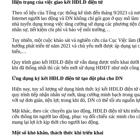
Hiện trạng của việc giao kết HĐLĐ điện tử
Theo số liệu của Tổng cục thống kê tính đến tháng 9/2023 cả nướ
Internet người lao động và DN không chỉ gói gọn ở quy mô làm 
nhà tuyển dụng trong việc tăng cường sử dụng các phương tiện đ
nhân sự, tiết kiệm chi phí và bảo vệ môi trường…
Tuy nhiên, một cuộc khảo sát và nghiên cứu của Cục Việc làm 
hướng phát triển từ năm 2021 và chủ yếu mới được áp dụng tại c
biến,…
Quy trình giao kết HĐLĐ điện tử vẫn đang được triển khai dưới 
khi đã thống nhất thì các bên mới sử dụng HĐĐT như một công 
Ứng dụng ký kết HĐLĐ điện tử tạo đột phá cho DN
Hiện nay, tuy số lượng sử dụng hình thức ký kết HĐLĐ điện tử 
quy trình tiếp nhận nhân sự mới, tăng cường minh bạch trong qu
với sự đơn giản, tiện lợi; trong khi đó, DN có thể tối ưu nguồn 
Mặt khác, theo các chuyên gia lao động, HĐLĐ điện tử khi triển k
cứu thông tin người lao động, phục vụ đối chiếu xác minh cho 
mang lại lợi ích kịp thời cho người lao động.
Một số khó khăn, thách thức khi triển khai