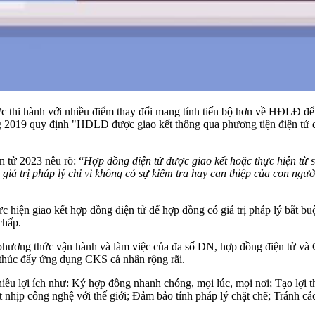
 thi hành với nhiều điểm thay đổi mang tính tiến bộ hơn về HĐLĐ để 
 2019 quy định "HĐLĐ được giao kết thông qua phương tiện điện tử dư
n tử 2023 nêu rõ: “
Hợp đồng điện tử được giao kết hoặc thực hiện từ 
giá trị pháp lý chỉ vì không có sự kiểm tra hay can thiệp của con ngư
ực hiện giao kết hợp đồng điện tử để hợp đồng có giá trị pháp lý bắt
chấp.
ổi phương thức vận hành và làm việc của đa số DN, hợp đồng điện tử 
 thúc đẩy ứng dụng CKS cá nhân rộng rãi.
u lợi ích như: Ký hợp đồng nhanh chóng, mọi lúc, mọi nơi; Tạo lợi thế
bắt nhịp công nghệ với thế giới; Đảm bảo tính pháp lý chặt chẽ; Tránh c