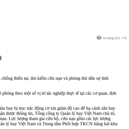
In trang
(Ctr + P)
)
hống thiên tai, tìm kiếm cứu nạn và phòng thủ dân sự tỉnh
 phỏng theo một số vị trí tác nghiệp thực tế tại các cơ quan, đơn
u bay bị trục trặc động cơ xin giảm độ cao để hạ cánh sân bay
hận được thông tin, Tổng công ty Quản lý bay Việt Nam chủ trì,
 nạn. Lực lượng tham gia cứu hộ, cứu nạn gồm các lực lượng
Quản lý bay Việt Nam và Trung tâm Phối hợp TKCN hàng hải khu