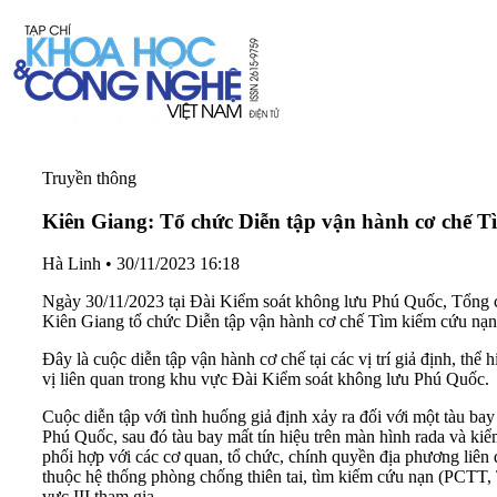
Truyền thông
Kiên Giang: Tổ chức Diễn tập vận hành cơ chế
Hà Linh
•
30/11/2023 16:18
Ngày 30/11/2023 tại Đài Kiểm soát không lưu Phú Quốc, Tổng cô
Kiên Giang tổ chức Diễn tập vận hành cơ chế Tìm kiếm cứu n
Đây là cuộc diễn tập vận hành cơ chế tại các vị trí giả định, t
vị liên quan trong khu vực Đài Kiểm soát không lưu Phú Quốc.
Cuộc diễn tập với tình huống giả định xảy ra đối với một tàu b
Phú Quốc, sau đó tàu bay mất tín hiệu trên màn hình rada và kiể
phối hợp với các cơ quan, tổ chức, chính quyền địa phương liên 
thuộc hệ thống phòng chống thiên tai, tìm kiếm cứu nạn (PCTT
vực III tham gia.