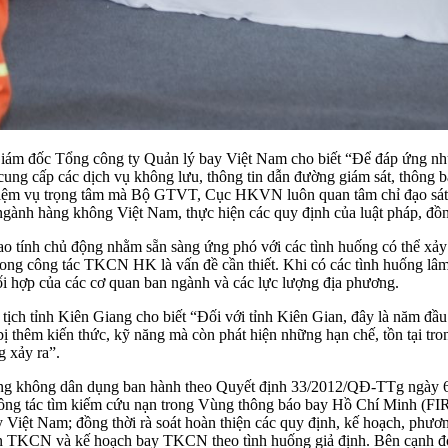
Giám đốc Tổng công ty Quản lý bay Việt Nam cho biết “Để đáp ứng nh
cung cấp các dịch vụ không lưu, thông tin dẫn đường giám sát, thông b
nhiệm vụ trọng tâm mà Bộ GTVT, Cục HKVN luôn quan tâm chỉ đạo sát
gành hàng không Việt Nam, thực hiện các quy định của luật pháp, đồ
o tính chủ động nhằm sẵn sàng ứng phó với các tình huống có thể xảy 
rong công tác TKCN HK là vấn đề cần thiết. Khi có các tình huống lâm 
i hợp của các cơ quan ban ngành và các lực lượng địa phương.
 tịch tỉnh Kiên Giang cho biết “Đối với tỉnh Kiên Gian, đây là năm đ
 bị thêm kiến thức, kỹ năng mà còn phát hiện những hạn chế, tồn tại 
g xảy ra”.
không dân dụng ban hành theo Quyết định 33/2012/QĐ-TTg ngày 6/8
công tác tìm kiếm cứu nạn trong Vùng thông báo bay Hồ Chí Minh (FIR
Việt Nam; đồng thời rà soát hoàn thiện các quy định, kế hoạch, phư
án TKCN và kế hoạch bay TKCN theo tình huống giả định. Bên cạnh đó,