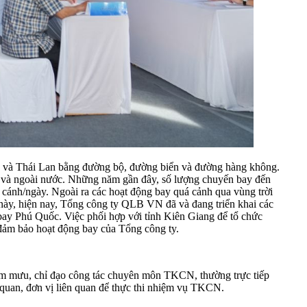
ia và Thái Lan bằng đường bộ, đường biển và đường hàng không.
ng và ngoài nước. Những năm gần đây, số lượng chuyến bay đến
 cánh/ngày. Ngoài ra các hoạt động bay quá cảnh qua vùng trời
ày, hiện nay, Tổng công ty QLB VN đã và đang triển khai các
 bay Phú Quốc. Việc phối hợp với tỉnh Kiên Giang để tổ chức
đảm bảo hoạt động bay của Tổng công ty.
m mưu, chỉ đạo công tác chuyên môn TKCN, thường trực tiếp
 quan, đơn vị liên quan để thực thi nhiệm vụ TKCN.