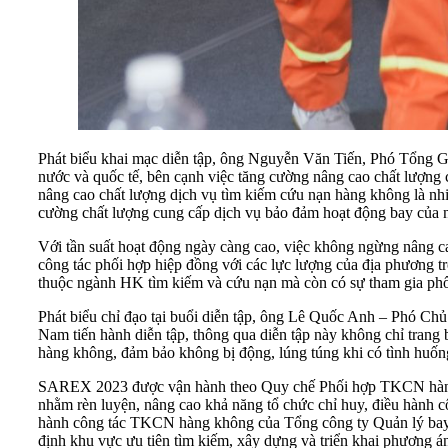
Phát biểu khai mạc diễn tập, ông Nguyễn Văn Tiến, Phó Tổng 
nước và quốc tế, bên cạnh việc tăng cường nâng cao chất lượng 
nâng cao chất lượng dịch vụ tìm kiếm cứu nạn hàng không là 
cường chất lượng cung cấp dịch vụ bảo đảm hoạt động bay của n
Với tần suất hoạt động ngày càng cao, việc không ngừng nâng ca
công tác phối hợp hiệp đồng với các lực lượng của địa phương t
thuộc ngành HK tìm kiếm và cứu nạn mà còn có sự tham gia phố
Phát biểu chỉ đạo tại buổi diễn tập, ông Lê Quốc Anh – Phó Chủ
Nam tiến hành diễn tập, thông qua diễn tập này không chỉ trang
hàng không, đảm bảo không bị động, lúng túng khi có tình huốn
SAREX 2023 được vận hành theo Quy chế Phối hợp TKCN hàng 
nhằm rèn luyện, nâng cao khả năng tổ chức chỉ huy, điều hành 
hành công tác TKCN hàng không của Tổng công ty Quản lý bay 
định khu vực ưu tiên tìm kiếm, xây dựng và triển khai phương 