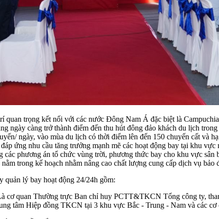
trí quan trọng kết nối với các nước Đông Nam Á đặc biệt là Campuch
iang ngày càng trở thành điểm đến thu hút đông đảo khách du lịch tro
uyến/ ngày, vào mùa du lịch có thời điểm lên đến 150 chuyến cất và hạ
áp ứng nhu cầu tăng trưởng mạnh mẽ các hoạt động bay tại khu vực n
dựng các phương án tổ chức vùng trời, phương thức bay cho khu vực sân
nằm trong kế hoạch nhằm nâng cao chất lượng cung cấp dịch vụ bảo 
ty quản lý bay hoạt động 24/24h gồm:
Là cơ quan Thường trực Ban chỉ huy PCTT&TKCN Tổng công ty, tha
03 Trung tâm Hiệp đồng TKCN tại 3 khu vực Bắc - Trung - Nam và các cơ