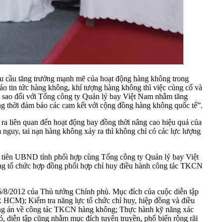
u cầu tăng trưởng mạnh mẽ của hoạt động hàng không trong
áo tin tức hàng không, khí tượng hàng không thì việc củng cố và
 sao đối với Tổng công ty Quản lý bay Việt Nam nhằm tăng
ng thời đảm bảo các cam kết với cộng đồng hàng không quốc tế”.
ra liên quan đến hoạt động bay đồng thời nâng cao hiệu quả của
nguy, tai nạn hàng không xảy ra thì không chỉ có các lực lượng
ầu tiên UBND tỉnh phối hợp cùng Tổng công ty Quản lý bay Việt
trong tổ chức hợp đồng phối hợp chỉ huy điều hành công tác TKCN
/2012 của Thủ tướng Chính phủ. Mục đích của cuộc diễn tập
 HCM); Kiểm tra năng lực tổ chức chỉ huy, hiệp đồng và điều
ơng án về công tác TKCN hàng không; Thực hành kỹ năng xác
 diễn tập cũng nhằm mục đích tuyên truyền, phổ biến rộng rãi