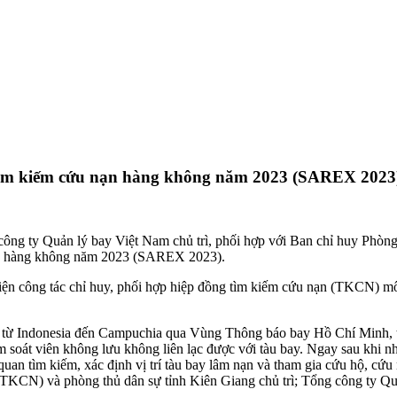
 Tìm kiếm cứu nạn hàng không năm 2023 (SAREX 2023
ng ty Quản lý bay Việt Nam chủ trì, phối hợp với Ban chỉ huy Phòng c
ạn hàng không năm 2023 (SAREX 2023).
hể hiện công tác chỉ huy, phối hợp hiệp đồng tìm kiếm cứu nạn (TKCN) mô
ay từ Indonesia đến Campuchia qua Vùng Thông báo bay Hồ Chí Minh, tà
m soát viên không lưu không liên lạc được với tàu bay. Ngay sau khi n
quan tìm kiếm, xác định vị trí tàu bay lâm nạn và tham gia cứu hộ, cứu
, TKCN) và phòng thủ dân sự tỉnh Kiên Giang chủ trì; Tổng công ty 