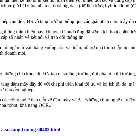
đã thiết kế mô hình kết nối toàn diện với nhiều đối tác và cung cấp m
ụ); AI (Trí tuệ nhân tạo) và big data (dữ liệu lớn); hybrid cloud (đám
iếp cận để CĐS và tăng trưởng thông qua các giải pháp đám mây ổn đị
ộng thông minh hiện nay, Huawei Cloud cũng đã sớm kích hoạt chiến lư
cấp số nhân về kết nối và trao đổi thông tin.
c rút ngắn từ vài tháng xuống còn vài tuần, hỗ trợ quá trình tiếp thị c
inh doanh mới.
những chìa khóa để DN tạo ra sự tăng trưởng đột phá trên thị trường
g đám mây đầy đủ với chi phí triển khai tối ưu và lợi ích tối đa, mà 
 sư chuyên nghiệp.
 các công nghệ tiên tiến về đám mây và AI. Những công nghệ này đóng 
g hóa robot, khả năng OCR./.
-ra-su-tang-truong-60482.html