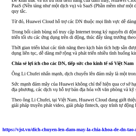
Để khai thác và tối ưu hóa tiềm năng của đám mây, Huawei Cloud 
PaaS (Nền tảng như một dịch vụ) và SaaS (Phần mềm như một dịch v
quy tắc.
Từ đó, Huawei Cloud hỗ trợ các DN thuộc mọi lĩnh vực dễ dàng t
Trong bối cảnh bùng nổ truy cập Internet trong kỷ nguyên di đ
triển tối ưu các ứng dụng trên di động, thúc đẩy tăng trưởng theo 
Thời gian triển khai các tính năng theo kịch bản tích hợp sẵn đượ
dụng liên tục, dễ dàng mở rộng và phát triển nhiều tình huống k
Chia sẻ lợi ích cho các DN, tiếp sức cho kinh tế số Việt Nam
Ông Li Chufei nhấn mạnh, dịch chuyển lên đám mây là một trong 
Sức mạnh đám mây của Huawei không chỉ thể hiện qua cơ sở hạ tần
địa phương, các dịch vụ hỗ trợ bản địa hóa với văn phòng và kỹ
Theo ông Li Chufei, tại Việt Nam, Huawei Cloud đang giới thiệu
giải pháp truyền phát video, giải pháp fintech, quy trình tự độn
https://vjst.vn/dich-chuyen-len-dam-may-la-chia-khoa-de-dn-tao