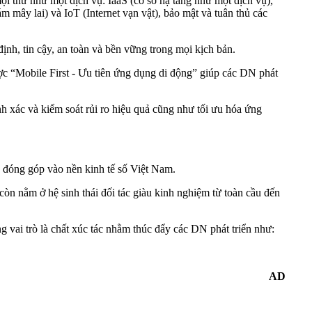
ọi thứ như một dịch vụ: IaaS (cơ sở hạ tầng như một dịch vụ),
 mây lai) và IoT (Internet vạn vật), bảo mật và tuân thủ các
nh, tin cậy, an toàn và bền vững trong mọi kịch bản.
ợc “Mobile First - Ưu tiên ứng dụng di động” giúp các DN phát
hính xác và kiểm soát rủi ro hiệu quả cũng như tối ưu hóa ứng
, đóng góp vào nền kinh tế số Việt Nam.
còn nằm ở hệ sinh thái đối tác giàu kinh nghiệm từ toàn cầu đến
vai trò là chất xúc tác nhằm thúc đẩy các DN phát triển như:
AD